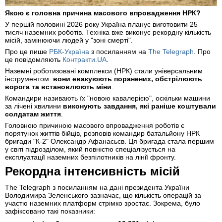
Якою є головна причина масового впровадження НРК?
У першій половині 2026 року Україна планує виготовити 25
тисяч наземних роботів. Техніка вже виконує рекордну кількість
місій, замінюючи людей у "зоні смерті".
Про це пише
РБК-Україна
з посиланням на
The Telegraph
. Про
це повідомляють
Контракти.UA
.
Наземні роботизовані комплекси (НРК) стали універсальним
інструментом:
вони евакуюють поранених, обстрілюють
ворога та встановлюють міни
.
Командири називають їх "новою кавалерією", оскільки машини
за лічені хвилини
виконують завдання, які раніше коштували
солдатам життя
.
Головною причиною масового впровадження роботів є
порятунок життів бійців, розповів командир батальйону НРК
бригади "К-2" Олександр Афанасьєв. Ця бригада стала першим
у світі підрозділом, який повністю спеціалізується на
експлуатації наземних безпілотників на лінії фронту.
Рекордна інтенсивність місій
The Telegraph з посиланням на дані президента України
Володимира Зеленського зазначає, що кількість операцій за
участю наземних платформ стрімко зростає. Зокрема, було
зафіксовано такі показники: