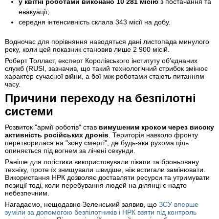
у квітні роботами виконано 10 281 місію
з постачання та
евакуації;
середня інтенсивність склала 343 місії на добу.
Водночас для порівняння наводяться дані листопада минулого
року, коли цей показник становив лише 2 900 місій.
Роберт Толласт, експерт Королівського інституту об’єднаних
служб (RUSI, зазначив, що такий технологічний стрибок змінює
характер сучасної війни, а бої між роботами стають питанням
часу.
Причини переходу на безпілотні
системи
Розвиток "армії роботів" став
вимушеним кроком через високу
активність російських дронів
. Територія навколо фронту
перетворилася на "зону смерті", де будь-яка рухома ціль
опиняється під вогнем за лічені секунди.
Раніше для логістики використовували пікапи та броньовану
техніку, проте їх знищували швидше, ніж встигали замінювати.
Використання НРК дозволяє доставляти ресурси та утримувати
позиції тоді, коли перебування людей на ділянці є надто
небезпечним.
Нагадаємо, нещодавно Зеленський заявив, що
ЗСУ вперше
зуміли за допомогою безпілотників і НРК взяти під контроль