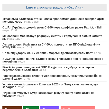
Еще материалы раздела «Україна»
Українська балістика стане новою проблемою для Росії: генерал армії
пояснив чому
вчера, 18:38
США і Україна модернізують С-300 через дефіцит ракет Patriot, - ЗМІ
вчера, 17:37
Міноборони масштабує реформу системи харчування в ЗСУ: коли та
як
вчера, 16:27
Летіли дрони, балістика та С-400, є прильоти: як ППО відбила нічну
атаку РФ
вчера, 10:45
Ялта під ударом ЗСУ 7 серпня - морські дрони атакували порт
07.08
У ЗСУ почалися великі кадрові зміни: журналіст про генералів нового
покоління
07.08
Fire Point розкрила деталі ППО Freyja: коли відбудеться перше
перехоплення балістики
07.08
"Це якраз найкраща зброя": Федоров пояснив, як зупинити російські
ракетні удари
07.08
Україна могла ізолювати Крим ще 2023-го: Залужний розповів, що
завадило
07.08
"Рішення будуть": Буданов зробив рішучу заяву після атаки на
Київщину
06.08