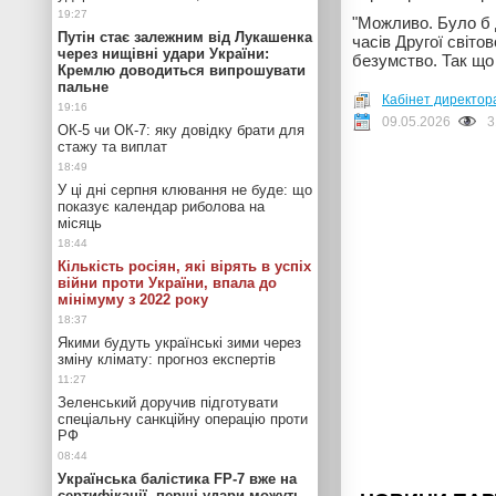
"Можливо. Було б д
Путін стає залежним від Лукашенка
часів Другої світо
через нищівні удари України:
безумство. Так що 
Кремлю доводиться випрошувати
пальне
Кабінет директора
09.05.2026
3
ОК-5 чи ОК-7: яку довідку брати для
стажу та виплат
У ці дні серпня клювання не буде: що
показує календар риболова на
місяць
Кількість росіян, які вірять в успіх
війни проти України, впала до
мінімуму з 2022 року
Якими будуть українські зими через
зміну клімату: прогноз експертів
Зеленський доручив підготувати
спеціальну санкційну операцію проти
РФ
Українська балістика FP-7 вже на
сертифікації, перші удари можуть