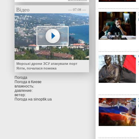
Відео
— 07.08 —
Морські дрони ЗСУ атакували порт
Ялти, почалася пожежа
Погода
Погода в
Киеве
влажность:
давление:
ветер:
Погода на
sinoptik.ua