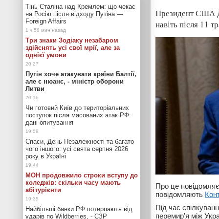
Тінь Сталіна над Кремлем: що чекає
Президент США Д
на Росію після відходу Путіна —
Foreign Affairs
навіть після 11 тр
Три знаки Зодіаку незабаром
здійснять усі свої мрії, але за
однієї умови
Путін хоче атакувати країни Балтії,
але є нюанс, - міністр оборони
Литви
Чи готовий Київ до територіальних
поступок після масованих атак РФ:
дані опитування
Спаси, День Незалежності та багато
чого іншого: усі свята серпня 2026
року в Україні
МОН продовжило строки вступу до
коледжів: скільки часу мають
Про це повідомля
абітурієнти
повідомляють
Кон
Під час спілкуванн
Найбільші банки РФ потерпають від
перемир'я між Укр
ударів по Wildberries, - СЗР