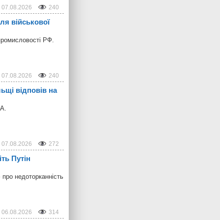
07.08.2026
240
ля військової
промисловості РФ.
07.08.2026
240
ьщі відповів на
ПА.
07.08.2026
272
ть Путін
 про недоторканність
06.08.2026
314