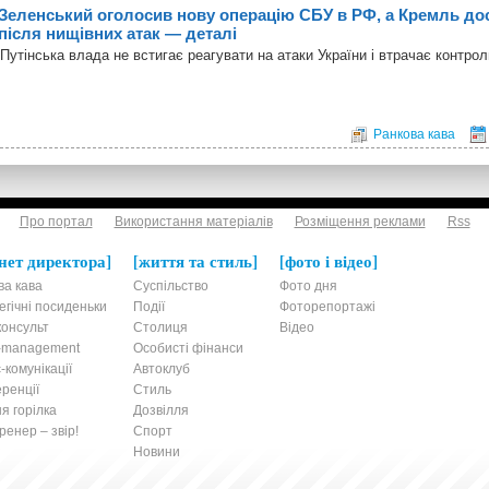
Зеленський оголосив нову операцію СБУ в РФ, а Кремль дос
після нищівних атак — деталі
Путінська влада не встигає реагувати на атаки України і втрачає контро
Ранкова кава
Про портал
Використання матеріалів
Розміщення реклами
Rss
нет директора
життя та стиль
фото і відео
ва кава
Суспільство
Фото дня
егічні посиденьки
Події
Фоторепортажі
онсульт
Столиця
Відео
t-management
Особисті фінанси
-комунікації
Автоклуб
ренції
Стиль
я горілка
Дозвілля
енер – звір!
Спорт
Новини