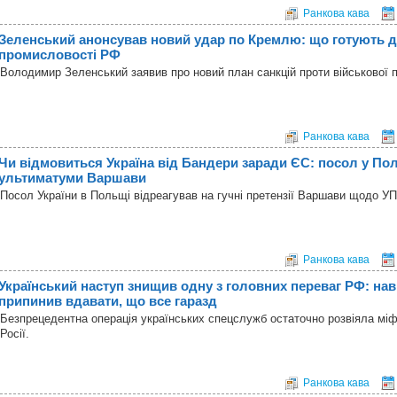
Ранкова кава
Зеленський анонсував новий удар по Кремлю: що готують д
промисловості РФ
Володимир Зеленський заявив про новий план санкцій проти військової 
Ранкова кава
Чи відмовиться Україна від Бандери заради ЄС: посол у Пол
ультиматуми Варшави
Посол України в Польщі відреагував на гучні претензії Варшави щодо У
Ранкова кава
Український наступ знищив одну з головних переваг РФ: наві
припинив вдавати, що все гаразд
Безпрецедентна операція українських спецслужб остаточно розвіяла міф
Росії.
Ранкова кава