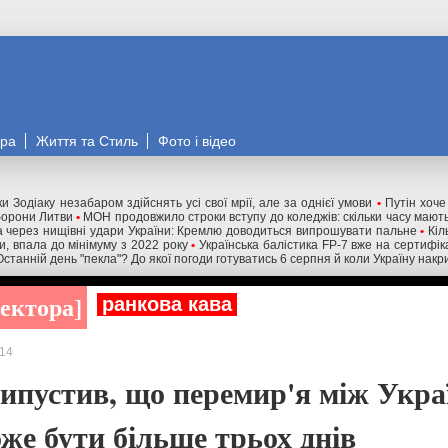
ора
Життя та Стиль
Фото і відео
и Зодіаку незабаром здійснять усі свої мрії, але за однієї умови
•
Путін хоче
оборони Литви
•
МОН продовжило строки вступу до коледжів: скільки часу мають
 через нищівні удари України: Кремлю доводиться випрошувати пальне
•
Кіл
ни, впала до мінімуму з 2022 року
•
Українська балістика FP-7 вже на сертифік
Останній день "пекла"? До якої погоди готуватись 6 серпня й коли Україну нак
ректора
ранкова кава
14
ипустив, що перемир'я між Укра
же бути більше трьох днів