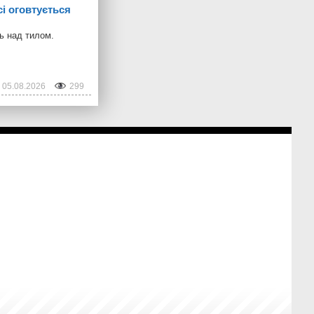
і оговтується
ль над тилом.
05.08.2026
299