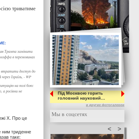
осією триватиме
ав Трампа замінити
коффа в перемовинах
є втратити доступ до
 через Ізраїль, - WP
ситуацію на полі бою:
, а росіяни не
Під Москвою горить
головний науковий…
и другие фотогалереи
Мы в соцсетях
жі Х. Про це
<
>
е ним триденне
азав таке: