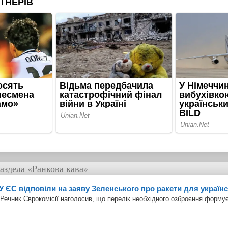
аздела
«Ранкова кава»
У ЄС відповіли на заяву Зеленського про ракети для україн
Речник Єврокомісії наголосив, що перелік необхідного озброєння формує