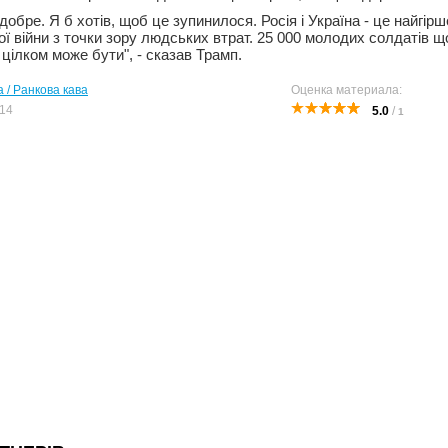
обре. Я б хотів, щоб це зупинилося. Росія і Україна - це найгір
вої війни з точки зору людських втрат. 25 000 молодих солдатів 
цілком може бути", - сказав Трамп.
 / Ранкова кава
Оценка материала:
14
5.0
/
1