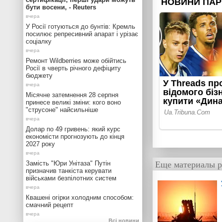
бути восени, - Reuters
У Росії готуються до бунтів: Кремль
посилює репресивний апарат і урізає
соціалку
Ремонт Wildberries може обійтись
Росії в чверть річного дефіциту
бюджету
Місячне затемнення 28 серпня
принесе великі зміни: кого воно
"струсоне" найсильніше
Долар по 49 гривень: який курс
економісти прогнозують до кінця
2027 року
Еще материалы р
Замість "Юри Унітаза" Путін
призначив танкіста керувати
військами безпілотних систем
Квашені огірки холодним способом:
смачний рецепт
Всі новини