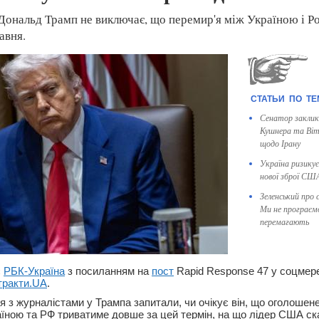
ональд Трамп не виключає, що перемир'я між Україною і Р
авня.
Сенатор заклик
Кушнера та Віт
щодо Ірану
Україна ризику
нової зброї США
Зеленський про 
Ми не програємо
перемагають
є
РБК-Україна
з посиланням на
пост
Rapid Response 47 у соцмере
тракти.UA
.
я з журналістами у Трампа запитали, чи очікує він, що оголошен
аїною та РФ триватиме довше за цей термін, на що лідер США ск