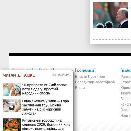
політика
бізнес
колонки
кабі
ЧИТАЙТЕ ТАКЖЕ
<< Закрыть
Україна
Економіка
Віталій Портніков
Ранко
Росія
Фінанси та банки
Володимир Золоторьов
Страт
Як прибрати стійкий запах
Світ
Податки та право
Блоги
Юриск
поту з одягу: простий
Новини
Ринки та компанії
Talen
народний спосіб
Страхування
Бізнес
Одна склянка у злив — і про
Прес-релізи
Конфе
засмічення труб можна
забути на рік: корисний
Товари та послуги
Вечірн
лайфгак
Нерухомість
Наш тр
Китайський гороскоп на
Технології
серпень 2026: Вогняний Кінь
Новини
відкриє нову сторінку для