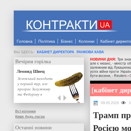
Головна
Політика
Бізнес
Колонки
Кабінет директ
КАБІНЕТ ДИРЕКТОРА
РАНКОВА КАВА
НОВИНИ ДНЯ:
Три знак
Вечірня горілка
але є нюанс, - міністр 
залежним від Лукашенка
Леонид Швец
успіх війни проти Украї
бути восени, - Reuters
•
Зеленський виходить
у перший тур, але
кабінет ди
програє Залужному
та Федорову в
другому: нове…
09.05.2026
3
Трамп пр
Всі колонки
Квви, будь ласка
Росією мо
Останні новини