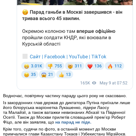
Водночас, повітряну частину параду цього року не скасовано.
Із закордонних глав держав до диктатора Путіна приїхали лише
його білоруська маріонетка Лукашенко, лідери Лаосу
та Малайзії, а також ватажки невизнаних Абхазії та Південної
Осетії. Також до Москви прилетів словацький прем’єр Роберт
Фіцо, але він заявляв, що
на парад не піде.
Крім того, судячи по фото, в останній момент до Москви
примчалися глави Казахстану Токаєв і Узбекистану Мірзійоєв.