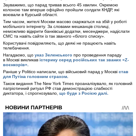
Зауважимо, що парад тривав всього 45 хвилин. Окремою
колоною там вперше офіційно пройшли солдати КНДР, які
воювали в Курській області.
Тим часом, жителі Москви масово скаржаться на збій у роботі
мобільного інтернету. За словами мешканців столиці,
неможливо відкрити банківські додатки, месенджери, надіслати
СМС та навіть сайти із так званого «білого списку».
Користувачі повідомляють, що деякі не працюють навіть
телебачення.
Нагадаємо, що
указ Зеленського
про проведення параду
в Москві викликав
істерику серед російських так званих «Z-
воєнкорів».
Раніше у Politico написали, що військовий парад у Москві
став
для Путіна головним страхом.
Також
видання The New York Times проаналізувало, як головний
патріотичний ритуал РФ став демонстрацією слабкості
диктатора, і спрогнозувало,
що буде з Росією далі.