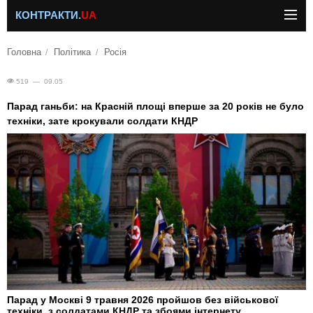
КОНТРАКТИ.
UA
Головна
Політика
Росія
519 — 09.05
Парад ганьби: на Красній площі вперше за 20 років не було
техніки, зате крокували солдати КНДР
Парад у Москві 9 травня 2026 пройшов без військової
техніки, з солдатами КНДР та збоями інтернету.