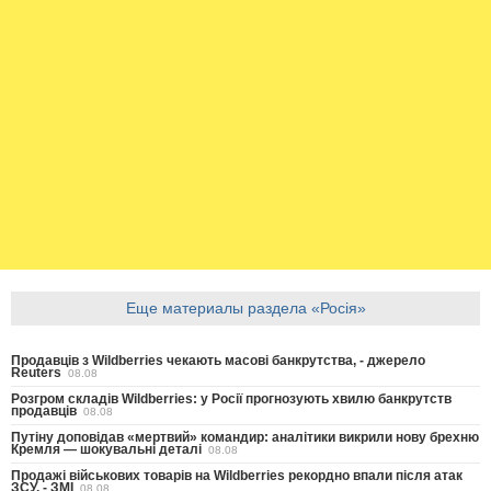
Еще материалы раздела «Росія»
Продавців з Wildberries чекають масові банкрутства, - джерело
Reuters
08.08
Розгром складів Wildberries: у Росії прогнозують хвилю банкрутств
продавців
08.08
Путіну доповідав «мертвий» командир: аналітики викрили нову брехню
Кремля — шокувальні деталі
08.08
Продажі військових товарів на Wildberries рекордно впали після атак
ЗСУ, - ЗМІ
08.08