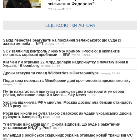
звільнення Федорова?
23.07 —
307
ЕЩЕ КОЛОНКИ АВТОРА
Захід перестає реагувати на прохання Зеленського: що буде із
захистом неба — NYT
вчера, 16:26
ЗСУ взяли під контроль лінію між Кримом і Росією: в окупантів
почались серйозні проблеми — ISW
вчера, 15:44
Кім Чен Ин отримав 22 млрд доларів надприбутку з початку війни в
Україні, - Bloomberg
вчера, 13:45
Дрони атакували склад Wildberries в Єкатеринбурзі
вчера, 11:44
Податкова передасть Міноборони дані про чоловіків призовного віку
вчера, 08:20
Путін намагається врятувати залишки свого «авторитету» серед
росіян, вбиваючи людей в Києві — Sky News
06.08
Україна відкинула РФ у минуле: Москва дозволила бензин стандарту
2013 року
06.08
Росія ще ніколи не була такою слабкою: як удари українських дронів
руйнують імперію Путіна
06.08
"Легітимні військові цілі": Сибіга відповів, що буде з ракетними
установками КНДР у Росії
06.08
Мільярди з російської скарбниці: Україна отримає новий транш від ЄС
05.08