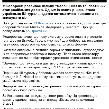
Міноборони розвиває напрям "малої" ППО на тлі постійних
атак російських дронів. Одним із нових рішень стала
українська ШІ-турель, здатна автоматично виявляти та
знищувати цілі.
Про це повідомляє
РБК-Україна
з посиланням на
допис
міністра
оборони України Михайла Федорова у Telegram. Про це
повідомляють
Контракти.UA
.
Федоров зазначив, що нову систему створив один із учасників
платформи Brave1. Турель уже пройшла бойове застосування
та використовується на ключових напрямках фронту.
Система автономно виявляє ворожі безпілотники, супроводжує
їх та прораховує траєкторію польоту. Після цього оператору
залишається лише підтвердити ураження натисканням кнопки.
"Важливо, що технологія дає змогу знищувати навіть дрони на
оптоволокні, які не вразливі до РЕБ", - підкреслив міністр.
Першими ШІ-турель у бойових умовах застосували військові
бригади К-2. Наразі систему вже використовують понад десять
українських підрозділів.
Федоров також показав відео реальної бойової роботи турелі по
російських безпілотниках.
За його словами, швидко довести розробку від креслень до
фронту вдалося завдяки співпраці військових та команди
Brave1.