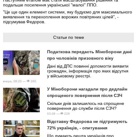
Наступним етапом має стати масштабування рішення та
подальше посилення української "малої" ППО.
"Це ще один елемент системи, яку будуємо для максимального
виявлення та перехоплення ворожих повітряних цілей", -
підсумував Федоров.
Статьи по теме
Податкова передасть Міноборони дані
про чоловіків призовного віку
Дані від ДПС повинні допомогти виявити
громадян, інформація про яких відсутня
у військовому реєстрі.
вчера, 08:20 —
260
У Міноборони нагадали про дедлайн
спрощеного повернення після СЗЧ
Скільки днів залишилось на спрощене
повернення до служби після СЗЧ?
03.08 —
228
Відставку Федорова не підтримують
72% українців, - опитування
Що думають решта українців про