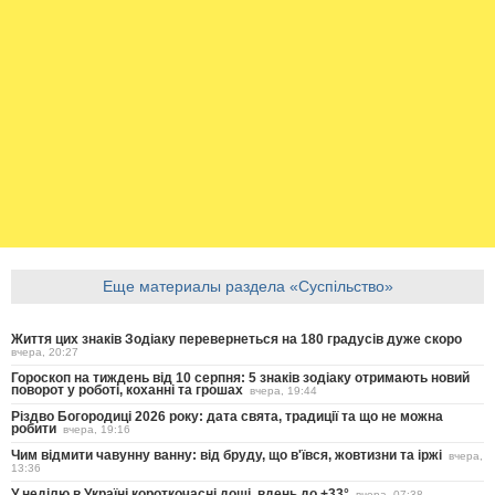
Еще материалы раздела «Суспільство»
Життя цих знаків Зодіаку перевернеться на 180 градусів дуже скоро
вчера, 20:27
Гороскоп на тиждень від 10 серпня: 5 знаків зодіаку отримають новий
поворот у роботі, коханні та грошах
вчера, 19:44
Різдво Богородиці 2026 року: дата свята, традиції та що не можна
робити
вчера, 19:16
Чим відмити чавунну ванну: від бруду, що в'ївся, жовтизни та іржі
вчера,
13:36
У неділю в Україні короткочасні дощі, вдень до +33°
вчера, 07:38