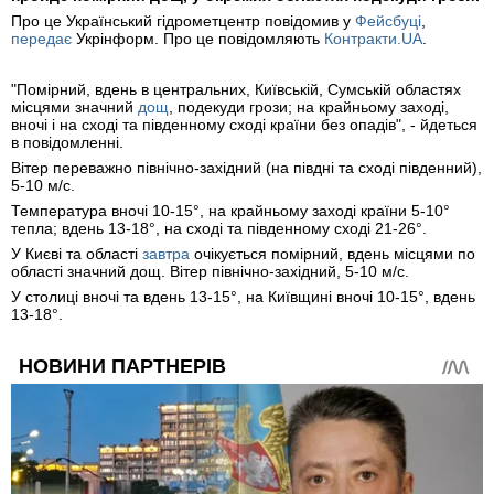
Про це Український гідрометцентр повідомив у
Фейсбуці
,
передає
Укрінформ. Про це повідомляють
Контракти.UA
.
"Помірний, вдень в центральних, Київській, Сумській областях
місцями значний
дощ
, подекуди грози; на крайньому заході,
вночі і на сході та південному сході країни без опадів", - йдеться
в повідомленні.
Вітер переважно північно-західний (на півдні та сході південний),
5-10 м/с.
Температура вночі 10-15°, на крайньому заході країни 5-10°
тепла; вдень 13-18°, на сході та південному сході 21-26°.
У Києві та області
завтра
очікується помірний, вдень місцями по
області значний дощ. Вітер північно-західний, 5-10 м/с.
У столиці вночі та вдень 13-15°, на Київщині вночі 10-15°, вдень
13-18°.