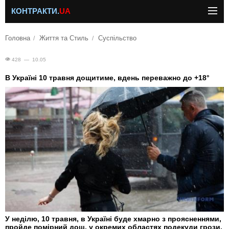
КОНТРАКТИ.
UA
Головна
Життя та Стиль
Суспільство
428 — 10.05
В Україні 10 травня дощитиме, вдень переважно до +18°
У неділю, 10 травня, в Україні буде хмарно з проясненнями,
пройде помірний дощ, у окремих областях подекуди грози.