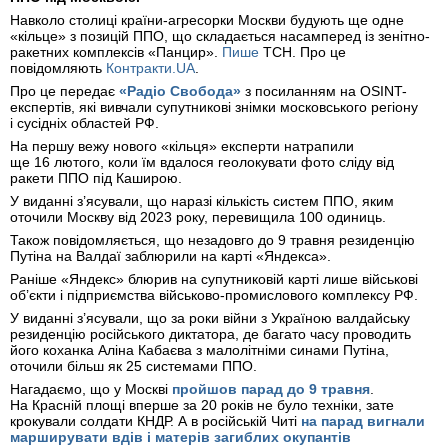
Навколо столиці країни-агресорки Москви будують ще одне
«кільце» з позицій ППО, що складається насамперед із зенітно-
ракетних комплексів «Панцир».
Пише
ТСН. Про це
повідомляють
Контракти.UA
.
Про це передає
«Радіо Свобода»
з посиланням на OSINT-
експертів, які вивчали супутникові знімки московського регіону
і сусідніх областей РФ.
На першу вежу нового «кільця» експерти натрапили
ще 16 лютого, коли їм вдалося геолокувати фото сліду від
ракети ППО під Каширою.
У виданні з’ясували, що наразі кількість систем ППО, яким
оточили Москву від 2023 року, перевищила 100 одиниць.
Також повідомляється, що незадовго до 9 травня резиденцію
Путіна на Валдаї заблюрили на карті «Яндекса».
Раніше «Яндекс» блюрив на супутниковій карті лише військові
об’єкти і підприємства військово-промислового комплексу РФ.
У виданні з’ясували, що за роки війни з Україною валдайську
резиденцію російського диктатора, де багато часу проводить
його коханка Аліна Кабаєва з малолітніми синами Путіна,
оточили більш як 25 системами ППО.
Нагадаємо, що у Москві
пройшов парад до 9 травня
.
На Красній площі вперше за 20 років не було техніки, зате
крокували солдати КНДР. А в російській Читі
на парад вигнали
марширувати вдів і матерів загиблих окупантів