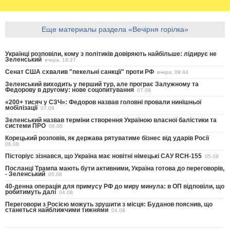
Еще материалы раздела «Вечірня горілка»
Українці розповіли, кому з політиків довіряють найбільше: лідирує не
Зеленський
вчера, 18:27
Сенат США схвалив "пекельні санкції" проти РФ
вчера, 08:44
Зеленський виходить у перший тур, але програє Залужному та
Федорову в другому: нове соцопитування
07.08
«200+ тисяч у СЗЧ»: Федоров назвав головні провали нинішньої
мобілізації
07.08
Зеленський назвав терміни створення Україною власної балістики та
системи ПРО
06.08
Корецький розповів, як держава рятуватиме бізнес від ударів Росії
06.08
Пісторіус зізнався, що Україна має новітні німецькі САУ RCH-155
05.08
Посланці Трампа мають бути активними, Україна готова до переговорів,
- Зеленський
05.08
40-денна операція для примусу РФ до миру минула: в ОП відповіли, що
робитимуть далі
04.08
Переговори з Росією можуть зрушити з місця: Буданов пояснив, що
станеться найближчими тижнями
04.08