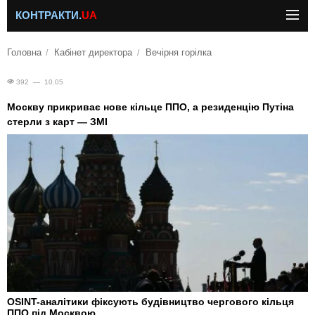
КОНТРАКТИ.
UA
Головна
Кабінет директора
Вечірня горілка
392 — 10.05
Москву прикриває нове кільце ППО, а резиденцію Путіна
стерли з карт — ЗМІ
OSINT-аналітики фіксують будівництво чергового кільця
ППО під Москвою.