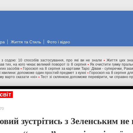
ора
Життя та Стиль
Фото і відео
" з содою: 10 способів застосування, про які ви не знали
•
Життя цих зна
ав тих, на кого чекає великий поворот із 8 серпня
•
Як очистити гумку праль
гих засобів
•
Гороскоп на 8 серпня за картами Таро: Дівам - суперечки, Ракам
ні хвилини: допоможе один простий предмет з кухні
•
Гороскоп на 8 серпня для 
му варто сказати «ні»
•
Тест зі склянкою допоможе перевірити, чи справно п
світ
70
овий зустрітись з Зеленським не 