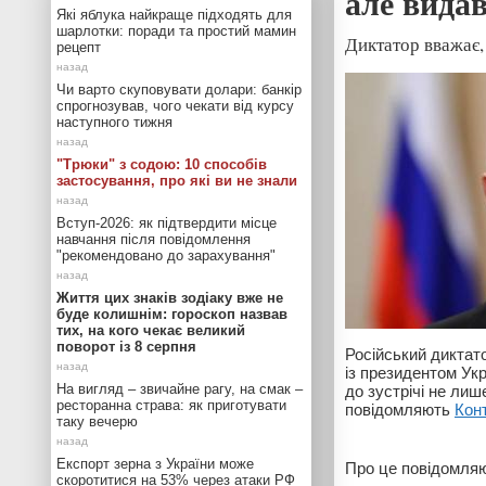
але видав
Які яблука найкраще підходять для
шарлотки: поради та простий мамин
Диктатор вважає,
рецепт
Чи варто скуповувати долари: банкір
спрогнозував, чого чекати від курсу
наступного тижня
"Трюки" з содою: 10 способів
застосування, про які ви не знали
Вступ-2026: як підтвердити місце
навчання після повідомлення
"рекомендовано до зарахування"
Життя цих знаків зодіаку вже не
буде колишнім: гороскоп назвав
тих, на кого чекає великий
поворот із 8 серпня
Російський диктат
із президентом Ук
На вигляд – звичайне рагу, на смак –
до зустрічі не лише
ресторанна страва: як приготувати
повідомляють
Кон
таку вечерю
Експорт зерна з України може
Про це повідомляю
скоротитися на 53% через атаки РФ