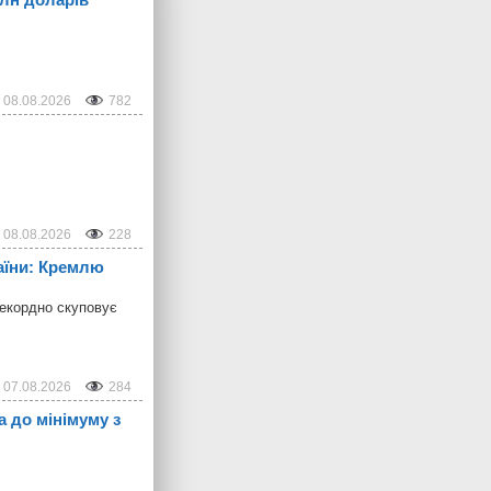
08.08.2026
782
08.08.2026
228
раїни: Кремлю
рекордно скуповує
07.08.2026
284
ла до мінімуму з