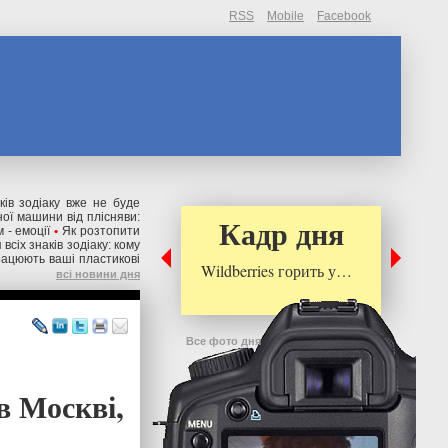
RSS
Mobile
Facebook
ків зодіаку вже не буде
ної машини від плісняви:
Кадр дня
 - емоції
•
Як розтопити
всіх знаків зодіаку: кому
рацюють ваші пластикові
Wildberries горить у…
всі новини дня
Все фото дня
в Москві,