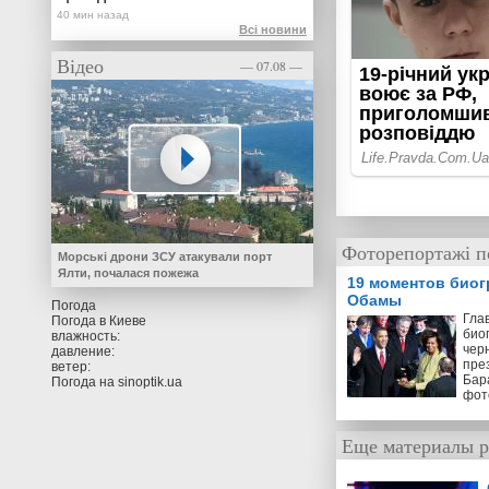
Всі новини
Відео
— 07.08 —
Фоторепортажі по
Морські дрони ЗСУ атакували порт
Ялти, почалася пожежа
19 моментов био
Обамы
Погода
Гла
Погода в
Киеве
био
влажность:
чер
давление:
пре
ветер:
Бар
Погода на
sinoptik.ua
фот
Еще материалы р