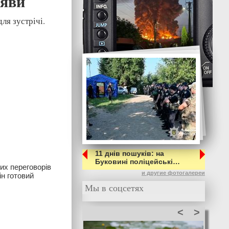
аяви
ля зустрічі.
11 днів пошуків: на
Буковині поліцейські…
их переговорів
и другие фотогалереи
н готовий
Мы в соцсетях
<
>