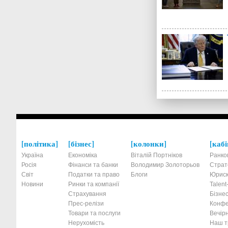
політика
бізнес
колонки
кабі
Україна
Економіка
Віталій Портніков
Ранко
Росія
Фінанси та банки
Володимир Золоторьов
Страт
Світ
Податки та право
Блоги
Юриск
Новини
Ринки та компанії
Talen
Страхування
Бізнес
Прес-релізи
Конфе
Товари та послуги
Вечірн
Нерухомість
Наш тр