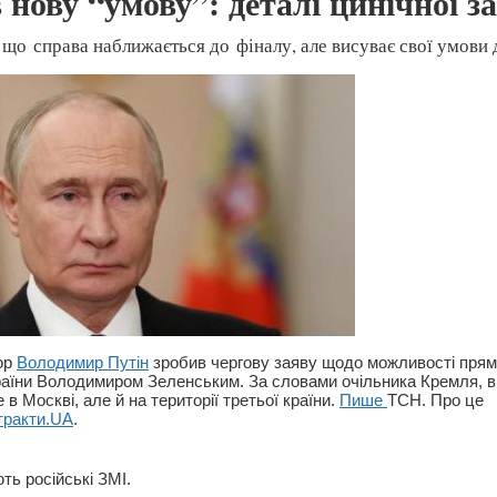
 нову “умову”: деталі цинічної з
 що справа наближається до фіналу, але висуває свої умови д
ор
Володимир Путін
зробив чергову заяву щодо можливості прям
раїни Володимиром Зеленським. За словами очільника Кремля, ві
 в Москві, але й на території третьої країни.
Пише
ТСН. Про це
тракти.UA
.
ть російські ЗМІ.