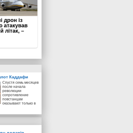
плот Каддафи
Спустя семь месяцев
после начала
революции
сопротивление
повстанцам
оказывают только в
млн доларів