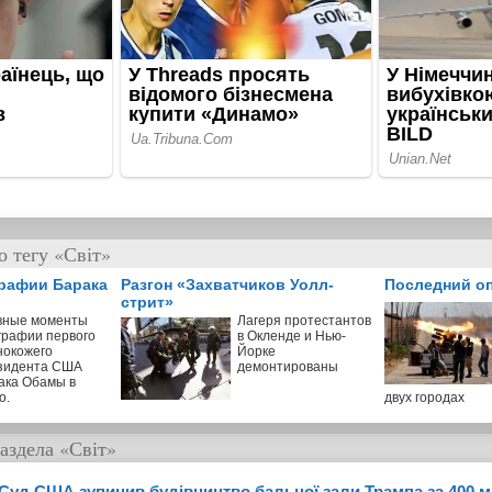
 тегу «Світ»
графии Барака
Разгон «Захватчиков Уолл-
Последний о
стрит»
вные моменты
Лагеря протестантов
графии первого
в Окленде и Нью-
нокожего
Йорке
зидента США
демонтированы
ака Обамы в
о.
двух городах
аздела
«Світ»
Суд США зупинив будівництво бальної зали Трампа за 400 