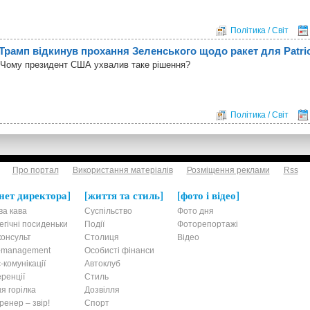
Політика / Світ
Трамп відкинув прохання Зеленського щодо ракет для Patriot
Чому президент США ухвалив таке рішення?
Політика / Світ
Про портал
Використання матеріалів
Розміщення реклами
Rss
нет директора
життя та стиль
фото і відео
ва кава
Суспільство
Фото дня
егічні посиденьки
Події
Фоторепортажі
онсульт
Столиця
Відео
t-management
Особисті фінанси
-комунікації
Автоклуб
ренції
Стиль
я горілка
Дозвілля
енер – звір!
Спорт