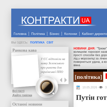
Головна
Політика
Бізнес
Колонки
Кабінет директ
ПОЛІТИКА
СВІТ
НОВИНИ ДНЯ:
"Трюки
Ранкова кава
колишнім: гороскоп назв
прості способи без доро
У ЄС відповіли на
лід у морозилці за ліче
повернеться удача, а ко
заяву Зеленського
вікна
про ракети для
української ППО
політика
10.05.2026
3
Всі гості
Путін гот
Дайте горілки
Останні новини