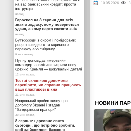
10.05.2026
3
на вас банківський кредит: проста
інструкція
Гороскоп на 8 серпня для всіх
знаків зодіаку: кому повернеться
удача, а кому варто сказати «ні»
Бутерброди з сиром і помідорами:
рецепт швидкого та корисного
перекусу або сніданку
Путіну доповідав «мертвий»
командир: аналітики викрили нову
брехню Кремля — шокувальні деталі
Тест зі склянкою допоможе
перевірити, чи справно працюють
ваші пластикові вікна
Навроцький зробив заяву про
допомогу Україні і згадав
"бандерівські прапори"
8 серпня: церковне свято
сьогодні, що потрібно зробити,
щоб здійснилося бажання