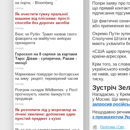
на порти, - Bloomberg
Попри заяву про го
що прямий контакт
підписання підсум
Як очистити гумку пральної
машини від плісняви: прості
Це фактично означ
способи без дорогих засобів
або припинення вог
Окремо Путін зупи
Венс чи Рубіо: Трамп назвав свого
Сполучені Штати в
фаворита на майбутніх виборах
президента
мають ухвалити бе
«США щиро прагнут
Гороскоп на 8 серпня за картами
країни-агресорки.
Таро: Дівам - суперечки, Ракам -
емоції
Крім того, за слов
українського конфл
не навів, що може
Мариновані помідори по-болгарськи
на зиму: рецепт, перевірений часом
тиску.
Зустріч Зе
Розгром складів Wildberries: у Росії
Нагадаємо, у Крем
прогнозують хвилю банкрутств
продавців
у Москві. Ще мину
запросив російсь
Як розтопити лід у морозилці за
Нещодавно речник
лічені хвилини: допоможе один
з президентом Ук
простий предмет з кухні
Політика / Світ
Як за кілька хвилин перевірити, чи є