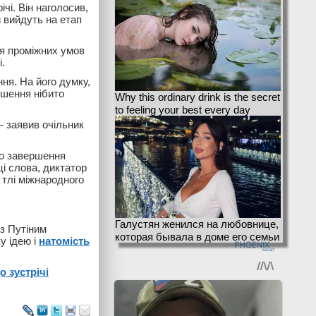
чі. Він наголосив,
 вийдуть на етап
ня проміжних умов
.
ня. На його думку,
ішення нібито
Why this ordinary drink is the secret
to feeling your best every day
— заявив очільник
 до завершення
ці слова, диктатор
 тлі міжнародного
Галустян женился на любовнице,
з Путіним
которая бывала в доме его семьи
у ідею і
натомість
о зустрічі