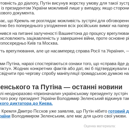
товність до діалогу, Путін висунув жорстку умову для такої зустрі
 із президентом України можливий лише у випадку, якщо сторони
кового документа.
ає, що Кремль не розглядає можливість зустрічі для обговорен
ню без попереднього узгодження всіх російських вимог на папері
нився на питанні залученості Вашингтона до процесу врегулюван
исловлюють зацікавленість у завершенні війни, проте основне р
зпосередньо Київ та Москва.
ь врегулювання, але це насамперед справа Росії та України», 
ами Путіна, наразі спостерігаються ознаки того, що «справа йде
ікту». Жодних конкретних фактів або дат, які б підтверджували 
 свідчити про чергову спробу маніпуляції громадською думкою на
ленського та Путіна — останні новини
лі неодноразово «призначали» українському президенту зустріч 
лого року президент України Володимир Зеленський відкинув так
кого диктатора до Києва.
 Кремля Дмитро Пєсков уже заявляв, що Путін нібито
готовий д
раїни
Володимиром Зеленським, але має для цього свої умови.
Оценка материала: