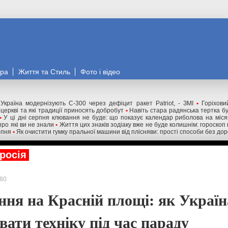
ора
Життя та Стиль
Фото і відео
Україна модернізують С-300 через дефіцит ракет Patriot, - ЗМІ
•
Горіхови
 церкві та які традиції приносять добробут
•
Навіть стара радянська тертка бу
•
У ці дні серпня клювання не буде: що показує календар риболова на міся
про які ви не знали
•
Життя цих знаків зодіаку вже не буде колишнім: гороскоп 
рпня
•
Як очистити гумку пральної машини від плісняви: прості способи без дор
росія
80
ня на Красній площі: як Україн
вати техніку під час параду