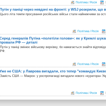
Політика / Росія
Путін у паніці через невдачі на фронті: у WSJ розкрили, що 
Цього літа темпи просування російських військ стали найнижчими за оста
Політика / Росія
Серед генералів Путіна «полетіли голови»: як у Кремлі шук
провали РФ — деталі
Путін у паніці змінює військову верхівку, бо намагається знайти відпові
РФ.
Політика / Росія
Уже не США: у Лаврова вигадали, хто тепер "командує Києв
Замість США — Макрон: у роспропаганді вигадали нового «куратора» Ук
Політика / Росія