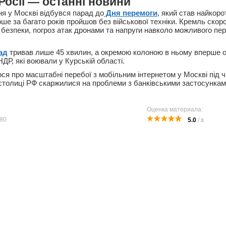
Росії — останні новини
ня у Москві відбувся парад до
Дня перемоги
, який став найкор
перше за багато років пройшов без військової техніки. Кремль скоро
 безпеки, погроз атак дронами та напруги навколо можливого пер
ад
тривав лише 45 хвилин, а окремою колоною в ньому вперше о
НДР, які воювали у Курській області.
ся про масштабні перебої з мобільним інтернетом у Москві під 
столиці РФ скаржилися на проблеми з банківськими застосунка
Оценка материала:
80
5.0
/
3