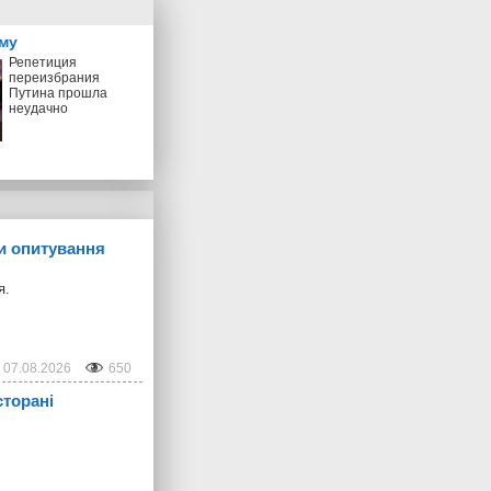
му
Репетиция
переизбрания
Путина прошла
неудачно
ти опитування
я.
07.08.2026
650
сторані