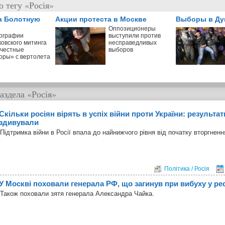
 тегу «Росія»
а Болотную
Акции протеста в Москве
Выборы в Ду
Оппозиционеры
ографии
выступили против
ковского митинга
несправедливых
 честные
выборов
оры» с вертолета
аздела
«Росія»
Скільки росіян вірять в успіх війни проти України: результа
здивували
Підтримка війни в Росії впала до найнижчого рівня від початку вторгненн
Політика / Росія
У Москві поховали генерала РФ, що загинув при вибуху у ре
Також поховали зятя генерала Александра Чайка.