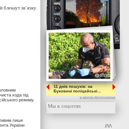
 блекаут зв’язку.
11 днів пошуків: на
головним
Буковині поліцейські…
чиста хода під
и другие фотогалереи
сійського режиму.
Мы в соцсетях
жливим лише
ента України