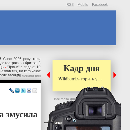
RSS
Mobile
Facebook
й Спас 2026 року: коли
де гострою, як бритва: 3
Кадр дня
ць
•
"Трюки" з содою: 10
назвав тих, на кого чекає
огих засобів
всі новини дня
Wildberries горить у…
Все фото дня
а змусила