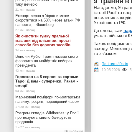
9 Травня в 
таку вечерю
Нагадаємо, 9 трав
історії Росії та в
Експорт зерна з України може
посилених заходів
скоротитися на 53% через атаки РФ
Україною та РФ.
на порти, - Bloomberg
До слова, сам
пар
участь військові К
Як очистити гумку пральної
машини від плісняви: прості
Також повідомляло
способи без дорогих засобів
заходу. Мешканці 
та зв’язком.
Венс чи Рубіо: Трамп назвав свого
фаворита на майбутніх виборах
Політика / Росія
президента
10.05.2026
5
Гороскоп на 8 серпня за картами
Таро: Дівам - суперечки, Ракам -
емоції
Мариновані помідори по-болгарськи
на зиму: рецепт, перевірений часом
Розгром складів Wildberries: у Росії
прогнозують хвилю банкрутств
продавців
Всі новини