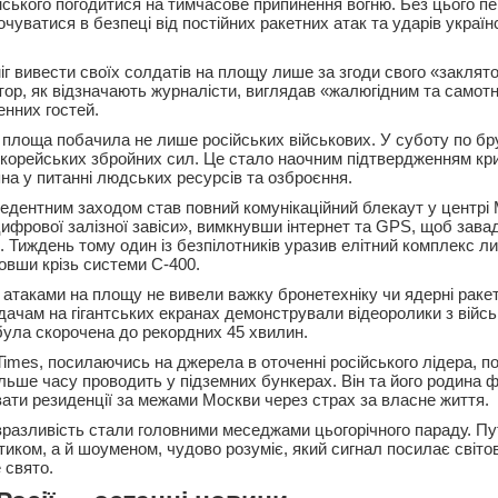
ького погодитися на тимчасове припинення вогню. Без цього пе
очуватися в безпеці від постійних ракетних атак та ударів україн
іг вивести своїх солдатів на площу лише за згоди свого «заклято
атор, як відзначають журналісти, виглядав «жалюгідним та самот
енних гостей.
 площа побачила не лише російських військових. У суботу по бр
нокорейських збройних сил. Це стало наочним підтвердженням кр
на у питанні людських ресурсів та озброєння.
дентним заходом став повний комунікаційний блекаут у центрі
цифрової залізної завіси», вимкнувши інтернет та GPS, щоб зава
. Тиждень тому один із безпілотників уразив елітний комплекс л
овши крізь системи С-400.
 атаками на площу не вивели важку бронетехніку чи ядерні ракет
ядачам на гігантських екранах демонстрували відеоролики з війс
була скорочена до рекордних 45 хвилин.
Times, посилаючись на джерела в оточенні російського лідера, п
ільше часу проводить у підземних бункерах. Він та його родина 
вати резиденції за межами Москви через страх за власне життя.
вразливість стали головними меседжами цьогорічного параду. Пу
тиком, а й шоуменом, чудово розуміє, який сигнал посилає світов
 свято.