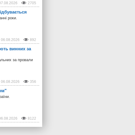
07.08.2026
2705
відбувається
нні роки.
06.08.2026
892
ають винних за
дальних за провали
06.08.2026
356
ом"
раїни.
06.08.2026
8122