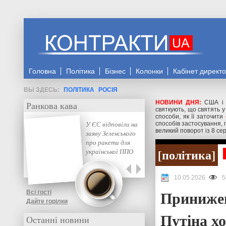
Головна
Політика
Бізнес
Колонки
Кабінет директ
ПОЛІТИКА
РОСІЯ
НОВИНИ ДНЯ:
США і 
Ранкова кава
святкують, що святять у
способи, як її заточити
У ЄС відповіли на
способів застосування, 
великий поворот із 8 се
заяву Зеленського
про ракети для
політика
української ППО
10.05.2026
5
Принижен
Всі гості
Дайте горілки
Путіна хо
Останні новини