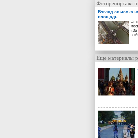
Фоторепортажі по
Взгляд свысока н
площадь
Фот
мос
«За
выб
Еще материалы р