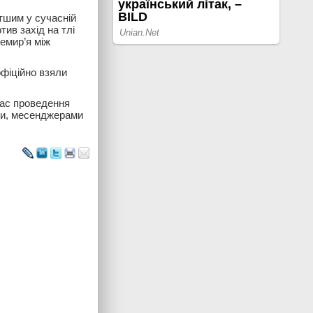
отшим у сучасній
тив захід на тлі
емир’я між
фіційно взяли
час проведення
ми, месенджерами