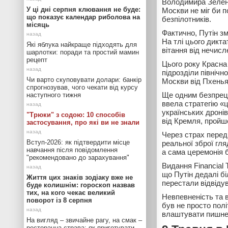
Володимира Зеленс
У ці дні серпня клювання не буде:
Москви не міг би п
що показує календар риболова на
безпілотників.
місяць
Фактично, Путін зм
На тлі цього дикт
Які яблука найкраще підходять для
вітання від нечисл
шарлотки: поради та простий мамин
рецепт
Цього року Красна
підрозділи північ
Чи варто скуповувати долари: банкір
Москви від Пхенья
спрогнозував, чого чекати від курсу
Ще одним безпреце
наступного тижня
ввела стратегію «
українських дронів
"Трюки" з содою: 10 способів
від Кремля, пройш
застосування, про які ви не знали
Через страх перед
Вступ-2026: як підтвердити місце
реальної зброї гл
навчання після повідомлення
а сама церемонія 
"рекомендовано до зарахування"
Видання Financial 
що Путін дедалі б
Життя цих знаків зодіаку вже не
перестали відвіду
буде колишнім: гороскоп назвав
тих, на кого чекає великий
Невпевненість та 
поворот із 8 серпня
був не просто полі
влаштувати пишне
На вигляд – звичайне рагу, на смак –
ресторанна страва: як приготувати