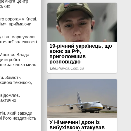
ремир’я центр
ських
го ворога» у Києві.
нім», приймаючи
уківці маршували
итичної залежності
 Москви. Влада
дити роботі
ише за кілька миль
и. Замість
ьковою технікою,
овідомляє,
фактично
тін, який завжди
і його нездатність