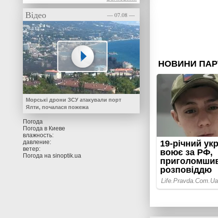
Відео
— 07.08 —
Морські дрони ЗСУ атакували порт
Ялти, почалася пожежа
Погода
Погода в
Киеве
влажность:
давление:
ветер:
Погода на
sinoptik.ua