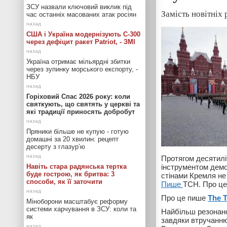
ЗСУ назвали ключовий виклик під
Замість новітніх
час останніх масованих атак росіян
США і Україна модернізують С-300
через дефіцит ракет Patriot, - ЗМІ
Україна отримає мільярдні збитки
через зупинку морського експорту, -
НБУ
Горіховий Спас 2026 року: коли
святкують, що святять у церкві та
які традиції приносять добробут
Пряники більше не купую - готую
домашні за 20 хвилин: рецепт
десерту з глазур’ю
Протягом десятилі
Навіть стара радянська тертка
інструментом демон
буде гострою, як бритва: 3
стінами Кремля не
способи, як її заточити
Пише
ТСН. Про ц
Про це пише
The T
Міноборони масштабує реформу
системи харчування в ЗСУ: коли та
Найбільш резонан
як
завдяки втручанню