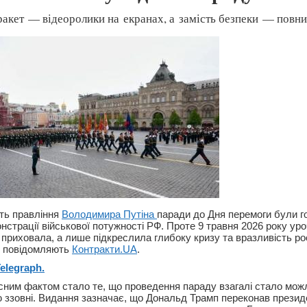
 ракет — відеоролики на екранах, а замість безпеки — повний
ть правління
Володимира Путіна
паради до Дня перемоги були 
страції військової потужності РФ. Проте 9 травня 2026 року уро
 приховала, а лише підкреслила глибоку кризу та вразливість ро
е повідомляють
Контракти.UA
.
elegraph.
сним фактом стало те, що проведення параду взагалі стало мо
 ззовні. Видання зазначає, що Дональд Трамп переконав презид