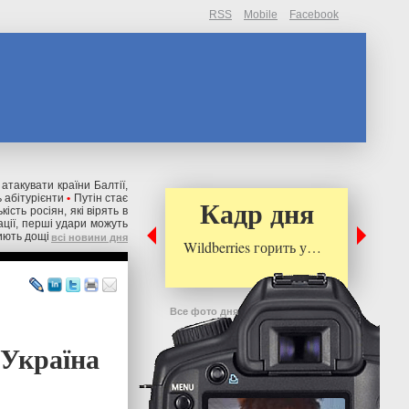
RSS
Mobile
Facebook
 атакувати країни Балтії,
 абітурієнти
•
Путін стає
Кадр дня
ькість росіян, які вірять в
ації, перші удари можуть
риють дощі
всі новини дня
Wildberries горить у…
Все фото дня
 Україна