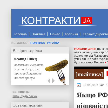
Головна
Політика
Бізнес
Колонки
Кабінет директ
ПОЛІТИКА
УКРАЇНА
НОВИНИ ДНЯ:
Три знак
Вечірня горілка
але є нюанс, - міністр 
залежним від Лукашенка
Леонид Швец
успіх війни проти Украї
бути восени, - Reuters
•
Зеленський виходить
у перший тур, але
політика
програє Залужному
та Федорову в
другому: нове…
11.05.2026
4
Якщо РФ 
Всі колонки
Квви, будь ласка
відповіст
Останні новини