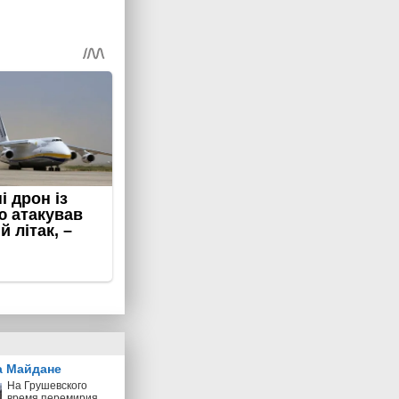
а Майдане
На Грушевского
время перемирия