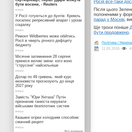
Росія все-таки дос
бути восени, - Reuters
Після цього Зелен
полоненими у форма
У Росії готуються до бунтів: Кремль
парад у Москві
, в
посилює репресивний апарат і урізає
соціалку
Ще трохи пізніше
Д
бути продовжено
.
Ремонт Wildberries може обійтись
Росії в чверть річного дефіциту
Політика / Україна
бюджету
11.05.2026
4
Місячне затемнення 28 серпня
принесе великі зміни: кого воно
"струсоне" найсильніше
Долар по 49 гривень: який курс
економісти прогнозують до кінця
2027 року
Замість "Юри Унітаза" Путін
призначив танкіста керувати
військами безпілотних систем
Квашені огірки холодним способом:
смачний рецепт
Всі новини