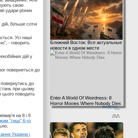
вжують свою
ві удари різних
дій, більше сотні
ється. Усі наші
Ближний Восток: Все актуальные
о", - говорить
новости в одном месте
екобійних дій у
рог повернеться до
 повернутись до
дстань при цьому
о цього поводить
Enter A World Of Weirdness: 8
Horror Movies Where Nobody Dies
мир’я на 8 і 9
им "тиші" 6-го
ьно.
ання Україна і