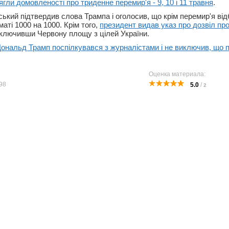
ягли домовленості про триденне перемир'я - 9, 10 і 11 травня
.
ський підтвердив слова Трампа і оголосив, що крім перемир'я ві
ті 1000 на 1000. Крім того,
президент видав указ про дозвіл пр
иключивши Червону площу з цілей України.
ональд Трамп поспілкувався з журналістами і не виключив, що 
Оценка материала:
98
5.0
/
2