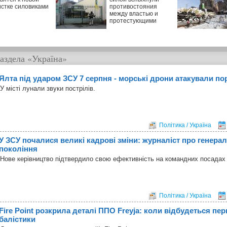
истке силовиками
противостояния
между властью и
протестующими
аздела
«Україна»
Ялта під ударом ЗСУ 7 серпня - морські дрони атакували по
У місті лунали звуки пострілів.
Політика / Україна
У ЗСУ почалися великі кадрові зміни: журналіст про генерал
покоління
Нове керівництво підтвердило свою ефективність на командних посадах в
Політика / Україна
Fire Point розкрила деталі ППО Freyja: коли відбудеться п
балістики