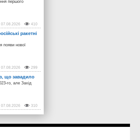
ення першого
07.08.2026
410
осійські ракетні
я появи нової
07.08.2026
299
в, що завадило
23-го, але Захід
07.08.2026
310