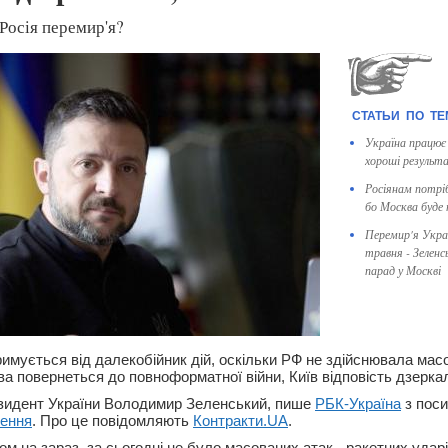
Росія перемир'я?
Україна працює 
хороші результа
Росіянам потрі
бо Москва буде 
Перемир'я Украї
травня - Зеленс
парад у Москві
римується від далекобійник дій, оскільки РФ не здійснювала мас
а повернеться до повноформатної війни, Київ відповість дзерка
езидент України Володимир Зеленський, пише
РБК-Україна
з поси
нення
. Про це повідомляють
Контракти.UA
.
м на зараз, за сьогодні не було масованих атак - ракетних ударі