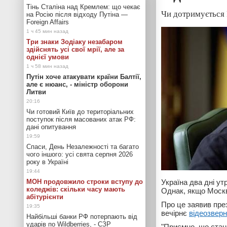
Тінь Сталіна над Кремлем: що чекає
Чи дотримується 
на Росію після відходу Путіна —
Foreign Affairs
Три знаки Зодіаку незабаром
здійснять усі свої мрії, але за
однієї умови
Путін хоче атакувати країни Балтії,
але є нюанс, - міністр оборони
Литви
Чи готовий Київ до територіальних
поступок після масованих атак РФ:
дані опитування
Спаси, День Незалежності та багато
чого іншого: усі свята серпня 2026
року в Україні
МОН продовжило строки вступу до
Україна два дні ут
коледжів: скільки часу мають
Однак, якщо Москв
абітурієнти
Про це заявив пр
вечірнє
відеозвер
Найбільші банки РФ потерпають від
ударів по Wildberries, - СЗР
"Приємно, що стано