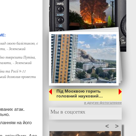
над своєю балістикою, є
ти, - Зеленський
бно тверезити Путіна,
палати, - Зеленський
ни та Росії 9-11
ький дозволив провести
Під Москвою горить
головний науковий…
и другие фотогалереи
ованих атак.
Мы в соцсетях
льно.
ланням на його
<
>
в, авіаційних. Але