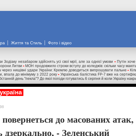
ора
Життя та Стиль
Фото і відео
и Зодіаку незабаром здійснять усі свої мрії, але за однієї умови
•
Путін хоче
оборони Литви
•
МОН продовжило строки вступу до коледжів: скільки часу мають
 через нищівні удари України: Кремлю доводиться випрошувати пальне
•
Кіл
ни, впала до мінімуму з 2022 року
•
Українська балістика FP-7 вже на сертифік
Останній день "пекла"? До якої погоди готуватись 6 серпня й коли Україну нак
україна
98
повернеться до масованих атак,
ь дзеркально, - Зеленський