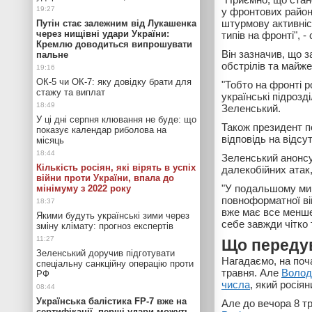
у фронтових район
штурмову активніст
Путін стає залежним від Лукашенка
через нищівні удари України:
типів на фронті", -
Кремлю доводиться випрошувати
Він зазначив, що 
пальне
обстрілів та майже
ОК-5 чи ОК-7: яку довідку брати для
"Тобто на фронті р
стажу та виплат
українські підрозд
Зеленський.
У ці дні серпня клювання не буде: що
Також президент п
показує календар риболова на
відповідь на відсу
місяць
Зеленський анонсу
Кількість росіян, які вірять в успіх
далекобійних атак,
війни проти України, впала до
"У подальшому ми 
мінімуму з 2022 року
повноформатної вій
вже має все менше
Якими будуть українські зими через
себе завжди чітко 
зміну клімату: прогноз експертів
Що переду
Зеленський доручив підготувати
Нагадаємо, на поча
спеціальну санкційну операцію проти
травня. Але
Володи
РФ
числа
, який росія
Українська балістика FP-7 вже на
Але до вечора 8 
сертифікації, перші удари можуть