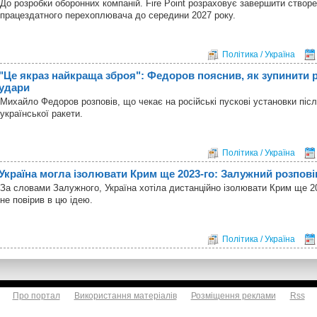
До розробки оборонних компаній. Fire Point розраховує завершити створ
працездатного перехоплювача до середини 2027 року.
Політика / Україна
"Це якраз найкраща зброя": Федоров пояснив, як зупинити р
удари
Михайло Федоров розповів, що чекає на російські пускові установки післ
української ракети.
Політика / Україна
Україна могла ізолювати Крим ще 2023-го: Залужний розпові
За словами Залужного, Україна хотіла дистанційно ізолювати Крим ще 20
не повірив в цю ідею.
Політика / Україна
Про портал
Використання матеріалів
Розміщення реклами
Rss