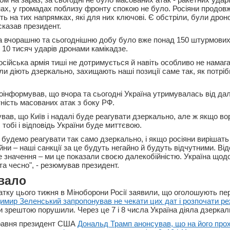
ах, у громадах поблизу фронту спокою не було. Росіяни продо
ь на тих напрямках, які для них ключові. Є обстріли, були дроно
 сказав президент.
за вчорашню та сьогоднішню добу було вже понад 150 штурмових 
 10 тисяч ударів дронами камікадзе.
осійська армія тиші не дотримується й навіть особливо не намага
іли діють дзеркально, захищають наші позиції саме так, як потрібн
оінформував, що вчора та сьогодні Україна утримувалась від дал
тність масованих атак з боку РФ.
вав, що Київ і надалі буде реагувати дзеркально, але ж якщо во
 тобі і відповідь України буде миттєвою.
будемо реагувати так само дзеркально, і якщо росіяни вирішать
ни – наші санкції за це будуть негайно й будуть відчутними. Ві
 значення – ми це показали своєю далекобійністю. Україна щод
та чесно", - резюмував президент.
вало
тку цього тижня в Міноборони Росії заявили, що оголошують пере
мир Зеленський запропонував не чекати цих дат і розпочати реж
ни зрештою порушили. Через це 7 і 8 числа Україна діяла дзеркал
травня президент США
Дональд Трамп анонсував, що на його прох