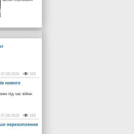
рт
07.08.2026
326
ів нового
же під час війни.
07.08.2026
280
ерше перехоплення