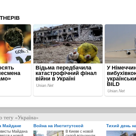
о тегу «Україна»
а Майдане
Война на Институтской
Тихий день н
ивисты Майдана
В Киеве с новой
вятся к новой
силой вспыхнули