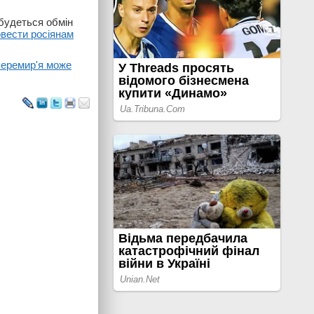
дбудеться обмін
овести росіянам
перемир'я може