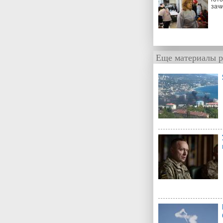
зач
Еще материалы р