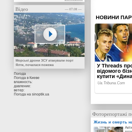
Відео
— 07.08 —
Морські дрони ЗСУ атакували порт
Ялти, почалася пожежа
Погода
Погода в
Киеве
влажность:
давление:
ветер:
Погода на
sinoptik.ua
Фоторепортажі п
Жизнь и смерть н
Акт
гото