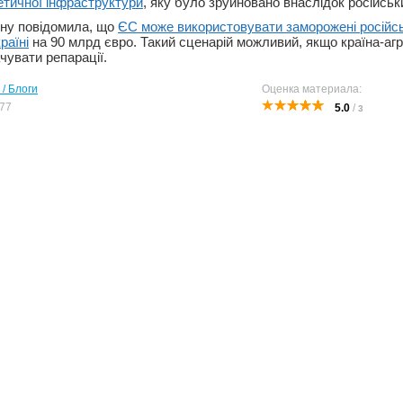
етичної інфраструктури
, яку було зруйновано внаслідок російськи
ну повідомила, що
ЄС може використовувати заморожені російсь
раїні
на 90 млрд євро. Такий сценарій можливий, якщо країна-аг
чувати репарації.
 / Блоги
Оценка материала:
77
5.0
/
3