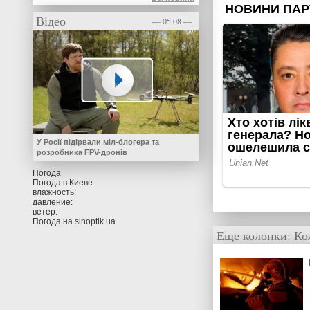
Відео
— 05.08 —
У Росії підірвали міл-блогера та
розробника FPV-дронів
Погода
Погода в
Киеве
влажность:
давление:
ветер:
Погода на
sinoptik.ua
Еще колонки:
Ко