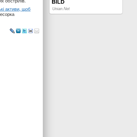
х обстрілів.
кі активи, щоб
ресорка