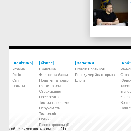
політика
бізнес
колонки
кабі
Україна
Економіка
Віталій Портніков
Ранко
Росія
Фінанси та банки
Володимир Золоторьов
Страт
Світ
Податки та право
Блоги
Юриск
Новини
Ринки та компанії
Talen
Страхування
Бізнес
Прес-релізи
Конфе
Товари та послуги
Вечірн
Нерухомість
Наш тр
Технології
Новини
Бізнес пропозиції
сайт спрямовано виключно на 21+