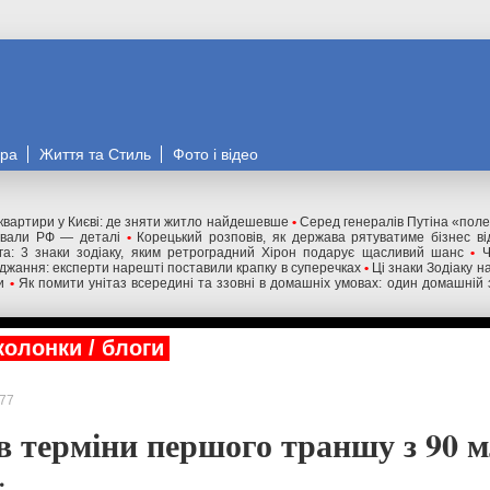
ора
Життя та Стиль
Фото і відео
квартири у Києві: де зняти житло найдешевше
•
Серед генералів Путіна «полет
овали РФ — деталі
•
Корецький розповів, як держава рятуватиме бізнес від
уга: 3 знаки зодіаку, яким ретроградний Хірон подарує щасливий шанс
•
Ч
джання: експерти нарешті поставили крапку в суперечках
•
Ці знаки Зодіаку н
и
•
Як помити унітаз всередині та ззовні в домашніх умовах: один домашній
колонки / блоги
77
в терміни першого траншу з 90 м