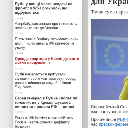
для Укра
Путін у паніці через невдачі на
фронті: у WSJ розкрили, що
Точна сума нараз
відбувається
Азербайджан заявив про готовність
постачати газ до України
П’ять знаків Зодіаку отримають знак
долі: число ангела 8/6 принесе їм
удачу
Оренда квартири у Києві: де зняти
житло найдешевше
Путін намагається врятувати
залишки свого «авторитету» серед
росіян, вбиваючи людей в Києві —
Sky News
Серед генералів Путіна «полетіли
голови»: як у Кремлі шукають
Європейський Союз
винних за провали РФ — деталі
вже наступного ти
Ремонт Wildberries може обійтись
Про це пише
РБК-
Росії в чверть річного дефіциту
час
пресконференц
бюджету