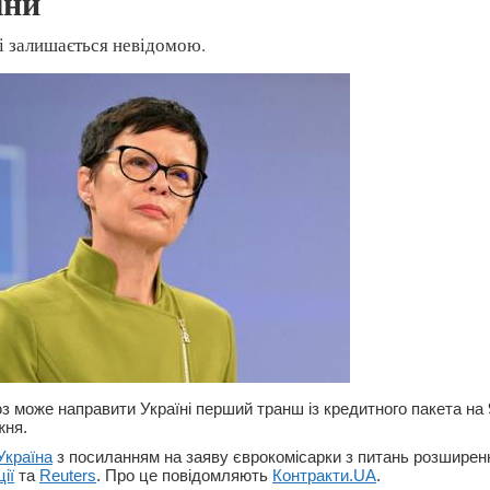
їни
і залишається невідомою.
 може направити Україні перший транш із кредитного пакета на 
жня.
Україна
з посиланням на заяву єврокомісарки з питань розширен
ії
та
Reuters
. Про це повідомляють
Контракти.UA
.