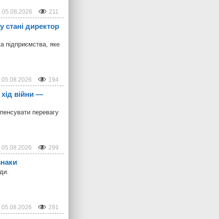
05.08.2026
211
у стані директор
ка підприємства, яке
05.08.2026
194
 хід війни —
пенсувати перевагу
05.08.2026
299
знаки
ди.
05.08.2026
291