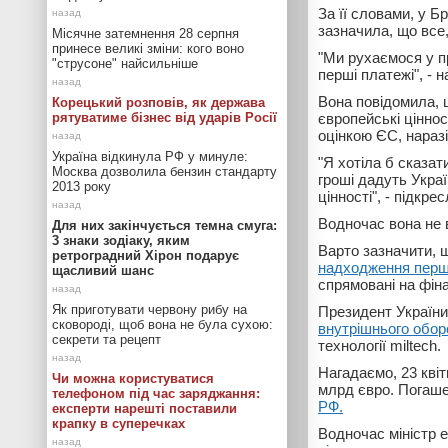
За її словами, у 
зазначила, що все,
Місячне затемнення 28 серпня
принесе великі зміни: кого воно
"Ми рухаємося у п
"струсоне" найсильніше
перші платежі", - 
Вона повідомила, 
Корецький розповів, як держава
рятуватиме бізнес від ударів Росії
європейські ціннос
оцінкою ЄС, наразі
Україна відкинула РФ у минуле:
"Я хотіла б сказат
Москва дозволила бензин стандарту
гроші дадуть Укра
2013 року
цінності", - підкр
Водночас вона не 
Для них закінчується темна смуга:
3 знаки зодіаку, яким
Варто зазначити, 
ретроградний Хірон подарує
надходження перши
щасливий шанс
спрямовані на фін
Як приготувати червону рибу на
Президент Україн
сковороді, щоб вона не була сухою:
внутрішнього обор
секрети та рецепт
технології miltech.
Нагадаємо, 23 кві
Чи можна користуватися
млрд євро. Погаше
телефоном під час заряджання:
РФ.
експерти нарешті поставили
крапку в суперечках
Водночас міністр 