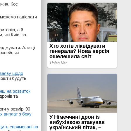
ижня. Кос
 зможемо надіслати
иторію, а й
 які Київ, за
ерджувати. Але ці
ропейські
 заяву щодо
 кошти будуть
нш на розвиток
дронів та
ги у розмірі 90
х виплат з боку
дуть спрямовані на