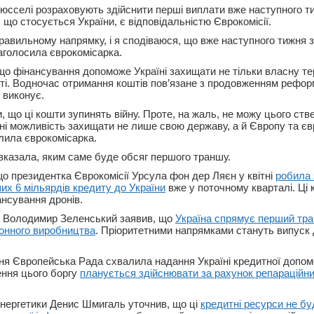
Брюсселі розраховують здійснити перші виплати вже наступного т
 що стосується України, є відповідальністю Єврокомісії.
равильному напрямку, і я сподіваюся, що вже наступного тижня
наголосила єврокомісарка.
що фінансування допоможе Україні захищати не тільки власну тер
ті. Водночас отримання коштів пов’язане з продовженням реформ,
 виконує.
и, що ці кошти зупинять війну. Проте, на жаль, не можу цього ств
їні можливість захищати не лише свою державу, а й Європу та єв
еслила єврокомісарка.
вказала, яким саме буде обсяг першого траншу.
що президентка Єврокомісії Урсула фон дер Ляєн у квітні
робила
х 6 мільярдів кредиту до України
вже у поточному кварталі. Ці
ансування дронів.
и Володимир Зеленський заявив, що
Україна спрямує перший тра
онного виробництва
. Пріоритетними напрямками стануть випуск 
тня Європейська Рада схвалила надання Україні кредитної допомо
ння цього боргу
планується здійснювати за рахунок репараційни
енергетики Денис Шмигаль уточнив, що ці
кредитні ресурси не бу