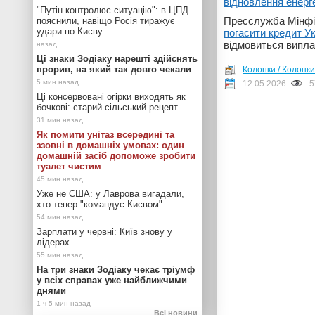
відновлення енерг
"Путін контролює ситуацію": в ЦПД
Пресслужба Мінфі
пояснили, навіщо Росія тиражує
удари по Києву
погасити кредит Ук
відмовиться випла
Ці знаки Зодіаку нарешті здійснять
прорив, на який так довго чекали
Колонки / Колонки
12.05.2026
5
Ці консервовані огірки виходять як
бочкові: старий сільський рецепт
Як помити унітаз всередині та
ззовні в домашніх умовах: один
домашній засіб допоможе зробити
туалет чистим
Уже не США: у Лаврова вигадали,
хто тепер "командує Києвом"
Зарплати у червні: Київ знову у
лідерах
На три знаки Зодіаку чекає тріумф
у всіх справах уже найближчими
днями
Всі новини