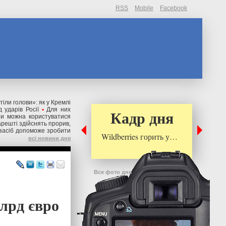
RSS
Mobile
Facebook
іли голови»: як у Кремлі
 ударів Росії
•
Для них
Кадр дня
и можна користуватися
арешті здійснять прорив,
 засіб допоможе зробити
Wildberries горить у…
всі новини дня
Все фото дня
лрд євро