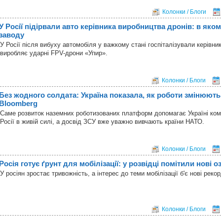
Колонки / Блоги
У Росії підірвали авто керівника виробництва дронів: в яком
заводу
У Росії після вибуху автомобіля у важкому стані госпіталізували керівни
виробляє ударні FPV-дрони «Упир».
Колонки / Блоги
Без жодного солдата: Україна показала, як роботи змінюють
Bloomberg
Саме розвиток наземних роботизованих платформ допомагає Україні ком
Росії в живій силі, а досвід ЗСУ вже уважно вивчають країни НАТО.
Колонки / Блоги
Росія готує ґрунт для мобілізації: у розвідці помітили нові о
У росіян зростає тривожність, а інтерес до теми мобілізації б'є нові рекор
Колонки / Блоги