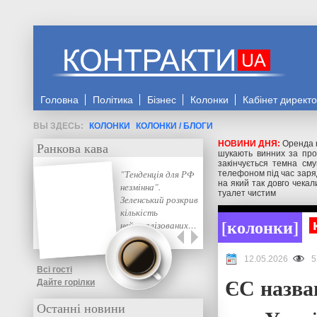
Головна
Політика
Бізнес
Колонки
Кабінет директ
КОЛОНКИ
КОЛОНКИ / БЛОГИ
НОВИНИ ДНЯ:
Оренда 
Ранкова кава
шукають винних за пр
закінчується темна см
"Тенденція для РФ
телефоном під час заря
на який так довго чекал
незмінна".
туалет чистим
Зеленський розкрив
кількість
колонки
нейтралізованих…
12.05.2026
5
Всі гості
ЄС назва
Дайте горілки
Останні новини