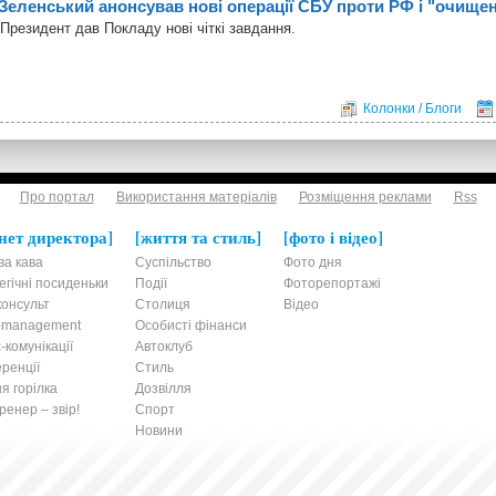
Зеленський анонсував нові операції СБУ проти РФ і "очище
Президент дав Покладу нові чіткі завдання.
Колонки / Блоги
Про портал
Використання матеріалів
Розміщення реклами
Rss
нет директора
життя та стиль
фото і відео
ва кава
Суспільство
Фото дня
егічні посиденьки
Події
Фоторепортажі
онсульт
Столиця
Відео
t-management
Особисті фінанси
-комунікації
Автоклуб
ренції
Стиль
я горілка
Дозвілля
енер – звір!
Спорт
Новини