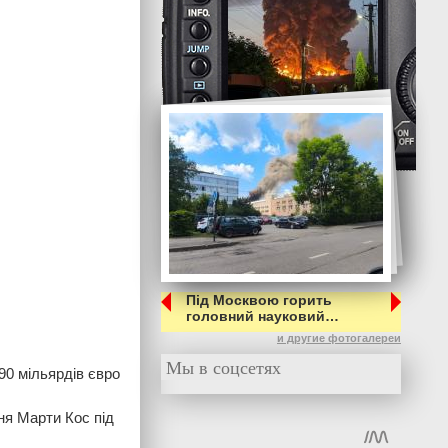
Під Москвою горить
головний науковий…
и другие фотогалереи
Мы в соцсетях
90 мільярдів євро
ня Марти Кос під