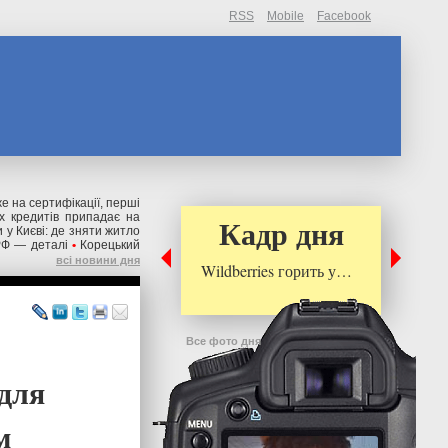
RSS
Mobile
Facebook
же на сертифікації, перші
их кредитів припадає на
Кадр дня
 у Києві: де зняти житло
РФ — деталі
•
Корецький
всі новини дня
Wildberries горить у…
Все фото дня
 для
м