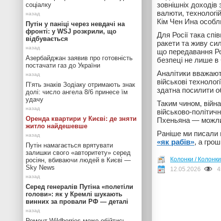
зовнішніх доходів 
соціалку
валюти, технологі
Кім Чен Ина особл
Путін у паніці через невдачі на
фронті: у WSJ розкрили, що
Для Росії така сп
відбувається
ракети та живу сил
що передавання Рос
Азербайджан заявив про готовність
безпеці не лише в Є
постачати газ до України
Аналітики вважают
військові технолог
П’ять знаків Зодіаку отримають знак
здатна посилити о
долі: число ангела 8/6 принесе їм
удачу
Таким чином, війна
військово-політич
Оренда квартири у Києві: де зняти
Пхеньяна — можливі
житло найдешевше
Раніше ми писали 
«як рабів»
, а гро
Путін намагається врятувати
залишки свого «авторитету» серед
Колонки / Колонки
росіян, вбиваючи людей в Києві —
Sky News
12.05.2026
4
Серед генералів Путіна «полетіли
голови»: як у Кремлі шукають
винних за провали РФ — деталі
Ремонт Wildberries може обійтись