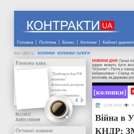
Головна
Політика
Бізнес
Колонки
Кабінет директ
КОЛОНКИ
КОЛОНКИ / БЛОГИ
НОВИНИ ДНЯ:
Гроші по
Ранкова кава
удари можуть бути восе
"єОселю"
•
Путін у паніц
"Тенденція для РФ
найдешевше
•
Серед ге
розповів, як держава рят
незмінна".
Зеленський розкрив
колонки
кількість
нейтралізованих…
12.05.2026
4
Війна в У
Всі гості
Дайте горілки
КНДР: ЗМ
Останні новини