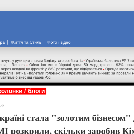
ора
Життя та Стиль
Фото і відео
течуть у руки цим знакам Зодіаку: хто розбагатіє
•
Українська балістика FP-7 в
ни, - Reuters
•
Обсяг іпотеки в Україні досяг 50 млрд гривень: 93% нов
і через невдачі на фронті: у WSJ розкрили, що відбувається
•
Оренда квартири
нералів Путіна «полетіли голови»: як у Кремлі шукають винних за провали 
уватиме бізнес від ударів Росії
колонки / блоги
56
країні стала "золотим бізнесом"
І розкрили, скільки заробив Кі