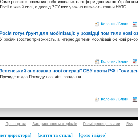
Саме розвиток наземних роботизованих платформ допомагає Україні ком
Росії в живій силі, а досвід ЗСУ вже уважно вивчають країни НАТО.
Колонки / Блоги
Росія готує ґрунт для мобілізації: у розвідці помітили нові о
У росіян зростає тривожність, а інтерес до теми мобілізації б'є нові рекор
Колонки / Блоги
Зеленський анонсував нові операції СБУ проти РФ і "очище
Президент дав Покладу нові чіткі завдання.
Колонки / Блоги
Про портал
Використання матеріалів
Розміщення реклами
Rss
нет директора
життя та стиль
фото і відео