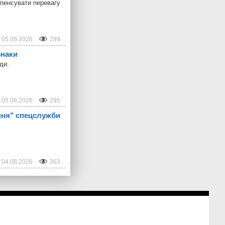
пенсувати перевагу
05.08.2026
299
знаки
ди.
05.08.2026
295
ння" спецслужби
04.08.2026
363