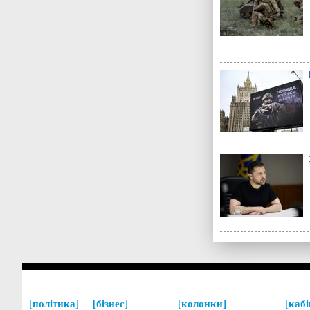
політика
бізнес
колонки
кабі