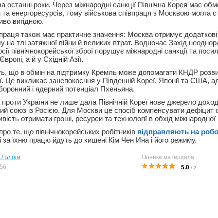
за останні роки. Через міжнародні санкції Північна Корея має об
й та енергоресурсів, тому військова співпраця з Москвою могла 
иво вигідною.
івпраця також має практичне значення: Москва отримує додаткові
у на тлі затяжної війни й великих втрат. Водночас Захід неодно
ії північнокорейської зброї порушує міжнародні санкції та поси
вропі, а й у Східній Азії.
ь, що в обмін на підтримку Кремль може допомагати КНДР розви
ії. Це викликає занепокоєння у Південній Кореї, Японії та США, 
боронний і ядерний потенціал Пхеньяна.
 проти України не лише дала Північній Кореї нове джерело доході
ний союз із Росією. Для Москви це спосіб компенсувати дефіцит 
сть отримати гроші, ресурси та технології в обхід міжнародної і
про те, що північнокорейських робітників
відправляють на робот
ші за їхню працю йдуть до кишені Кім Чен Ина і його режиму.
 / Блоги
Оценка материала:
56
5.0
/
2