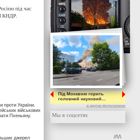
Росією під час
ВП КНДР.
Під Москвою горить
головний науковий…
ни проти України.
и другие фотогалереи
ейських військових
Мы в соцсетях
вати Пхеньяну.
більших джерел