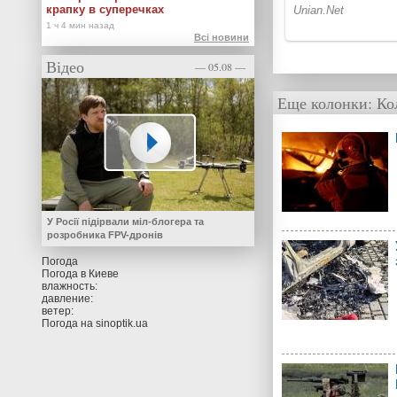
крапку в суперечках
Всі новини
Відео
— 05.08 —
Еще колонки:
Ко
У Росії підірвали міл-блогера та
розробника FPV-дронів
Погода
Погода в
Киеве
влажность:
давление:
ветер:
Погода на
sinoptik.ua