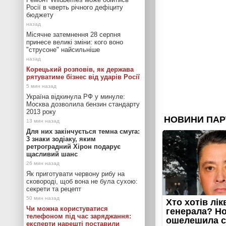
Росії в чверть річного дефіциту
бюджету
Місячне затемнення 28 серпня
принесе великі зміни: кого воно
"струсоне" найсильніше
Корецький розповів, як держава
рятуватиме бізнес від ударів Росії
Україна відкинула РФ у минуле:
Москва дозволила бензин стандарту
2013 року
Для них закінчується темна смуга:
3 знаки зодіаку, яким
ретроградний Хірон подарує
щасливий шанс
Як приготувати червону рибу на
сковороді, щоб вона не була сухою:
секрети та рецепт
Чи можна користуватися
телефоном під час заряджання:
експерти нарешті поставили