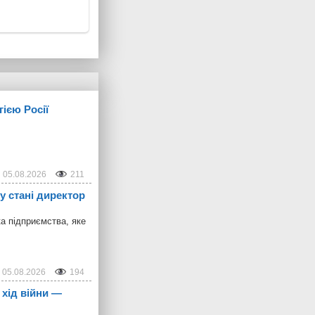
гією Росії
05.08.2026
211
у стані директор
ка підприємства, яке
05.08.2026
194
 хід війни —