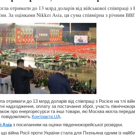
гла отримати до 13 млрд доларів від військової співпраці з 
їни. За оцінками Nikkei Asia, ця сума співмірна з річним В
ла отримати до 13 млрд доларів від співпраці з Росією на тлі вій
ні надходження, оплату за постачання зброї, участь північнокор
також про енергоресурси та інші товари, які Москва могла переда
 повідомляють
Контракти.UA
.
i Asia
з посиланням на оцінки південнокорейської розвідки.
 що війна Росії проти України стала для Пхеньяна одним із най