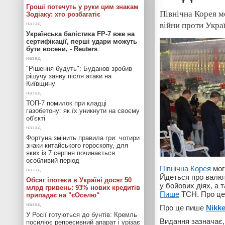
Гроші потечуть у руки цим знакам
Північна Корея мо
Зодіаку: хто розбагатіє
війни проти Укра
Українська балістика FP-7 вже на
сертифікації, перші удари можуть
бути восени, - Reuters
"Рішення будуть": Буданов зробив
рішучу заяву після атаки на
Київщину
ТОП-7 помилок при кладці
газобетону: як їх уникнути на своєму
об'єкті
Фортуна змінить правила гри: чотири
знаки китайського гороскопу, для
яких із 7 серпня починається
особливий період
Північна Корея
мог
Йдеться про валют
Обсяг іпотеки в Україні досяг 50
у бойових діях, а 
млрд гривень: 93% нових кредитів
Пише
ТСН. Про це
припадає на "єОселю"
Про це пише
Nikke
У Росії готуються до бунтів: Кремль
Видання зазначає,
посилює репресивний апарат і урізає