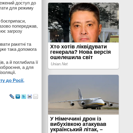
межений доступ до
стати для режиму
 боєприпаси,
разово попереджав,
лює загрозу
вати ракетні та
адже така допомога
в, а й поглибила її
озброєння, а для
золяції.
у до Росії,