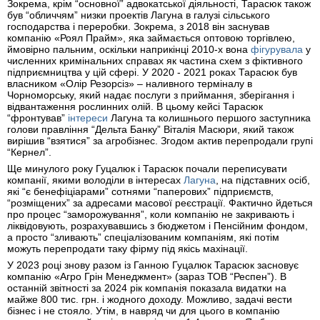
Зокрема, крім “основної” адвокатської діяльності, Тарасюк також
був “обличчям” низки проектів Лагуна в галузі сільського
господарства і переробки. Зокрема, з 2018 він заснував
компанію «Роял Прайм», яка займається оптовою торгівлею,
ймовірно пальним, оскільки наприкінці 2010-х вона
фігурувала
у
численних кримінальних справах як частина схем з фіктивного
підприємництва у цій сфері. У 2020 - 2021 роках Тарасюк був
власником «Олір Резорсіз» – наливного терміналу в
Чорноморську, який надає послуги з приймання, зберігання і
відвантаження рослинних олій. В цьому кейсі Тарасюк
“фронтував”
інтереси
Лагуна та колишнього першого заступника
голови правління “Дельта Банку” Віталія Масюри, який також
вирішив “взятися” за агробізнес. Згодом актив перепродали групі
“Кернел”.
Ще минулого року Гуцалюк і Тарасюк почали переписувати
компанії, якими володіли в інтересах
Лагуна
, на підставних осіб,
які “є бенефіціарами” сотнями “паперових” підприємств,
“розміщених” за адресами масової реєстрації. Фактично йдеться
про процес “заморожування”, коли компанію не закривають і
ліквідовують, розрахувавшись з бюджетом і Пенсійним фондом,
а просто “зливають” спеціалізованим компаніям, які потім
можуть перепродати таку фірму під якісь махінації.
У 2023 році знову разом із Ганною Гуцалюк Тарасюк засновує
компанію «Агро Грін Менеджмент» (зараз ТОВ “Респен”). В
останній звітності за 2024 рік компанія показала видатки на
майже 800 тис. грн. і жодного доходу. Можливо, задачі вести
бізнес і не стояло. Утім, в навряд чи для цього в компанію