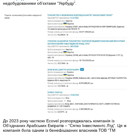
недобудованими обʼєктами “Укрбуду”.
До 2023 року часткою Ecovel розпоряджалась компанія із
Обʼєднаних Арабських Еміратів – “Сятко Інвестментс Лтд”. Ця ж
компанія була одним із бенефіціарних власників ТОВ “ТМ