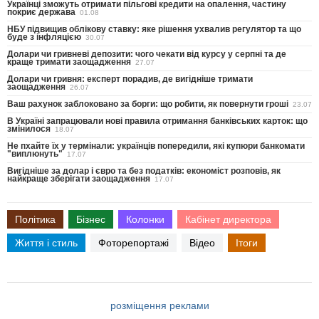
Українці зможуть отримати пільгові кредити на опалення, частину
покриє держава
01.08
НБУ підвищив облікову ставку: яке рішення ухвалив регулятор та що
буде з інфляцією
30.07
Долари чи гривневі депозити: чого чекати від курсу у серпні та де
краще тримати заощадження
27.07
Долари чи гривня: експерт порадив, де вигідніше тримати
заощадження
26.07
Ваш рахунок заблоковано за борги: що робити, як повернути гроші
23.07
В Україні запрацювали нові правила отримання банківських карток: що
змінилося
18.07
Не пхайте їх у термінали: українців попередили, які купюри банкомати
"виплюнуть"
17.07
Вигідніше за долар і євро та без податків: економіст розповів, як
найкраще зберігати заощадження
17.07
Політика
Бізнес
Колонки
Кабінет директора
Життя і стиль
Фоторепортажі
Відео
Ітоги
розміщення реклами