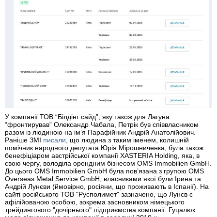
У компанії ТОВ “Білдінг сайд”, яку також для Лагуна
“фронтирував” Олександр Чабала, Петрік був співвласником
разом із людиною на імʼя Парафійник Андрій Анатолійович.
Раніше ЗМІ
писали
, що людина з таким іменем, колишній
помічник народного депутата Юрія Мірошниченка, була також
бенефіціаром австрійської компанії XASTERIA Holding, яка, в
свою чергу, володіла орендним бізнесом OMS Immobilien GmbH.
До цього OMS Immobilien GmbH була пов’язана з групою OMS
Overseas Metal Service GmbH, власниками якої були Ірина та
Андрій Лунєви (ймовірно, росіяни, що проживають в Іспанії). На
сайті російського ТОВ "Русполимет" зазначено, що Лунєв є
афілійованою особою, зокрема засновником німецького
трейдингового "дочірнього" підприємства компанії. Гуцалюк