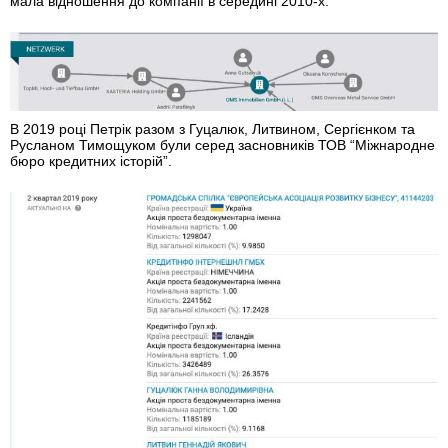
мала відношення до компанії в середині 2010-х.
В 2019 році Петрік разом з Гуцалюк, Литвином, Сергієнком та
Русланом Тимощуком були серед засновників ТОВ “Міжнародне
бюро кредитних історій”.