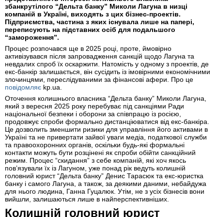
збанкрутілого “Дельта банку” Миколи Лагуна в низці
компаній в Україні, виходять з цих бізнес-проектів.
Підприємства, частина з яких існувала лише на папері,
переписують на підставних осіб для подальшого
“замороження”.
Процес розпочався ще в 2025 році, проте, ймовірно
активізувався після запровадження санкцій щодо Лагуна та
невдалих спроб їх оскаржити. Натомість у одному з проектів, де
екс-банкір залишається, він сусідить із імовірними економічними
злочинцями, переслідуваними за фінансові афери. Про це
повідомляє
kp.ua.
Оточення колишнього власника “Дельта банку” Миколи Лагуна,
який з вересня 2025 року перебуває під санкціями Ради
національної безпеки і оборони за співпрацю із росією,
продовжує спроби формально дистанціюватися від екс-банкіра.
Це дозволить зменшити ризики для управління його активами в
Україні та не привертати зайвої уваги медіа, податкової служби
та правоохоронних органів, оскільки будь-які формальні
контакти можуть бути розцінені як спроби обійти санкційний
режим. Процес “скидання” з себе компаній, які хоч якось
повʼязували їх із Лагуном, уже понад рік ведуть колишній
головний юрист “Дельта банку” Денис Тарасюк та екс-юристка
банку і самого Лагуна, а також, за деякими даними, небайдужа
для нього людина, Ганна Гуцалюк. Утім, не з усіх бізнесів вони
вийшли, залишаються лише в найперспективніших.
Колишній головний юрист