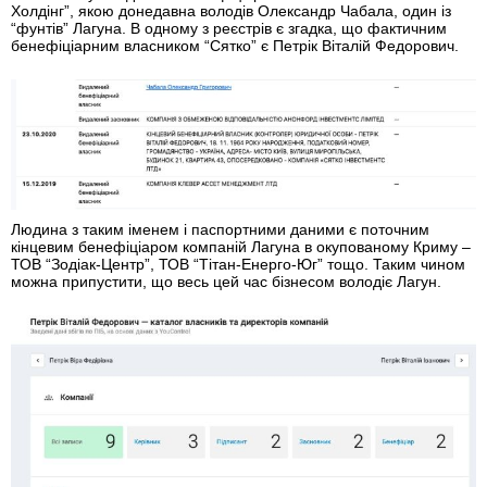
Холдінг”, якою донедавна володів Олександр Чабала, один із
“фунтів” Лагуна. В одному з реєстрів є згадка, що фактичним
бенефіціарним власником “Сятко” є Петрік Віталій Федорович.
Людина з таким іменем і паспортними даними є поточним
кінцевим бенефіціаром компаній Лагуна в окупованому Криму –
ТОВ “Зодіак-Центр”, ТОВ “Тітан-Енерго-Юг” тощо. Таким чином
можна припустити, що весь цей час бізнесом володіє Лагун.