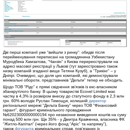
Дві перші компанії уже “вийшли з ринку”: обидві після
перейменування переписані на громадянина Узбекистану
Муродбека Хамзатова, “Чанзін” з Києва перереєстрували на
адресі масової реєстрації у Львові (тут зареєстровано також
низку компаній згаданої вище Тетяни Кузуб), а “Трикінг” – у
Дніпрі. Очевидно, що доля цих компаній, які демонстрували
мінімальні обороти, представників “Дельти” тепер не обходить.
Щодо ТОВ “Рідс” є прямі свідчення звʼязків із екс-власником
збанкрутілого банку. В цьому товаристві Ecovel Limited має
частку в 4,3% із розміром внеску до статутного фонду в 2,3 млн
грн. 60% володіє Руслан Тимощук, колишній
директор
регіональної мережі “Дельта Банку” через ТОВ “Фінансовий
гарант”, фігурант кримінального провадження
№62023000000000194 про незаконне виведення коштів на суму
понад 500 млн грн. Ще 35% - у Дмитра Кравченка, власника ФК
“Житло-Капітал” (через його фонд “Аріс” та напряму”),
також
фігуранта
кримінальних справ, повʼязаних із