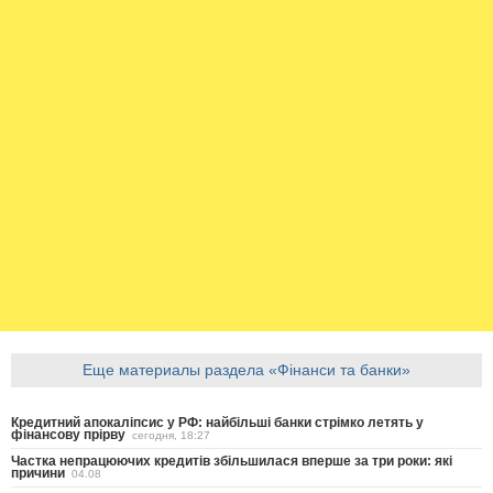
Еще материалы раздела «Фінанси та банки»
Кредитний апокаліпсис у РФ: найбільші банки стрімко летять у
фінансову прірву
сегодня, 18:27
Частка непрацюючих кредитів збільшилася вперше за три роки: які
причини
04.08