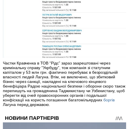
Частки Кравченка в ТОВ “Рідс” зараз заарештовані через
кримінальну справу “Укрбуду”, тож компанія зі статутним
капіталом у 53 млн грн. фактично перебуває в безроздільній
власності людей Лагуна. Втім, не виключено, що збитковий
бізнес через санкції, накладені на ключового кінцевого
бенефіціара Радою національної безпеки і оборони скоро також
перепишуть на громадянина Таджикистану чи Узбекистану, щоб
уберегти від очей правоохоронних органів і подальшої
конфіскації на користь погашення багатомільярдних
боргів
Лагуна перед державою.