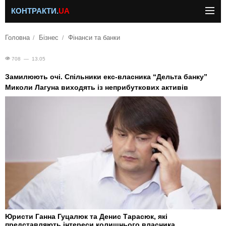
КОНТРАКТИ.
UA
Головна
Бізнес
Фінанси та банки
708 — 13.05
Замилюють очі. Спільники екс-власника “Дельта банку”
Миколи Лагуна виходять із неприбуткових активів
Юристи Ганна Гуцалюк та Денис Тарасюк, які
представляють інтереси колишнього власника