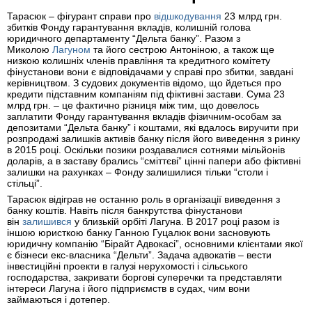
Тарасюк – фігурант справи про
відшкодування
23 млрд грн.
збитків Фонду гарантування вкладів, колишній голова
юридичного департаменту “Дельта банку”. Разом з
Миколою
Лагуном
та його сестрою Антоніною, а також ще
низкою колишніх членів правління та кредитного комітету
фінустанови вони є відповідачами у справі про збитки, завдані
керівництвом. З судових документів відомо, що йдеться про
кредити підставним компаніям під фіктивні застави. Сума 23
млрд грн. – це фактично різниця між тим, що довелось
заплатити Фонду гарантування вкладів фізичним-особам за
депозитами “Дельта банку” і коштами, які вдалось виручити при
розпродажі залишків активів банку після його виведення з ринку
в 2015 році. Оскільки позики роздавалися сотнями мільйонів
доларів, а в заставу брались “сміттєві” цінні папери або фіктивні
залишки на рахунках – Фонду залишилися тільки “столи і
стільці”.
Тарасюк відіграв не останню роль в організації виведення з
банку коштів. Навіть після банкрутства фінустанови
він
залишився
у близькій орбіті Лагуна. В 2017 році разом із
іншою юристкою банку Ганною Гуцалюк вони засновують
юридичну компанію “Бірайт Адвокасі”, основними клієнтами якої
є бізнеси екс-власника “Дельти”. Задача адвокатів – вести
інвестиційні проекти в галузі нерухомості і сільського
господарства, закривати боргові суперечки та представляти
інтереси Лагуна і його підприємств в судах, чим вони
займаються і дотепер.