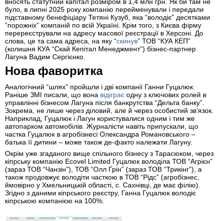
вносять статутний капітал розміром в 1,4 млн грн. Як би там не
було, в липні 2025 року компанію перейменували і передали
підставному бенефіціару Тетяні Кузуб, яка “володіє” десятками
“порожніх” компаній по всій Україні. Крім того, з Києва фірму
перереєстрували на адресу масової реєстрації в Херсоні. До
слова, це та сама адреса, на яку “
скинув
” ТОВ “КУА КЕП”
(колишня КУА “Скай Кепітал Менеджмент”) бізнес-партнер
Лагуна Вадим Сергієнко.
Нова фаворитка
Аналогічний “шлях” пройшли і дві компанії Ганни Гуцалюк.
Раніше ЗМІ писали, що вона
відіграє
одну з ключових ролей в
управлінні бізнесом Лагуна після банкрутства “Дельта банку”.
Зокрема, не лише через діловий, але й через особистий звʼязок.
Наприклад, Гуцалюк і Лагун користувалися одним і тим же
автопарком автомобілів. Журналісти навіть припускали, що
частка Гуцалюк в агробізнесі Олександра Романовського –
батька її дитини – може також де-факто належати Лагуну.
Окрім уже згаданого вище спільного бізнесу з Тарасюком, через
кіпрську компанію Ecovel Limited Гуцалюк володіла ТОВ “Агрієн”
(зараз ТОВ “Чанзін”), ТОВ “Олл Грін” (зараз ТОВ “Трикінг”), а
також продовжує володіти часткою в ТОВ “Рідс” (агробізнес,
ймовірно у Хмельницькій області, с. Сахнівці, де має філію).
Згідно з даними кіпрського реєстру, Ганна Гуцалюк володіє
кіпрською компанією на 100%.