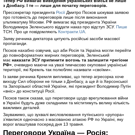
Тепер РФ вимагає виведення українських військ не лише
з Донбасу. І те — лише для початку переговорів.
Прессекретар президента
Росії
Дмитро Пєсков шокував заявою
про готовність до переговорів лише після виконання
ультиматуму Москви. РФ вимагає від президента України
Володимира Зеленського віддати наказ про відступ ЗСУ.
Пише
ТСН. Про це повідомляють
Контракти.UA
.
Заяву речника диктатора цитують російські засоби масової
пропаганди.
Пєсков нахабно озвучив, що аби Росія та Україна могли перейти
до повноформатних мирних переговорів, Зеленський
має
наказати ЗСУ припинити вогонь та залишити «регіони
РФ»
, очевидно маючи на увазі тимчасово окуповані українські
території, які Кремль так полюбляє називати «своїми».
Із заяви речника Кремля випливає, що тепер агресорка хоче
виходу Сил оборони не тільки з Донбасу, а ще й із Херсонської
та Запорізької областей України, які президент Володимир Путін
«вніс» до конституції Росії.
Пєсков також сказав, що переговори щодо врегулювання війни
в Україні будуть дуже складними та міститимуть велику кількість
важливих деталей.
Зауважимо, що зухвалі висловлювання путінського «рупора»
з’явилися одночасно з масованою атакою РФ по Україні, яку
ворог влаштував посеред дня 13 травня.
Переговори Україна — Росія: