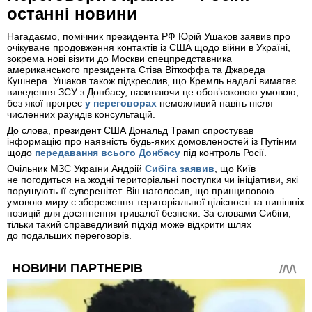
останні новини
Нагадаємо, помічник президента РФ Юрій Ушаков заявив про
очікуване продовження контактів із США щодо війни в Україні,
зокрема нові візити до Москви спецпредставника
американського президента Стіва Віткоффа та Джареда
Кушнера. Ушаков також підкреслив, що Кремль надалі вимагає
виведення ЗСУ з Донбасу, називаючи це обов’язковою умовою,
без якої прогрес
у переговорах
неможливий навіть після
численних раундів консультацій.
До слова, президент США Дональд Трамп спростував
інформацію про наявність будь-яких домовленостей із Путіним
щодо
передавання всього Донбасу
під контроль Росії.
Очільник МЗС України Андрій
Сибіга заявив
, що Київ
не погодиться на жодні територіальні поступки чи ініціативи, які
порушують її суверенітет. Він наголосив, що принциповою
умовою миру є збереження територіальної цілісності та нинішніх
позицій для досягнення тривалої безпеки. За словами Сибіги,
тільки такий справедливий підхід може відкрити шлях
до подальших переговорів.