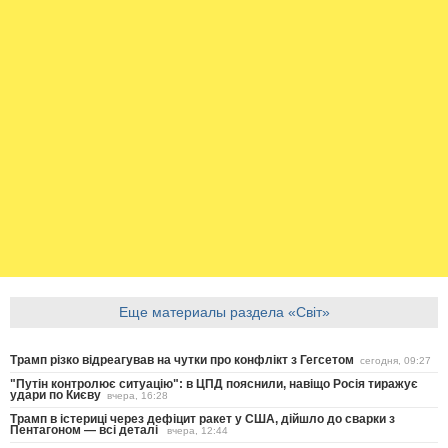
Еще материалы раздела «Світ»
Трамп різко відреагував на чутки про конфлікт з Гегсетом
сегодня, 09:27
"Путін контролює ситуацію": в ЦПД пояснили, навіщо Росія тиражує
удари по Києву
вчера, 16:28
Трамп в істериці через дефіцит ракет у США, дійшло до сварки з
Пентагоном — всі деталі
вчера, 12:44