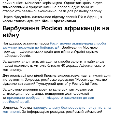
прихильність місцевого керівництва. Однак такі кроки є суто
тимчасовими й приреченими на провал, адже вони не
створюють реальної економічної бази для розвитку регіону.
Через відсутність системного підходу позиції РФ в Африці з
часом ставатимуть усе
більш вразливими
.
Вербування Росією африканців на
війну
Нагадаємо, останнім часом
Росія значно активізувала спроби
залучити іноземців до бойових дій
. Вербування Москвою
громадян африканських країн для війни в Україні стрімко
набирає обертів.
За даними аналітиків, агітація та спроби залучити найманців
наразі охоплюють жителів близько 40 держав Африканського
континенту.
Для реалізації цих цілей Кремль використовує навіть гуманітарні
інструменти. Зокрема, російське відомство "Россотруднічєство"
відкрило так званий "культурний центр" у Республіці Того.
За ширмою вивчення мови та культури там ховаються
антизахідна пропаганда, поширення дезінформації
та
приховане вербування місцевого населення до лав
російської армії
.
Водночас Москва
нарощує власну безпосередню присутність на
континенті
. За інформацією розвідки, російський військовий