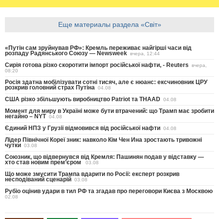
Еще материалы раздела «Світ»
«Путін сам зруйнував РФ»: Кремль переживає найгірші часи від
розпаду Радянського Союзу — Newsweek
вчера, 12:44
Сирія готова різко скоротити імпорт російської нафти, - Reuters
вчера,
08:20
Росія здатна мобілізувати сотні тисяч, але є нюанс: ексчиновник ЦРУ
розкрив головний страх Путіна
04.08
США різко збільшують виробництво Patriot та THAAD
04.08
Момент для миру в Україні може бути втрачений: що Трамп має зробити
негайно – NYT
04.08
Єдиний НПЗ у Грузії відмовився від російської нафти
04.08
Лідер Північної Кореї зник: навколо Кім Чен Ина зростають тривожні
чутки
03.08
Союзник, що відвернувся від Кремля: Пашинян подав у відставку —
хто став новим прем’єром
03.08
Що може змусити Трампа вдарити по Росії: експерт розкрив
несподіваний сценарій
03.08
Рубіо оцінив удари в тил РФ та згадав про переговори Києва з Москвою
02.08