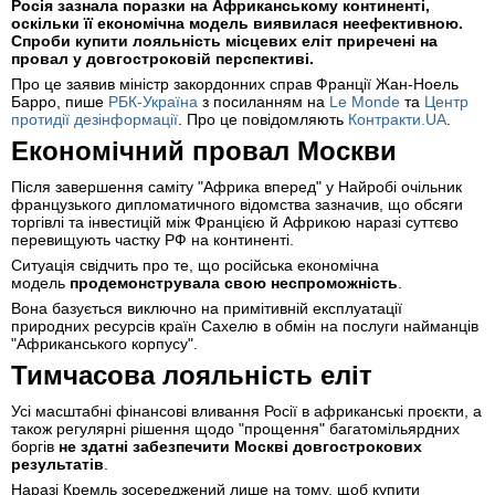
Росія зазнала поразки на Африканському континенті,
оскільки її економічна модель виявилася неефективною.
Спроби купити лояльність місцевих еліт приречені на
провал у довгостроковій перспективі.
Про це заявив міністр закордонних справ Франції Жан-Ноель
Барро, пише
РБК-Україна
з посиланням на
Le Monde
та
Центр
протидії дезінформації
. Про це повідомляють
Контракти.UA
.
Економічний провал Москви
Після завершення саміту "Африка вперед" у Найробі очільник
французького дипломатичного відомства зазначив, що обсяги
торгівлі та інвестицій між Францією й Африкою наразі суттєво
перевищують частку РФ на континенті.
Ситуація свідчить про те, що російська економічна
модель
продемонструвала свою неспроможність
.
Вона базується виключно на примітивній експлуатації
природних ресурсів країн Сахелю в обмін на послуги найманців
"Африканського корпусу".
Тимчасова лояльність еліт
Усі масштабні фінансові вливання Росії в африканські проєкти, а
також регулярні рішення щодо "прощення" багатомільярдних
боргів
не здатні забезпечити Москві довгострокових
результатів
.
Наразі Кремль зосереджений лише на тому, щоб купити