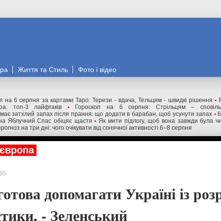
ора
Життя та Стиль
Фото і відео
п на 6 серпня за картами Таро: Терези - вдача, Тельцям - швидкі рішення
•
ра: топ-3 лайфгаків
•
Гороскоп на 6 серпня: Стрільцям – сповіль
має затхлий запах після прання: що додати в барабан, щоб усунути запах
•
6
 на Яблучний Спас обіцяє щастя
•
Як мити підлогу, щоб вона завжди була чи
 прогноз на три дні: чого очікувати від сонячної активності 6–8 серпня
європа
95
готова допомагати Україні із ро
тики, - Зеленський