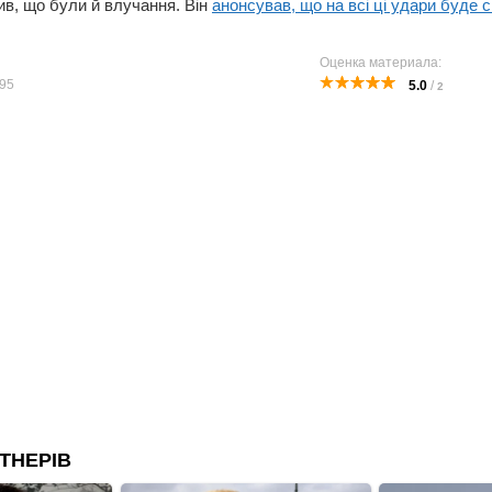
ив, що були й влучання. Він
анонсував, що на всі ці удари буде
Оценка материала:
95
5.0
/
2