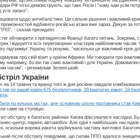
дари РФ чітко демонструють, що таке Росія і "чому нам усім пот
 усіх загроз".
рацювати щодо антибалістики. Це сильне рішення і важливий кро
проможностей відбивати російські атаки вже зараз. Дякую за гот
ПО", - сказав президент.
стиг обговорити з президентом Франції багато питань. Зокрема, 
трек і відкриття всіх переговорних кластерів найближчим часом.
гу підтримує Україну та розуміє, "наскільки це важливий крок для
рмував про свій візит у країни Африки. Ми говорили про важливі
му напрямку, бо він так само важливий і для України. Домовилис
им часом", - резюмував Зеленський.
стріл України
ч на 14 травня та вранці того ж дня росіяни завдали комбіновано
стив по нашій країні 675 безпілотників, 35 крилатих ракет, 18 бал
кети
.
били по кількох містах, але основною ціллю противника став Киї
іли саме на столицю.
таті обстрілу в багатьох районах Києва фіксувалися наслідки. Б
ізнес-центр, паркінг, автомобілі. Але одні з найбільших наслідків
і, оскільки ворожа ракета зруйнувала частину житлової багатоп
кий після обстрілу повідомив, що силам ППО вдалося знищити 