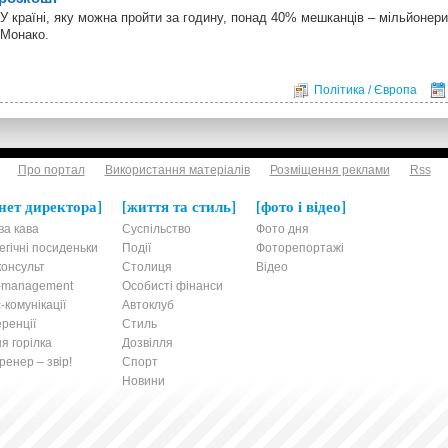
У країні, яку можна пройти за годину, понад 40% мешканців – мільйонер
Монако.
Політика / Європа
Про портал
Використання матеріалів
Розміщення реклами
Rss
нет директора
життя та стиль
фото і відео
ва кава
Суспільство
Фото дня
егічні посиденьки
Події
Фоторепортажі
онсульт
Столиця
Відео
t-management
Особисті фінанси
-комунікації
Автоклуб
ренції
Стиль
я горілка
Дозвілля
енер – звір!
Спорт
Новини