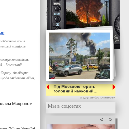
 обʼєднана армія
менше 3 мільйонів, -
тестує готовність
ї, - Зеленський
Європу, він відкриє
ще до закінчення війни,
Під Москвою горить
головний науковий…
и другие фотогалереи
нюелем Макроном
Мы в соцсетях
<
>
ак РФ по Україні.