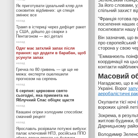
За його словами, у
Як приготувати ідеальний кляр для
спільний захист від
соковитих відбивних: ця спеція
змінює все
"Франція готова п
посилення наших с
Трамп в істериці через дефіцит ракет
посилювати нашу П
у США, дійшло до сварки з
Пентагоном — всі деталі
Він зазначив, що в
про європейський 
сторона у свою чер
Одяг має затхлий запах після
прання: що додати в барабан, щоб
"Емманюель поінфо
усунути запах
координації на цьо
контакти найближч
Гречка по 80 гривень — це ще не
межа: експерти ошелешили
Масовий об
прогнозом на серпень
Нагадаємо, що в ні
Україні. Ворог
запу
6 серпня: церковне свято
аеробалістичні ра
сьогодні, яка прикмета на
Яблучний Спас обіцяє щастя
Окупанти тієї ночі
ворожих цілей лет
Квашені огірки холодним способом:
Зокрема, в резуль
смачний рецепт
житлові будинки, б
Дарницькому район
Ярославль розірвали потужні вибухи:
палає ключовий НПЗ, російська ППО
Володимир Зеленсь
збила дрони просто на будинки