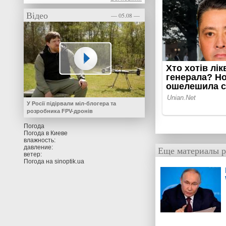
Відео
— 05.08 —
У Росії підірвали міл-блогера та
розробника FPV-дронів
Погода
Погода в
Киеве
влажность:
давление:
Еще материалы р
ветер:
Погода на
sinoptik.ua