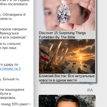
рібно посилювати
к. Обговорили й
овність
сторони говорили
Discover 15 Surprising Things
 Французька
 всіх українців".
Forbidden By The Bible
сть спільної
я про наші
го удару по
істичних та 3
Ближний Восток: Все актуальные
в
. Більшість
новости в одном месте
ули пошкоджені
 були в
оверхівки.
понад 93% ракет і