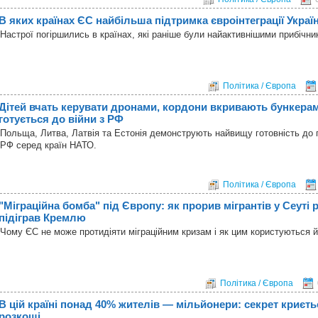
В яких країнах ЄС найбільша підтримка євроінтеграції Украї
Настрої погіршились в країнах, які раніше були найактивнішими прибічни
Політика / Європа
Дітей вчать керувати дронами, кордони вкривають бункера
готується до війни з РФ
Польща, Литва, Латвія та Естонія демонструють найвищу готовність до п
РФ серед країн НАТО.
Політика / Європа
"Міграційна бомба" під Європу: як прорив мігрантів у Сеуті 
підіграв Кремлю
Чому ЄС не може протидіяти міграційним кризам і як цим користуються 
Політика / Європа
В цій країні понад 40% жителів — мільйонери: секрет криєть
розкоші