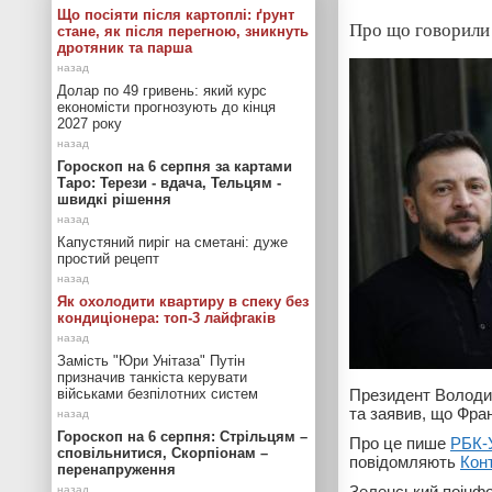
Що посіяти після картоплі: ґрунт
Про що говорили
стане, як після перегною, зникнуть
дротяник та парша
Долар по 49 гривень: який курс
економісти прогнозують до кінця
2027 року
Гороскоп на 6 серпня за картами
Таро: Терези - вдача, Тельцям -
швидкі рішення
Капустяний пиріг на сметані: дуже
простий рецепт
Як охолодити квартиру в спеку без
кондиціонера: топ-3 лайфгаків
Замість "Юри Унітаза" Путін
призначив танкіста керувати
військами безпілотних систем
Президент Володи
та заявив, що Фран
Гороскоп на 6 серпня: Стрільцям –
Про це пише
РБК-
сповільнитися, Скорпіонам –
повідомляють
Кон
перенапруження
Зеленський поінфо