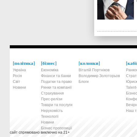
політика
бізнес
колонки
кабі
Україна
Економіка
Віталій Портніков
Ранко
Росія
Фінанси та банки
Володимир Золоторьов
Страт
Світ
Податки та право
Блоги
Юриск
Новини
Ринки та компанії
Talen
Страхування
Бізнес
Прес-релізи
Конфе
Товари та послуги
Вечірн
Нерухомість
Наш тр
Технології
Новини
Бізнес пропозиції
сайт спрямовано виключно на 21+