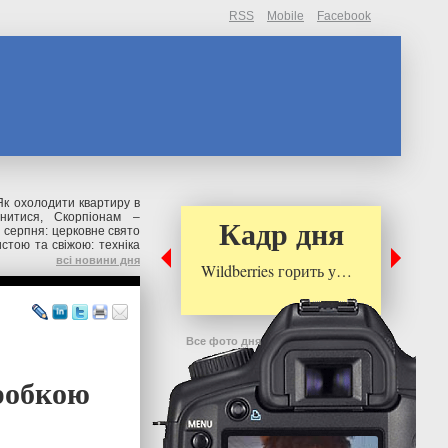
RSS
Mobile
Facebook
Як охолодити квартиру в
нитися, Скорпіонам –
Кадр дня
 серпня: церковне свято
стою та свіжою: техніка
всі новини дня
Wildberries горить у…
Все фото дня
зробкою