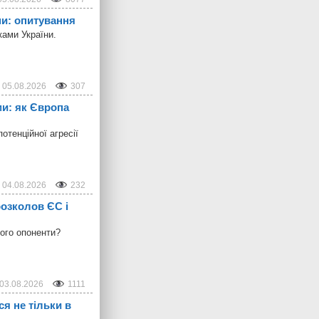
ни: опитування
ками України.
05.08.2026
307
ми: як Європа
отенційної агресії
04.08.2026
232
розколов ЄС і
його опоненти?
03.08.2026
1111
ся не тільки в