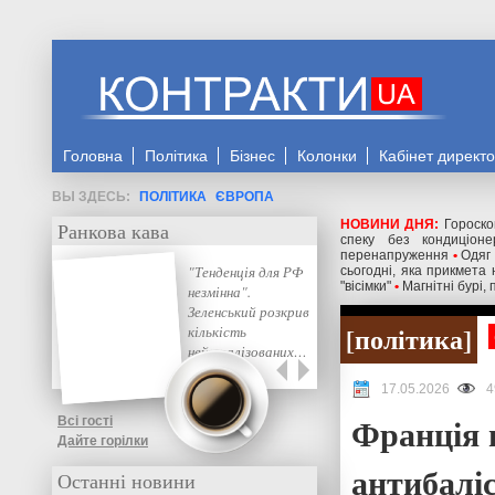
Головна
Політика
Бізнес
Колонки
Кабінет директ
ПОЛІТИКА
ЄВРОПА
НОВИНИ ДНЯ:
Гороско
Ранкова кава
спеку без кондиціоне
перенапруження
•
Одяг 
"Тенденція для РФ
сьогодні, яка прикмета
"вісімки"
•
Магнітні бурі,
незмінна".
Зеленський розкрив
політика
кількість
нейтралізованих…
17.05.2026
4
Франція 
Всі гості
Дайте горілки
антибаліс
Останні новини