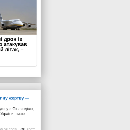
упну жертву —
рдону з Фінляндією,
 України, пише
05.08.2026
8077