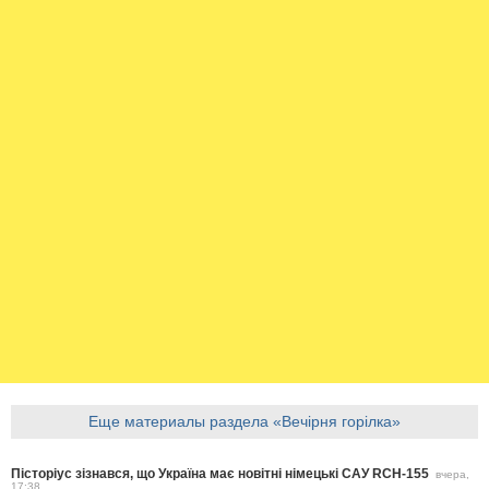
Еще материалы раздела «Вечірня горілка»
Пісторіус зізнався, що Україна має новітні німецькі САУ RCH-155
вчера,
17:38