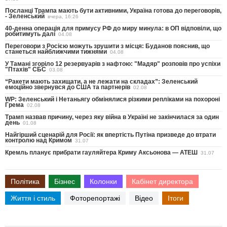
Посланці Трампа мають бути активними, Україна готова до переговорів,
- Зеленський
вчера, 16:26
40-денна операція для примусу РФ до миру минула: в ОП відповіли, що
робитимуть далі
04.08
Переговори з Росією можуть зрушити з місця: Буданов пояснив, що
станеться найближчими тижнями
04.08
У Тамані згоріло 12 резервуарів з нафтою: "Мадяр" розповів про успіхи
"Птахів" СБС
03.08
“Ракети мають захищати, а не лежати на складах”: Зеленський
емоційно звернувся до США та партнерів
02.08
WP: Зеленський і Нетаньягу обмінялися різкими репліками на похороні
Грема
02.08
Трамп назвав причину, через яку війна в Україні не закінчилася за один
день
01.08
Найгірший сценарій для Росії: як впертість Путіна призведе до втрати
контролю над Кримом
31.07
Кремль планує прибрати гауляйтера Криму Аксьонова — АТЕШ
31.07
Політика
Бізнес
Колонки
Кабінет директора
Життя і стиль
Фоторепортажі
Відео
Ітоги