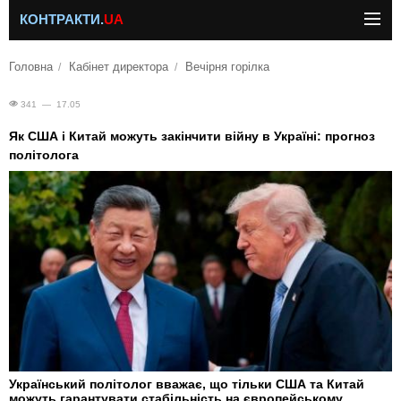
КОНТРАКТИ.
UA
Головна
Кабінет директора
Вечірня горілка
341 — 17.05
Як США і Китай можуть закінчити війну в Україні: прогноз
політолога
Український політолог вважає, що тільки США та Китай
можуть гарантувати стабільність на європейському