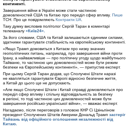
континенті.
Завершення війни в Україні може стати частиною
домовленостей США та Китаю про переділ сфер впливу.
Пише
ТСН. Про це повідомляють
Контракти.UA
.
Таку думку висловив політолог Сергій Таран в коментарі
телеканалу
«Київ24».
За його словами, США та Китай залишаються єдиними силами,
здатними гарантувати стабільність на європейському континенті.
«Якщо Трамп домовиться з Китаєм про низку значних
геополітичних питань, наприклад, про завершення війни проти
Ірану, а найважливіше — про політичну угоду щодо майбутнього
Тайваню, то частиною цих домовленостей може бути режим
безпеки на Європейському континенті», — припустив експерт.
При цьому Сергій Таран додав, що Сполучені Штати наразі
не квапляться гарантувати Європі відносно безпечне життя,
а Китай до цього ще не допускають.
«Але якщо Сполучені Штати і Китай справді домовляються про
переділ сфер впливу і спільну відповідальність за безпеку
в регіоні, то тоді частиною цих домовленостей може бути
завершення російсько-української війни», — вважає експерт.
Нагадаємо, після переговорів з головою КНР Сі Цзіньпіном
президент Сполучених Штатів Америки Дональд Трамп
застеріг
Тайвань від офіційного оголошення незалежності від
Китаю.