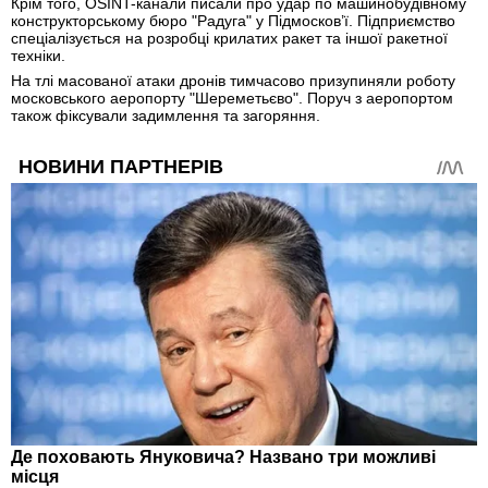
Крім того, OSINT-канали писали про удар по машинобудівному
конструкторському бюро "Радуга" у Підмосков’ї. Підприємство
спеціалізується на розробці крилатих ракет та іншої ракетної
техніки.
На тлі масованої атаки дронів тимчасово призупиняли роботу
московського аеропорту "Шереметьєво". Поруч з аеропортом
також фіксували задимлення та загоряння.