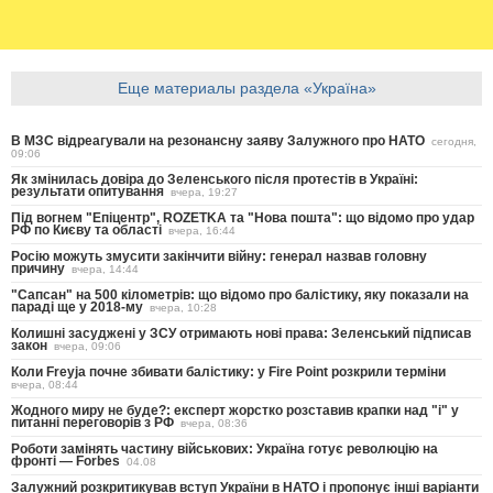
Еще материалы раздела «Україна»
В МЗС відреагували на резонансну заяву Залужного про НАТО
сегодня,
09:06
Як змінилась довіра до Зеленського після протестів в Україні:
результати опитування
вчера, 19:27
Під вогнем "Епіцентр", ROZETKA та "Нова пошта": що відомо про удар
РФ по Києву та області
вчера, 16:44
Росію можуть змусити закінчити війну: генерал назвав головну
причину
вчера, 14:44
"Сапсан" на 500 кілометрів: що відомо про балістику, яку показали на
параді ще у 2018-му
вчера, 10:28
Колишні засуджені у ЗСУ отримають нові права: Зеленський підписав
закон
вчера, 09:06
Коли Freyja почне збивати балістику: у Fire Point розкрили терміни
вчера, 08:44
Жодного миру не буде?: експерт жорстко розставив крапки над "і" у
питанні переговорів з РФ
вчера, 08:36
Роботи замінять частину військових: Україна готує революцію на
фронті — Forbes
04.08
Залужний розкритикував вступ України в НАТО і пропонує інші варіанти