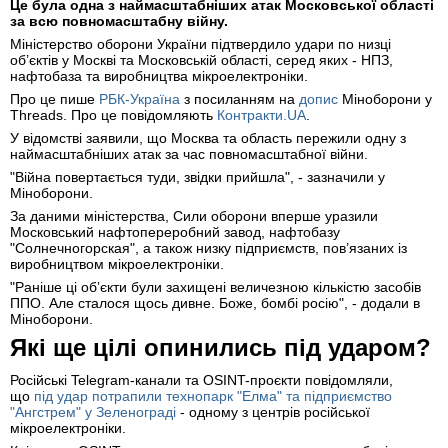
Це була одна з наймасштабніших атак Московської області
за всю повномасштабну війну.
Міністерство оборони України підтвердило удари по низці
об’єктів у Москві та Московській області, серед яких - НПЗ,
нафтобаза та виробництва мікроелектроніки.
Про це пише
РБК-Україна
з посиланням на
допис
Міноборони у
Threads. Про це повідомляють
Контракти.UA
.
У відомстві заявили, що Москва та область пережили одну з
наймасштабніших атак за час повномасштабної війни.
"Війна повертається туди, звідки прийшла", - зазначили у
Міноборони.
За даними міністерства, Сили оборони вперше уразили
Московський нафтопереробний завод, нафтобазу
"Солнечногорская", а також низку підприємств, пов’язаних із
виробництвом мікроелектроніки.
"Раніше ці обʼєкти були захищені величезною кількістю засобів
ППО. Але сталося щось дивне. Боже, бомбі росію", - додали в
Міноборони.
Які ще цілі опинились під ударом?
Російські Telegram-канали та OSINT-проєкти повідомляли,
що
під удар потрапили технопарк "Елма" та підприємство
"Ангстрем" у Зеленограді
- одному з центрів російської
мікроелектроніки.