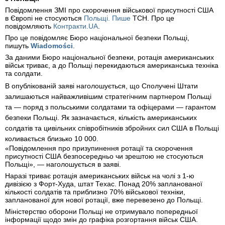
Повідомлення ЗМІ про скорочення військової присутності США
в Європі не стосуються
Польщі.
Пише
ТСН. Про це
повідомляють
Контракти.UA
.
Про це повідомляє Бюро національної безпеки Польщі,
пишуть
Wiadomości
.
За даними Бюро національної безпеки, ротація американських
військ триває, а до Польщі перекидаються американська техніка
та солдати.
В опублікованій заяві наголошується, що Сполучені Штати
залишаються найважливішим стратегічним партнером Польщі
та — поряд з польськими солдатами та офіцерами — гарантом
безпеки Польщі. Як зазначається, кількість американських
солдатів та цивільних співробітників збройних сил США в Польщі
коливається близько 10 000.
«Повідомлення про призупинення ротації та скорочення
присутності США безпосередньо чи зрештою не стосуються
Польщі», — наголошується в заяві.
Наразі триває ротація американських військ на чолі з 1-ю
дивізією з Форт-Худа, штат Техас. Понад 20% запланованої
кількості солдатів та приблизно 70% військової техніки,
запланованої для нової ротації, вже перевезено до Польщі.
Міністерство оборони Польщі не отримувало попередньої
інформації щодо змін до графіка розгортання військ США.