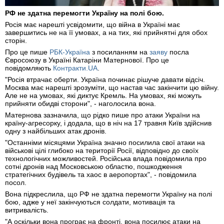
РФ не здатна перемогти Україну на полі бою.
Росія має нарешті усвідомити, що війна в Україні має
завершитись не на її умовах, а на тих, які прийнятні для обох
сторін.
Про це пише
РБК-Україна
з посиланням на
заяву
посла
Євросоюзу в Україні Катаріни Матернової. Про це
повідомляють
Контракти.UA
.
"Росія втрачає оберти. Україна починає рішуче давати відсіч.
Москва має нарешті зрозуміти, що настав час закінчити цю війну.
Але не на умовах, які диктує Кремль. На умовах, які можуть
прийняти обидві сторони", - наголосила вона.
Матернова зазначила, що рідко пише про атаки України на
країну-агресорку, і додала, що в ніч на 17 травня Київ здійснив
одну з найбільших атак дронів.
"Останніми місяцями Україна значно посилила свої атаки на
військові цілі глибоко на території Росії, відповідно до своїх
технологічних можливостей. Російська влада повідомила про
сотні дронів над Московською областю, пошкодження
стратегічних будівель та хаос в аеропортах", - повідомила
посол.
Вона підкреслила, що РФ не здатна перемогти Україну на полі
бою, адже у неї закінчуються солдати, мотивація та
витривалість.
"А оскільки вона програє на фронті, вона посилює атаки на