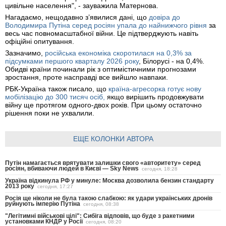
цивільне населення", - зауважила Матернова.
Нагадаємо, нещодавно з’явилися дані, що
довіра до
Володимира Путіна серед росіян упала до найнижчого рівня
за
весь час повномасштабної війни. Це підтверджують навіть
офіційні опитування.
Зазначимо,
російська економіка скоротилася на 0,3% за
підсумками першого кварталу 2026 року
, Білорусі - на 0,4%.
Обидві країни починали рік з оптимістичними прогнозами
зростання, проте насправді все вийшло навпаки.
РБК-Україна також писало, що
країна-агресорка готує нову
мобілізацію до 300 тисяч осіб,
якщо вирішить продовжувати
війну ще протягом одного-двох років. При цьому остаточно
рішення поки не ухвалили.
ЕЩЕ КОЛОНКИ АВТОРА
Путін намагається врятувати залишки свого «авторитету» серед
росіян, вбиваючи людей в Києві — Sky News
сегодня, 18:28
Україна відкинула РФ у минуле: Москва дозволила бензин стандарту
2013 року
сегодня, 17:27
Росія ще ніколи не була такою слабкою: як удари українських дронів
руйнують імперію Путіна
сегодня, 08:38
"Легітимні військові цілі": Сибіга відповів, що буде з ракетними
установками КНДР у Росії
сегодня, 08:20