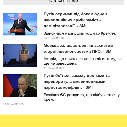
Статьи по теме
Путін отримав під боком одну з
найсильніших армій замість
демілітаризації, - ЗМІ
Здійснився найгірший кошмар Кремля.
24.06 —
399
Москва залишається під захистом
старої ядерної системи ПРО, - ЗМІ
Історія, що почалася десятиліття тому, все
ще не завершена.
11.06 —
804
Путін боїться замаху дронами та
перевороту, а між силовиками
наростає конфлікт, - ЗМІ
Розвідка ЄС розкрила, що відбувається у
Кремлі.
04.05 —
385