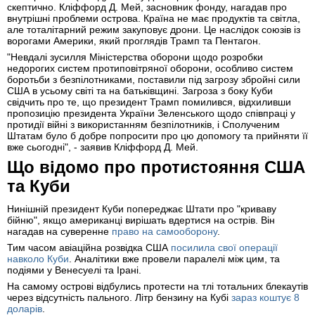
скептично. Кліффорд Д. Мей, засновник фонду, нагадав про
внутрішні проблеми острова. Країна не має продуктів та світла,
але тоталітарний режим закуповує дрони. Це наслідок союзів із
ворогами Америки, який проглядів Трамп та Пентагон.
"Невдалі зусилля Міністерства оборони щодо розробки
недорогих систем протиповітряної оборони, особливо систем
боротьби з безпілотниками, поставили під загрозу збройні сили
США в усьому світі та на батьківщині. Загроза з боку Куби
свідчить про те, що президент Трамп помилився, відхиливши
пропозицію президента України Зеленського щодо співпраці у
протидії війні з використанням безпілотників, і Сполученим
Штатам було б добре попросити про цю допомогу та прийняти її
вже сьогодні", - заявив Кліффорд Д. Мей.
Що відомо про протистояння США
та Куби
Нинішній президент Куби попереджає Штати про "криваву
бійню", якщо американці вирішать вдертися на острів. Він
нагадав на суверенне
право на самооборону
.
Тим часом авіаційна розвідка США
посилила свої операції
навколо Куби
. Аналітики вже провели паралелі між цим, та
подіями у Венесуелі та Ірані.
На самому острові відбулись протести на тлі тотальних блекаутів
через відсутність пального. Літр бензину на Кубі
зараз коштує 8
доларів
.