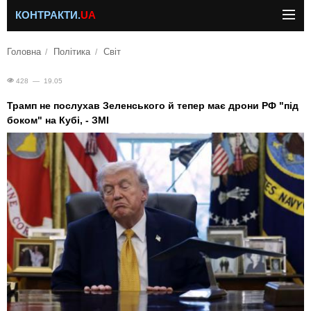
КОНТРАКТИ.
UA
Головна
Політика
Світ
428 — 19.05
Трамп не послухав Зеленського й тепер має дрони РФ "під
боком" на Кубі, - ЗМІ