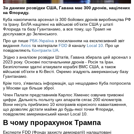
За даними розвідки США, Гавана має 300 дронів, націлених
на Флориду.
Куба накопичила арсенал із 300 бойових дронів виробництва РФ
та Ірану. БпЛА націлені на військові об’єкти США у штаті
Флорида та базу Гуантанамо, а все тому, що Трамп не
дослухався до Зеленського.
Про це пише
РБК-Україна
з посиланням на ексклюзивний звіт
видання
Axios
та матеріали
FDD
й каналу
Local 10
. Про це
повідомляють
Контракти.UA
.
Згідно з аналізом розвідки Штатів, Гавана збирала цей арсенал з
2023 року. Основні постачальники дронів - Росія та Іран.
Безпілотники здатні атакувати кораблі ВМС США, а також
військові об’єкти в Кі-Весті. Окремо згадують американську базу
Гуантанамо.
Крім того, з'явилась інформація, що нещодавно Куба попросила
у Москви ще більше зброї.
Член Палати представників Карлос Хіменес озвучив тривожні
цифри. Дальність польоту цих апаратів сягає 200 кілометрів.
Вони несуть приблизно 10 кілограмів корисного навантаження,
що дозволяє дістати майже до будь-якої точки Флориди,
повідомляє американський канал Local 10.
В чому прорахунок Трампа
Експерти FDD (Фонду захисту демократії) налаштовані