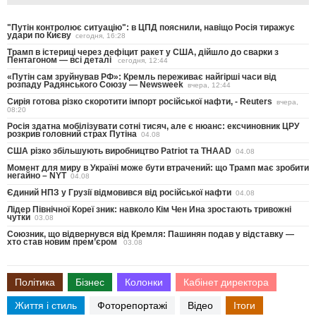
"Путін контролює ситуацію": в ЦПД пояснили, навіщо Росія тиражує
удари по Києву
сегодня, 16:28
Трамп в істериці через дефіцит ракет у США, дійшло до сварки з
Пентагоном — всі деталі
сегодня, 12:44
«Путін сам зруйнував РФ»: Кремль переживає найгірші часи від
розпаду Радянського Союзу — Newsweek
вчера, 12:44
Сирія готова різко скоротити імпорт російської нафти, - Reuters
вчера,
08:20
Росія здатна мобілізувати сотні тисяч, але є нюанс: ексчиновник ЦРУ
розкрив головний страх Путіна
04.08
США різко збільшують виробництво Patriot та THAAD
04.08
Момент для миру в Україні може бути втрачений: що Трамп має зробити
негайно – NYT
04.08
Єдиний НПЗ у Грузії відмовився від російської нафти
04.08
Лідер Північної Кореї зник: навколо Кім Чен Ина зростають тривожні
чутки
03.08
Союзник, що відвернувся від Кремля: Пашинян подав у відставку —
хто став новим прем’єром
03.08
Політика
Бізнес
Колонки
Кабінет директора
Життя і стиль
Фоторепортажі
Відео
Ітоги