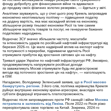
фонду добробуту для фінансування війни та вдавалася
до продажу своїх фізичних золотих резервів», — йдеться у звіті.
Аналітики зауважують, що у січні цього року Кремль запровадив
економічно неоптимальну політику — підвищення податку
на додану вартість, яка має каскадний вплив на економіку,
збільшуючи розмір тіньової економіки Росії та тим самим
збільшуючи вартість товарів та послуг, не генеруючи бажаних
податкових надходжень.
Водночас ЗСУ значно збільшили частоту, масштаби
та інтенсивність ударів по російській нафтовій інфраструктурі від
березня 2026-го. Це мало надмірний вплив на експорт нафти
та потужності з переробки, підриваючи здатність Росії
отримувати прибуток від зростання світових цін на нафту.
Тривалі удари України по нафтовій інфраструктурі РФ, ймовірно,
продовжуватимуть напружувати російські доходи
та заважатимуть Москві отримувати будь-які довгострокові
вигоди від поточного зростання цін на нафту», — наголошують
в ISW.
Нагадаємо, Володимир Зеленський заявив, що
в Росії масово
банкрутують регіони.
З його слів, політика керівництва Кремля
руйнує внутрішню економіку країни-агресорки, внаслідок чого
суб’єкти федерації втрачають платоспроможність.
Водночас після запроваджених проти РФ санкцій і війни
Москва
потрапила в залежність від Пекіна.
Після 2022-го Росія різко
переорієнтувала свою торгівлю на Китай. Зокрема, 2024-го