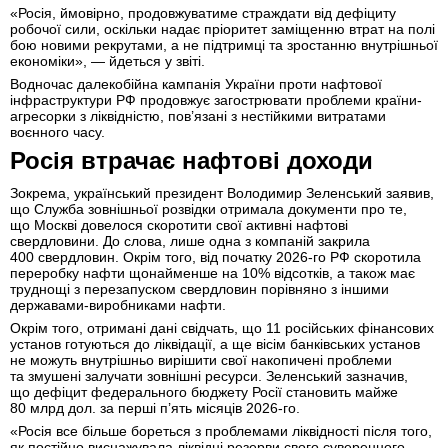
«Росія, ймовірно, продовжуватиме страждати від дефіциту
робочої сили, оскільки надає пріоритет заміщенню втрат на полі
бою новими рекрутами, а не підтримці та зростанню внутрішньої
економіки», — йдеться у звіті.
Водночас далекобійна кампанія України проти нафтової
інфраструктури РФ продовжує загострювати проблеми країни-
агресорки з ліквідністю, пов’язані з нестійкими витратами
воєнного часу.
Росія втрачає нафтові доходи
Зокрема, український президент Володимир Зеленський заявив,
що Служба зовнішньої розвідки отримала документи про те,
що Москві довелося скоротити свої активні нафтові
свердловини. До слова, лише одна з компаній закрила
400 свердловин. Окрім того, від початку 2026-го РФ скоротила
переробку нафти щонайменше на 10% відсотків, а також має
труднощі з перезапуском свердловин порівняно з іншими
державами-виробниками нафти.
Окрім того, отримані дані свідчать, що 11 російських фінансових
установ готуються до ліквідації, а ще вісім банківських установ
не можуть внутрішньо вирішити свої накопичені проблеми
та змушені залучати зовнішні ресурси. Зеленський зазначив,
що дефіцит федерального бюджету Росії становить майже
80 млрд дол. за перші п’ять місяців 2026-го.
«Росія все більше бореться з проблемами ліквідності після того,
як постійно виснажувала ліквідні резерви свого суверенного