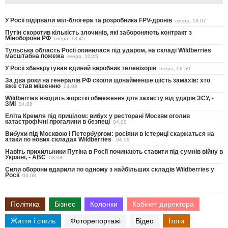
У Росії підірвали міл-блогера та розробника FPV-дронів
вчера, 18:07
Путін скоротив кількість злочинів, які забороняють контракт з
Міноборони РФ
вчера, 13:45
Тульська область Росії опинилася під ударом, на складі Wildberries
масштабна пожежа
вчера, 10:45
У Росії збанкрутував єдиний виробник телевізорів
вчера, 08:50
За два роки на генералів РФ скоїли щонайменше шість замахів: хто
вже став мішенню
04.08
Wildberries вводить жорсткі обмеження для захисту від ударів ЗСУ, -
ЗМІ
04.08
Еліта Кремля під прицілом: вибух у ресторані Москви оголив
катастрофічні прогалини в безпеці
04.08
Вибухи під Москвою і Петербургом: росіяни в істериці скаржаться на
атаки по нових складах Wildberries
04.08
Навіть прихильники Путіна в Росії починають ставити під сумнів війну в
Україні, - ABC
03.08
Сили оборони вдарили по одному з найбільших складів Wildberries у
Росії
03.08
Політика
Бізнес
Колонки
Кабінет директора
Життя і стиль
Фоторепортажі
Відео
Ітоги