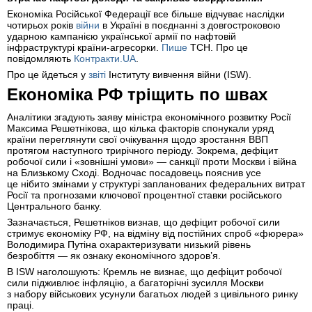
Економіка Російської Федерації все більше відчуває наслідки
чотирьох років
війни
в Україні в поєднанні з довгостроковою
ударною кампанією української армії по нафтовій
інфраструктурі країни-агресорки.
Пише
ТСН. Про це
повідомляють
Контракти.UA
.
Про це йдеться у
звіті
Інституту вивчення війни (ISW).
Економіка РФ тріщить по швах
Аналітики згадують заяву міністра економічного розвитку Росії
Максима Решетнікова, що кілька факторів спонукали уряд
країни переглянути свої очікування щодо зростання ВВП
протягом наступного трирічного періоду. Зокрема, дефіцит
робочої сили і «зовнішні умови» — санкції проти Москви і війна
на Близькому Сході. Водночас посадовець пояснив усе
це нібито змінами у структурі запланованих федеральних витрат
Росії та прогнозами ключової процентної ставки російського
Центрального банку.
Зазначається, Решетніков визнав, що дефіцит робочої сили
стримує економіку РФ, на відміну від постійних спроб «фюрера»
Володимира Путіна охарактеризувати низький рівень
безробіття — як ознаку економічного здоров’я.
В ISW наголошують: Кремль не визнає, що дефіцит робочої
сили підживлює інфляцію, а багаторічні зусилля Москви
з набору військових усунули багатьох людей з цивільного ринку
праці.