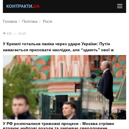
КОНТРАКТИ.
UA
Головна
Політика
Росія
435 — 19.05
У Кремлі тотальна паніка через удари України: Путін
намагається приховати наслідки, але “здають” свої ж
У РФ розпочалися тривожні процеси - Москва стрімко
втрачає нафтові доходи та закриває свердловини.