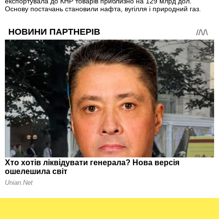
експортувала до КНР товарів приблизно на 129 млрд дол.
Основу постачань становили нафта, вугілля і природний газ.