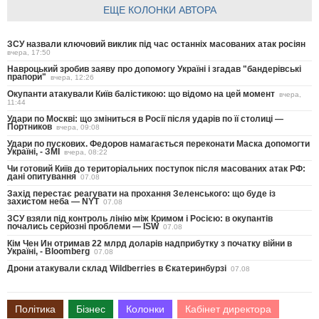
ЕЩЕ КОЛОНКИ АВТОРА
ЗСУ назвали ключовий виклик під час останніх масованих атак росіян
вчера, 17:50
Навроцький зробив заяву про допомогу Україні і згадав "бандерівські
прапори"
вчера, 12:26
Окупанти атакували Київ балістикою: що відомо на цей момент
вчера,
11:44
Удари по Москві: що зміниться в Росії після ударів по її столиці —
Портников
вчера, 09:08
Удари по пускових. Федоров намагається переконати Маска допомогти
Україні, - ЗМІ
вчера, 08:22
Чи готовий Київ до територіальних поступок після масованих атак РФ:
дані опитування
07.08
Захід перестає реагувати на прохання Зеленського: що буде із
захистом неба — NYT
07.08
ЗСУ взяли під контроль лінію між Кримом і Росією: в окупантів
почались серйозні проблеми — ISW
07.08
Кім Чен Ин отримав 22 млрд доларів надприбутку з початку війни в
Україні, - Bloomberg
07.08
Дрони атакували склад Wildberries в Єкатеринбурзі
07.08
Політика
Бізнес
Колонки
Кабінет директора