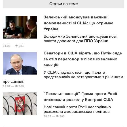
Статьи по теме
Зеленський анонсував важливі
домовленості зі США: що отримає
Україна
Володимир Зеленський анонсував нові
пакети допомоги для ППО України.
04.08 —
381
Сенатори в США вірять, що Путін сяде
за стіл переговорів після схвалених
санкцій
У США сподіваються, що Палата
представників не затягуватиме з рішенням
про санкції.
29.07 —
260
"Пекельні санкції" Грема проти Росії
викликали розкол у Конгресі США
Нові санкції проти Росії несподівано
розкололи американських політиків.
28.07 —
260