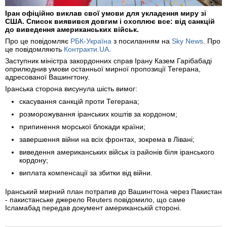
Іран офіційно виклав свої умови для укладення миру зі
США. Список виявився довгим і охоплює все: від санкцій
до виведення американських військ.
Про це повідомляє
РБК-Україна
з посиланням на
Sky News
. Про
це повідомляють
Контракти.UA
.
Заступник міністра закордонних справ Ірану Казем Гарібабаді
оприлюднив умови останньої мирної пропозиції Тегерана,
адресованої Вашингтону.
Іранська сторона висунула шість вимог:
скасування санкцій проти Тегерана;
розморожування іранських коштів за кордоном;
припинення морської блокади країни;
завершення війни на всіх фронтах, зокрема в Лівані;
виведення американських військ із районів біля іранського
кордону;
виплата компенсації за збитки від війни.
Іранський мирний план потрапив до Вашингтона через Пакистан
- пакистанське джерело Reuters повідомило, що саме
Ісламабад передав документ американській стороні.