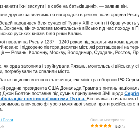
дзначати їхні заслуги і в себе на батьківщині», — заявив він.
не другою за значимістю нагородою в регіоні після ордена Респу
едей народився біля сучасної Туви у XIII столітті і брав участь
. Зокрема, він очолював монгольське військо під час походу в Пр
ійсько руських князів біля річки Калки.
кої навали на Русь у 1237—1240 роках під загальним командува
йновано і підкорено півтора десятки міст, які розташовані на тери
ції — Рязань, Коломну, Москву, Володимир, Суздаль, Ростов, Яр
о, як орда захопила і зруйнувала Рязань, монгольські війська у сі
и, пограбували та спалили місто.
 батьківщиною воєнного злочинця, ексміністра оборони РФ Сергія
ій радник президента США Дональда Трампа з питань національ
х) Джон Болтон поставив під сумнів припущення ЗМІ щодо
Сергі
білізації» політичної системи Путіна.
Він вважає начальника 
расимова ключовою фігурою можливої змови проти російського 
а.
 / Блоги
Оценка материала:
56
5.0
/
2