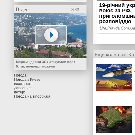
Відео
— 07.08 —
Еще колонки:
Ко
Морські дрони ЗСУ атакували порт
Ялти, почалася пожежа
Погода
Погода в
Киеве
влажность:
давление:
ветер:
Погода на
sinoptik.ua