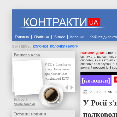
Головна
Політика
Бізнес
Колонки
Кабінет директ
КОЛОНКИ
КОЛОНКИ / БЛОГИ
НОВИНИ ДНЯ:
США і 
Ранкова кава
святкують, що святять у
способи, як її заточити
У ЄС відповіли на
способів застосування, 
великий поворот із 8 се
заяву Зеленського
про ракети для
колонки
української ППО
21.05.2026
3
У Росії з
Всі гості
Дайте горілки
полковод
Останні новини