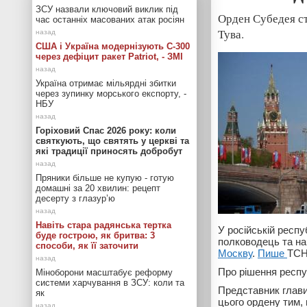
ЗСУ назвали ключовий виклик під
Орден Субедея ст
час останніх масованих атак росіян
Тува.
США і Україна модернізують С-300
через дефіцит ракет Patriot, - ЗМІ
Україна отримає мільярдні збитки
через зупинку морського експорту, -
НБУ
Горіховий Спас 2026 року: коли
святкують, що святять у церкві та
які традиції приносять добробут
Пряники більше не купую - готую
домашні за 20 хвилин: рецепт
десерту з глазур’ю
Навіть стара радянська тертка
У російській респ
буде гострою, як бритва: 3
полководець та на
способи, як її заточити
Москву
.
Пише
ТСН
Про рішення респу
Міноборони масштабує реформу
системи харчування в ЗСУ: коли та
Представник глави
як
цього ордену тим, 