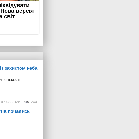
із захистом неба
м кількості
07.08.2026
244
нтів почались