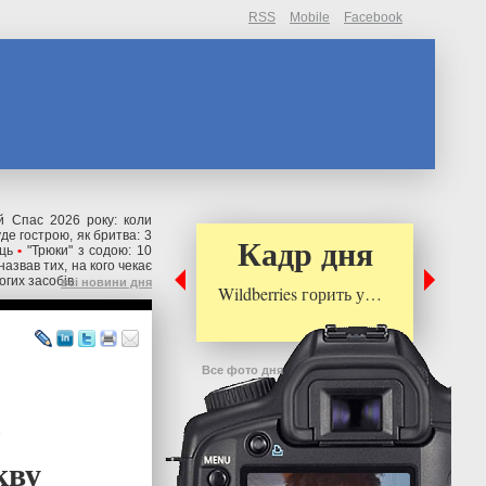
RSS
Mobile
Facebook
й Спас 2026 року: коли
де гострою, як бритва: 3
Кадр дня
ць
•
"Трюки" з содою: 10
назвав тих, на кого чекає
огих засобів
всі новини дня
Wildberries горить у…
Все фото дня
ь
кву