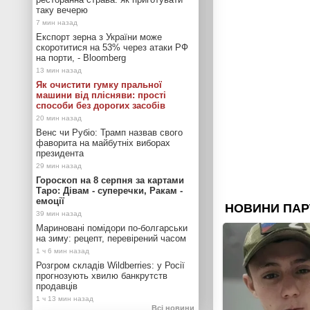
таку вечерю
Експорт зерна з України може
скоротитися на 53% через атаки РФ
на порти, - Bloomberg
Як очистити гумку пральної
машини від плісняви: прості
способи без дорогих засобів
Венс чи Рубіо: Трамп назвав свого
фаворита на майбутніх виборах
президента
Гороскоп на 8 серпня за картами
Таро: Дівам - суперечки, Ракам -
емоції
Мариновані помідори по-болгарськи
на зиму: рецепт, перевірений часом
Розгром складів Wildberries: у Росії
прогнозують хвилю банкрутств
продавців
Всі новини