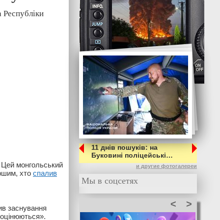
а Республіки
11 днів пошуків: на
Буковині поліцейські…
. Цей монгольський
и другие фотогалереи
ершим, хто
спалив
Мы в соцсетях
<
>
ив заснування
дооцінюються».