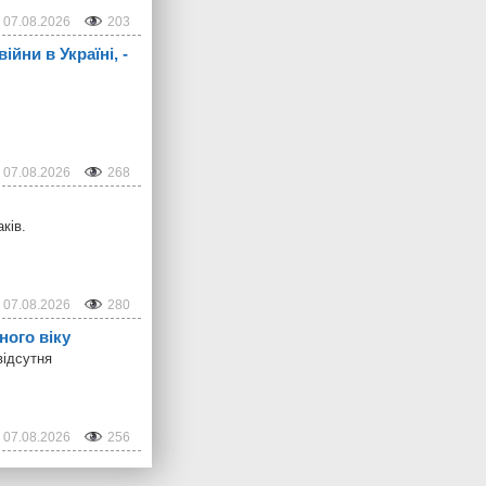
07.08.2026
203
йни в Україні, -
07.08.2026
268
ків.
07.08.2026
280
ного віку
відсутня
07.08.2026
256