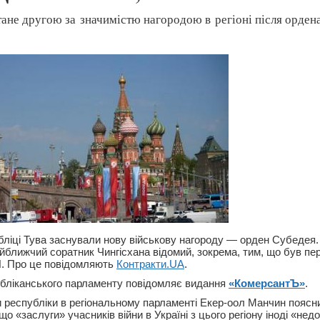
ане другою за значимістю нагородою в регіоні після орден
убліці Тува заснували нову військову нагороду — орден Субедея
йближчий соратник Чингісхана відомий, зокрема, тим, що був п
. Про це повідомляють
Контракти.UA
.
бліканського парламенту повідомляє видання
«КомерсантЪ»
.
 республіки в регіональному парламенті Екер-оол Манчин поясн
що «заслуги» учасників війни в Україні з цього регіону іноді «не