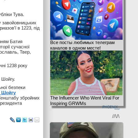
бліки Тува.
 у завойовницьких
иазов’ї в 1223, під
нням Батия
Все посты любимых телеграм
торії сучасної
каналов в одном месте!
ославль, Твер,
чні 1238 року
 Шойгу.
ної безпеки
я Шойгу
Генштабу збройних
The Influencer Who Went Viral For
президента
Inspiring GRWMs