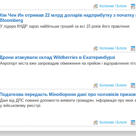
Колонки / Блоги
Кім Чен Ин отримав 22 млрд доларів надприбутку з початку ві
Bloomberg
У лідера КНДР зараз найбільше грошей за всі 15 років його правління.
Колонки / Блоги
Дрони атакували склад Wildberries в Єкатеринбурзі
Аеропорт міста вже запровадив обмеження на прийом і відправлення літа
Колонки / Блоги
Податкова передасть Міноборони дані про чоловіків призов
Дані від ДПС повинні допомогти виявити громадян, інформація про яких 
у військовому реєстрі.
Колонки / Блоги