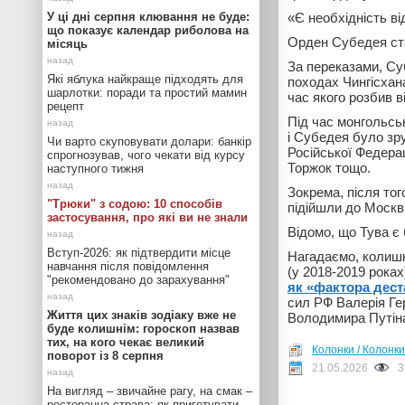
У ці дні серпня клювання не буде:
«Є необхідність ві
що показує календар риболова на
Орден Субедея ста
місяць
За переказами, Суб
Які яблука найкраще підходять для
походах Чингісхана
шарлотки: поради та простий мамин
час якого розбив в
рецепт
Під час монгольсь
і Субедея було зру
Чи варто скуповувати долари: банкір
Російської Федера
спрогнозував, чого чекати від курсу
Торжок тощо.
наступного тижня
Зокрема, після тог
"Трюки" з содою: 10 способів
підійшли до Москв
застосування, про які ви не знали
Відомо, що Тува є
Вступ-2026: як підтвердити місце
Нагадаємо, колишн
навчання після повідомлення
(у 2018-2019 рока
"рекомендовано до зарахування"
як «фактора деста
сил РФ Валерія Ге
Життя цих знаків зодіаку вже не
Володимира Путін
буде колишнім: гороскоп назвав
тих, на кого чекає великий
Колонки / Колонки
поворот із 8 серпня
21.05.2026
3
На вигляд – звичайне рагу, на смак –
ресторанна страва: як приготувати