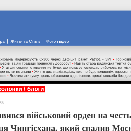
ора
Життя та Стиль
Фото і відео
Україна модернізують С-300 через дефіцит ракет Patriot, - ЗМІ
•
Горіхови
 церкві та які традиції приносять добробут
•
Навіть стара радянська тертка бу
•
У ці дні серпня клювання не буде: що показує календар риболова на міся
про які ви не знали
•
Життя цих знаків зодіаку вже не буде колишнім: гороскоп 
рпня
•
Як очистити гумку пральної машини від плісняви: прості способи без дор
колонки / блоги
56
'явився військовий орден на чест
ця Чингісхана, який спалив Мос