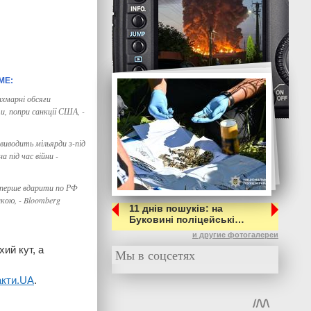
захмарні обсяги
и, попри санкції США, -
 виводить мільярди з-під
 під час війни -
вперше вдарити по РФ
кою, - Bloomberg
11 днів пошуків: на
Буковині поліцейські…
и другие фотогалереи
ий кут, а
Мы в соцсетях
акти.UA
.