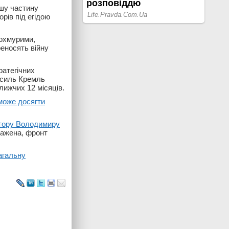
ьшу частину
рів під егідою
похмурими,
реносять війну
ратегічних
усиль Кремль
лижчих 12 місяців.
 може досягти
атору Володимиру
нажена, фронт
агальну