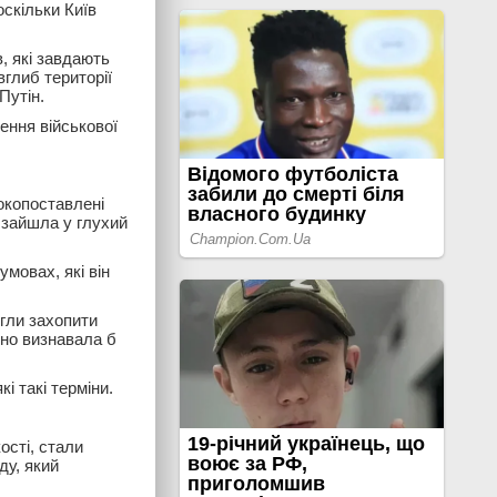
оскільки Київ
, які завдають
глиб території
Путін.
ення військової
сокопоставлені
 зайшла у глухий
умовах, які він
огли захопити
чно визнавала б
 такі терміни.
ості, стали
ду, який