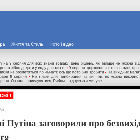
ора
Життя та Стиль
Фото і відео
п на 9 серпня для всіх знаків зодіаку: день рішень, які більше не можна ві
що потрібно додати у воду для миття
•
9 серпня: церковне свято сьогодні, пр
шибки не розлетяться по кімнаті: ось що потрібно зробити
•
На вихідних магні
юдей 9 серпня
•
Не тільки для прибирання та випічки: як можна використ
ерпня: Овнам – прислухатися, Рибам – відпустити минуле
світ
60
і Путіна заговорили про безвихід
erg