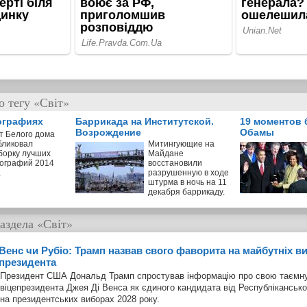
 тегу «Світ»
ографиях
Баррикада на Институтской.
19 моментов 
Возрождение
Обамы
т Белого дома
бликовал
Митингующие на
борку лучших
Майдане
ографий 2014
восстановили
а
разрушенную в ходе
штурма в ночь на 11
декабря баррикаду.
аздела
«Світ»
Венс чи Рубіо: Трамп назвав свого фаворита на майбутніх в
президента
Президент США Дональд Трамп спростував інформацію про свою таємну
віцепрезидента Джея Ді Венса як єдиного кандидата від Республіканської
на президентських виборах 2028 року.