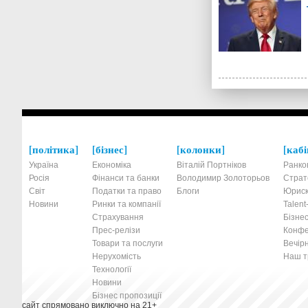
політика
бізнес
колонки
кабі
Україна
Економіка
Віталій Портніков
Ранко
Росія
Фінанси та банки
Володимир Золоторьов
Страт
Світ
Податки та право
Блоги
Юриск
Новини
Ринки та компанії
Talen
Страхування
Бізнес
Прес-релізи
Конфе
Товари та послуги
Вечірн
Нерухомість
Наш тр
Технології
Новини
Бізнес пропозиції
сайт спрямовано виключно на 21+