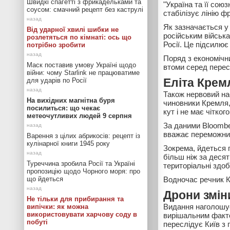
Швидкі спагетті з фрикадельками та
"Україна та її сою
соусом: смачний рецепт без каструлі
стабілізує лінію ф
Як зазначається у 
Від ударної хвилі шибки не
російським військ
розлетяться по кімнаті: ось що
Росії. Це підсилю
потрібно зробити
Поряд з економічн
Маск поставив умову Україні щодо
втоми серед пересі
війни: чому Starlink не працюватиме
для ударів по Росії
Еліта Крем
Також нервовий нас
На вихідних магнітна буря
чиновники Кремля,
посилиться: що чекає
кут і не має чітко
метеочутливих людей 9 серпня
За даними Bloomber
вважає переможни
Варення з цілих абрикосів: рецепт із
кулінарної книги 1945 року
Зокрема, йдеться 
більш ніж за деся
Туреччина зробила Росії та Україні
територіальні здо
пропозицію щодо Чорного моря: про
що йдеться
Водночас речник К
Дрони змін
Не тільки для прибирання та
Видання наголошує,
випічки: як можна
використовувати харчову соду в
вирішальним факто
побуті
переслідує Київ з