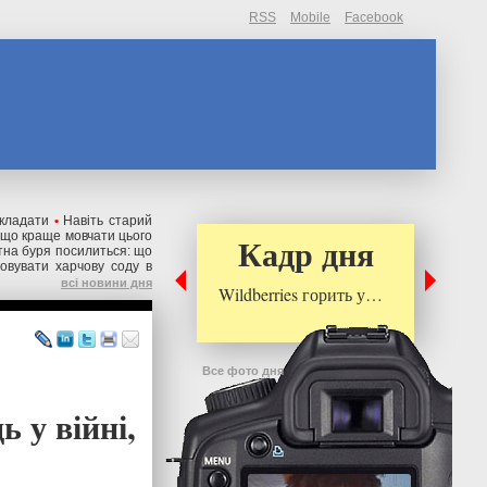
RSS
Mobile
Facebook
дкладати
•
Навіть старий
о що краще мовчати цього
Кадр дня
тна буря посилиться: що
овувати харчову соду в
всі новини дня
Wildberries горить у…
Все фото дня
ь у війні,