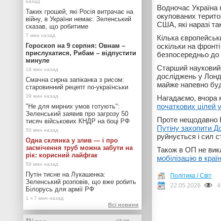
Водночас Україна п
Таких грошей, які Росія витрачає на
окупованих територ
війну, в України немає: Зеленський
США, які наразі та
сказав, що робитиме
Кілька європейськ
Гороскоп на 9 серпня: Овнам –
оскільки на фронті
прислухатися, Рибам – відпустити
безпосередньо до
минуле
Старший науковий с
досліджень у Лонд
Смачна сирна запіканка з рисом:
майже напевно буд
старовинний рецепт по-українськи
Нагадаємо, вчора 
початкових цілей у
"Не для мирних умов готують":
Зеленський заявив про загрозу 50
Проте нещодавно 
тисяч військових КНДР на боці РФ
Путіну захопити Д
руйнується і сил 
Одна склянка у злив — і про
засмічення труб можна забути на
Також в ОП не ви
рік: корисний лайфгак
мобілізацію в країн
Путін тисне на Лукашенка:
Політика / Світ
Зеленський розповів, що вже робить
22.05.2026
4
Білорусь для армії РФ
Всі новини