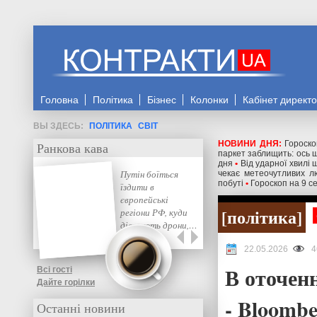
Головна
Політика
Бізнес
Колонки
Кабінет директ
ПОЛІТИКА
СВІТ
НОВИНИ ДНЯ:
Гороско
Ранкова кава
паркет заблищить: ось 
дня
•
Від ударної хвилі 
Путін боїться
чекає метеочутливих л
побуті
•
Гороскоп на 9 с
їздити в
європейські
політика
регіони РФ, куди
дістають дрони,…
22.05.2026
4
В оточенн
Всі гості
Дайте горілки
- Bloomb
Останні новини