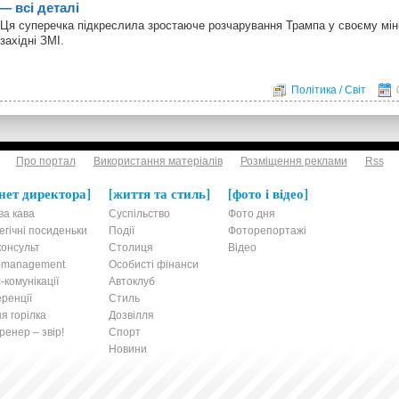
— всі деталі
Ця суперечка підкреслила зростаюче розчарування Трампа у своєму міні
західні ЗМІ.
Політика / Світ
Про портал
Використання матеріалів
Розміщення реклами
Rss
нет директора
життя та стиль
фото і відео
ва кава
Суспільство
Фото дня
егічні посиденьки
Події
Фоторепортажі
онсульт
Столиця
Відео
t-management
Особисті фінанси
-комунікації
Автоклуб
ренції
Стиль
я горілка
Дозвілля
енер – звір!
Спорт
Новини