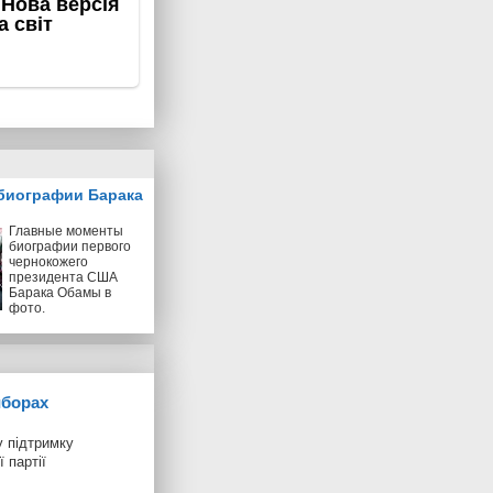
биографии Барака
Главные моменты
биографии первого
чернокожего
президента США
Барака Обамы в
фото.
иборах
 підтримку
 партії