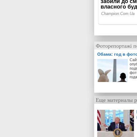
Фоторепортажі по
Обама: год в фот
Cай
опу
под
фот
год
Еще материалы р