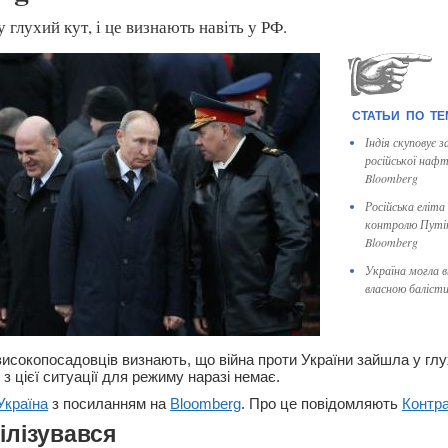
 глухий кут, і це визнають навіть у РФ.
Індія скуповує 
російської нафт
Bloomberg
Російська еліта
контролю Путіна
Bloomberg
Україна могла 
власною балісти
исокопосадовців визнають, що війна проти України зайшла у глух
з цієї ситуації для режиму наразі немає.
Україна
з посиланням на
Bloomberg
. Про це повідомляють
Контр
ілізувався