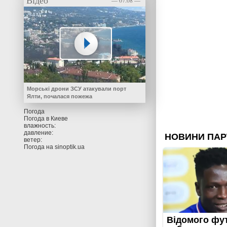
Відео
— 07.08 —
Морські дрони ЗСУ атакували порт
Ялти, почалася пожежа
Погода
Погода в
Киеве
влажность:
давление:
ветер:
Погода на
sinoptik.ua