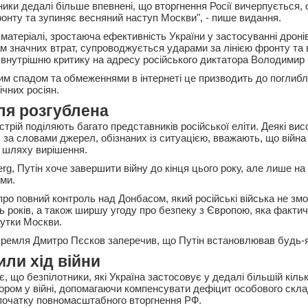
зники дедалі більше впевнені, що вторгнення Росії вичерпується, 
ронту та зупиняє весняний наступ Москви", - пише видання.
матеріалі, зростаюча ефективність України у застосуванні дронів
ам значних втрат, супроводжується ударами за лінією фронту та в
є внутрішню критику на адресу російського диктатора Володимир 
им спадом та обмеженнями в інтернеті це призводить до поглибл
чних росіян.
ля розгублена
трій поділяють багато представників російської еліти. Деякі ви
 за словами джерел, обізнаних із ситуацією, вважають, що війна
го шляху вирішення.
g, Путін хоче завершити війну до кінця цього року, але лише на 
ми.
про повний контроль над Донбасом, який російські війська не зм
ть років, а також ширшу угоду про безпеку з Європою, яка факти
бутки Москви.
ремля Дмитро Пєсков заперечив, що Путін встановлював будь-які
или хід війни
 що безпілотники, які Україна застосовує у дедалі більшій кільк
ром у війні, допомагаючи компенсувати дефіцит особового скла
 початку повномасштабного вторгнення РФ.