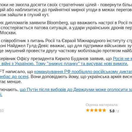
оки не змогла досягти своїх стратегічних цілей - повернути біл
ій або наблизитися до прийнятної мирної угоди в межах перегово
кож зайшли в глухий кут.
их дипломатів заявили Bloomberg, що вважають настрої в Росії 
 спостерігається патова ситуація, а удари українських дронів пе
 Москви.
півробітник з питань Росії та Євразії Міжнародного інституту ст
оні Найджел Гулд-Девіс вважає, що для підтримки військових з
е змушений провести другу часткову мобілізацію протягом найб
керівник Офісу президента Кирило Буданов заявив, що
Росія не
 війні з Україною. Тому "знижує планку" та висуває нові вимоги.
FT написало, що
командування РФ пообіцяло російському дикт
онбас до осені
. Вони доповідають йому, що українська армія вис
стає менше.
ключають,
що Путін після виборів до Держдуми може оголосити з
і.
Оценка материала:
60
5.0
/
2