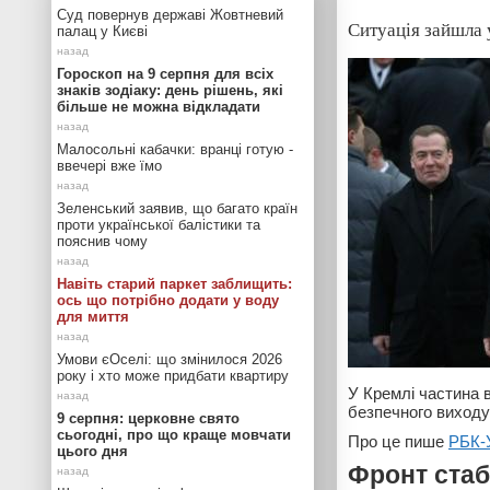
Суд повернув державі Жовтневий
Ситуація зайшла у
палац у Києві
Гороскоп на 9 серпня для всіх
знаків зодіаку: день рішень, які
більше не можна відкладати
Малосольні кабачки: вранці готую -
ввечері вже їмо
Зеленський заявив, що багато країн
проти української балістики та
пояснив чому
Навіть старий паркет заблищить:
ось що потрібно додати у воду
для миття
Умови єОселі: що змінилося 2026
року і хто може придбати квартиру
У Кремлі частина в
безпечного виходу 
9 серпня: церковне свято
сьогодні, про що краще мовчати
Про це пише
РБК-
цього дня
Фронт стаб