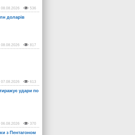
08.08.2026
536
млн доларів
08.08.2026
817
07.08.2026
613
 тиражує удари по
06.08.2026
370
рки з Пентагоном