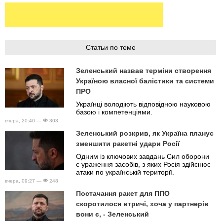
Статьи по теме
Зеленський назвав терміни створення
Україною власної балістики та системи
ПРО
Українці володіють відповідною науковою
базою і компетенціями.
вчера, 20:40 —
303
Зеленський розкрив, як Україна планує
зменшити ракетні удари Росії
Одним із ключових завдань Сил оборони
є ураження засобів, з яких Росія здійснює
атаки по українській території.
вчера, 09:27 —
248
Постачання ракет для ППО
скоротилося втричі, хоча у партнерів
вони є, - Зеленський