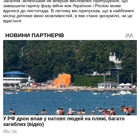
Загалом Зеленський не вперше висловлює припущення, що
завершити гарячу фазу війни між Україною і Росією може
вдатися до листопада. В лютому він припускав, що в найближчі
місяці діятиме вікно можливостей, в яке стане зрозуміло, чи це
вдасться.