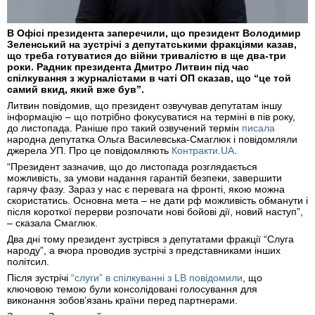
В Офісі президента заперечили, що президент Володимир
Зеленський на зустрічі з депутатськими фракціями казав,
що треба готуватися до війни тривалістю в ще два-три
роки. Радник президента Дмитро Литвин під час
спілкування з журналістами в чаті ОП сказав, що “це той
самий вкид, який вже був”.
Литвин повідомив, що президент озвучував депутатам іншу
інформацію – що потрібно фокусуватися на терміні в пів року,
до листопада. Раніше про такий озвучений термін
писала
народна депутатка Ольга Василевська-Смаглюк і повідомляли
джерела УП. Про це повідомляють
Контракти.UA
.
“Президент зазначив, що до листопада розглядається
можливість, за умови надання гарантій безпеки, завершити
гарячу фазу. Зараз у нас є перевага на фронті, якою можна
скористатись. Основна мета – не дати рф можливість обманути і
після короткої перерви розпочати нові бойові дії, новий наступ”,
– сказала Смаглюк.
Два дні тому президент зустрівся з депутатами фракції “Слуга
народу”, а вчора проводив зустрічі з представниками інших
політсил.
Після зустрічі
“слуги” в спілкуванні з LB повідомили
, що
ключовою темою були консолідовані голосування для
виконання зобов’язань країни перед партнерами.