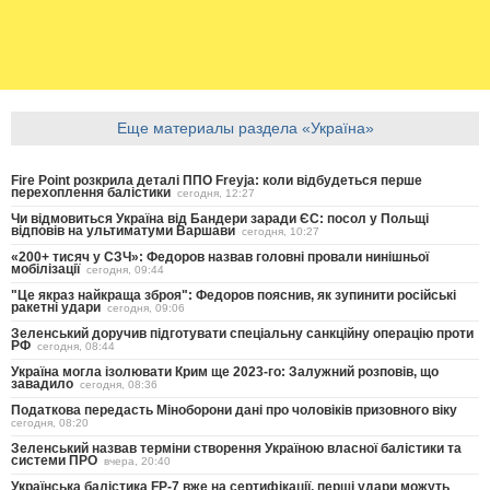
Еще материалы раздела «Україна»
Fire Point розкрила деталі ППО Freyja: коли відбудеться перше
перехоплення балістики
сегодня, 12:27
Чи відмовиться Україна від Бандери заради ЄС: посол у Польщі
відповів на ультиматуми Варшави
сегодня, 10:27
«200+ тисяч у СЗЧ»: Федоров назвав головні провали нинішньої
мобілізації
сегодня, 09:44
"Це якраз найкраща зброя": Федоров пояснив, як зупинити російські
ракетні удари
сегодня, 09:06
Зеленський доручив підготувати спеціальну санкційну операцію проти
РФ
сегодня, 08:44
Україна могла ізолювати Крим ще 2023-го: Залужний розповів, що
завадило
сегодня, 08:36
Податкова передасть Міноборони дані про чоловіків призовного віку
сегодня, 08:20
Зеленський назвав терміни створення Україною власної балістики та
системи ПРО
вчера, 20:40
Українська балістика FP-7 вже на сертифікації, перші удари можуть