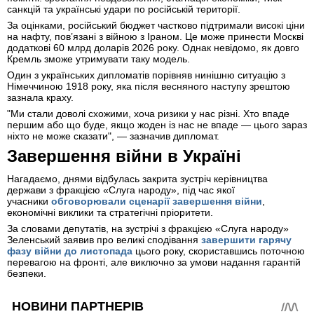
санкцій та українські удари по російській території.
За оцінками, російський бюджет частково підтримали високі ціни
на нафту, пов’язані з війною з Іраном. Це може принести Москві
додаткові 60 млрд доларів 2026 року. Однак невідомо, як довго
Кремль зможе утримувати таку модель.
Один з українських дипломатів порівняв нинішню ситуацію з
Німеччиною 1918 року, яка після весняного наступу зрештою
зазнала краху.
"Ми стали доволі схожими, хоча ризики у нас різні. Хто впаде
першим або що буде, якщо жоден із нас не впаде — цього зараз
ніхто не може сказати", — зазначив дипломат.
Завершення війни в Україні
Нагадаємо, днями відбулась закрита зустріч керівництва
держави з фракцією «Слуга народу», під час якої
учасники
обговорювали сценарії завершення війни
,
економічні виклики та стратегічні пріоритети.
За словами депутатів, на зустрічі з фракцією «Слуга народу»
Зеленський заявив про великі сподівання
завершити гарячу
фазу війни до листопада
цього року, скориставшись поточною
перевагою на фронті, але виключно за умови надання гарантій
безпеки.