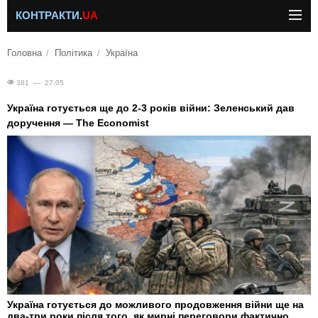
КОНТРАКТИ.
UA
Головна
Політика
Україна
381 — 27.05
Україна готується ще до 2-3 років війни: Зеленський дав
доручення — The Economist
Україна готується до можливого продовження війни ще на
два-три роки після того, як мирні переговори фактично