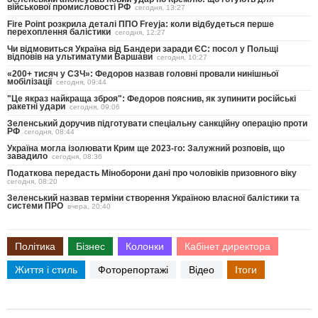
військової промисловості РФ
сегодня, 13:27
Fire Point розкрила деталі ППО Freyja: коли відбудеться перше
перехоплення балістики
сегодня, 12:27
Чи відмовиться Україна від Бандери заради ЄС: посол у Польщі
відповів на ультиматуми Варшави
сегодня, 10:27
«200+ тисяч у СЗЧ»: Федоров назвав головні провали нинішньої
мобілізації
сегодня, 09:44
"Це якраз найкраща зброя": Федоров пояснив, як зупинити російські
ракетні удари
сегодня, 09:06
Зеленський доручив підготувати спеціальну санкційну операцію проти
РФ
сегодня, 08:44
Україна могла ізолювати Крим ще 2023-го: Залужний розповів, що
завадило
сегодня, 08:36
Податкова передасть Міноборони дані про чоловіків призовного віку
сегодня, 08:20
Зеленський назвав терміни створення Україною власної балістики та
системи ПРО
вчера, 20:40
Політика
Бізнес
Колонки
Кабінет директора
Життя і стиль
Фоторепортажі
Відео
Ітоги