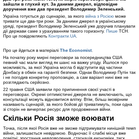
зайшли в глухий кут. За даними джерел, відповідне
доручення вже дав президент Володимир Зеленський.
Україна готується до сценарію, за якого
війна з Росією
може
тривати ще два-три роки. За даними джерел в українському
уряді, президент Володимир Зеленський уже доручив планувати
дії держави саме з урахуванням такого горизонту.
Пише
ТСН.
Про це повідомляють
Контракти.UA
.
Про це йдеться в матеріалі
The Economist
.
На початку року мирні переговори за посередництва США
певний час мали вигляд як шанс на важку угоду. Йшлося про
можливість, за якої Україна могла б відступити від частини
Донбасу в обмін на гарантії безпеки. Однак Володимир Путін так
і не погодив конкретну пропозицію, а сам варіант нині вже не
розглядають серйозно.
22 травня США заявили про припинення своєї участі в
переговорах. Окремі оптимістичні джерела не виключають, що
консультації можуть відновитися влітку. Втім, більш імовірним
називають сценарій, за якого бойові дії триватимуть, поки одна
зі сторін не вичерпає ресурс для продовження війни.
Скільки Росія зможе воювати
Точка, після якої Росія вже не зможе підтримувати нинішній темп
війни, залишається невідомою. Водночас її слабкі місця вже
помітні: зростання невдоволення, стагнація економіки, тиск