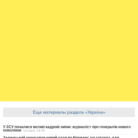
Еще материалы раздела «Україна»
У ЗСУ почалися великі кадрові зміни: журналіст про генералів нового
покоління
сегодня, 14:44
Зеленський анонсував новий удар по Кремлю: що готують для