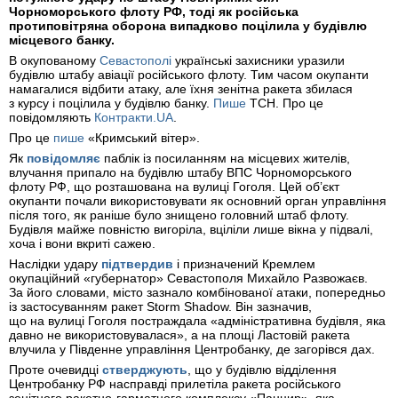
Чорноморського флоту РФ, тоді як російська
протиповітряна оборона випадково поцілила у будівлю
місцевого банку.
В окупованому
Севастополі
українські захисники уразили
будівлю штабу авіації російського флоту. Тим часом окупанти
намагалися відбити атаку, але їхня зенітна ракета збилася
з курсу і поцілила у будівлю банку.
Пише
ТСН. Про це
повідомляють
Контракти.UA
.
Про це
пише
«Кримський вітер».
Як
повідомляє
паблік із посиланням на місцевих жителів,
влучання припало на будівлю штабу ВПС Чорноморського
флоту РФ, що розташована на вулиці Гоголя. Цей об’єкт
окупанти почали використовувати як основний орган управління
після того, як раніше було знищено головний штаб флоту.
Будівля майже повністю вигоріла, вціліли лише вікна у підвалі,
хоча і вони вкриті сажею.
Наслідки удару
підтвердив
і призначений Кремлем
окупаційний «губернатор» Севастополя Михайло Развожаєв.
За його словами, місто зазнало комбінованої атаки, попередньо
із застосуванням ракет Storm Shadow. Він зазначив,
що на вулиці Гоголя постраждала «адміністративна будівля, яка
давно не використовувалася», а на площі Ластовій ракета
влучила у Південне управління Центробанку, де загорівся дах.
Проте очевидці
стверджують
, що у будівлю відділення
Центробанку РФ насправді прилетіла ракета російського