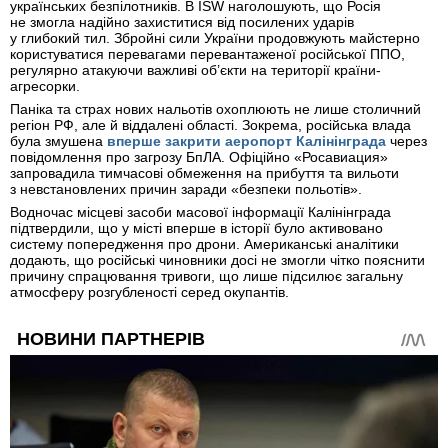
українських безпілотників. В ISW наголошують, що Росія
не змогла надійно захиститися від посилених ударів
у глибокий тил. Збройні сили України продовжують майстерно
користуватися перевагами перевантаженої російської ППО,
регулярно атакуючи важливі об’єкти на території країни-
агресорки.
Паніка та страх нових нальотів охоплюють не лише столичний
регіон РФ, але й віддалені області. Зокрема, російська влада
була змушена
вперше закрити аеропорт Калінінграда
через
повідомлення про загрозу БпЛА. Офіційно «Росавиация»
запровадила тимчасові обмеження на прибуття та вильоти
з невстановлених причин заради «безпеки польотів».
Водночас місцеві засоби масової інформації Калінінграда
підтвердили, що у місті вперше в історії було активовано
систему попередження про дрони. Американські аналітики
додають, що російські чиновники досі не змогли чітко пояснити
причину спрацювання тривоги, що лише підсилює загальну
атмосферу розгубленості серед окупантів.