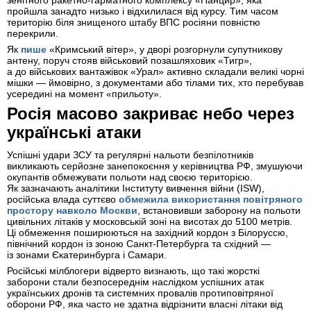
зенітного ракетно-гарматного комплексу «Панцир», яка
пройшла занадто низько і відхилилася від курсу. Тим часом
територію біля знищеного штабу ВПС росіяни повністю
перекрили.
Як
пише
«Кримський вітер», у дворі розгорнули супутникову
антену, поруч стояв військовий позашляховик «Тигр»,
а до військових вантажівок «Урал» активно складали великі чорні
мішки — ймовірно, з документами або тілами тих, хто перебував
усередині на момент «прильоту».
Росія масово закриває небо через
українські атаки
Успішні удари ЗСУ та регулярні нальоти безпілотників
викликають серйозне занепокоєння у керівництва РФ, змушуючи
окупантів обмежувати польоти над своєю територією.
Як зазначають аналітики Інституту вивчення війни (ISW),
російська влада суттєво
обмежила використання повітряного
простору навколо Москви
, встановивши заборону на польоти
цивільних літаків у московській зоні на висотах до 5100 метрів.
Ці обмеження поширюються на західний кордон з Білоруссю,
північний кордон із зоною Санкт-Петербурга та східний —
із зонами Єкатеринбурга і Самари.
Російські мілблогери відверто визнають, що такі жорсткі
заборони стали безпосереднім наслідком успішних атак
українських дронів та системних провалів протиповітряної
оборони РФ, яка часто не здатна відрізнити власні літаки від