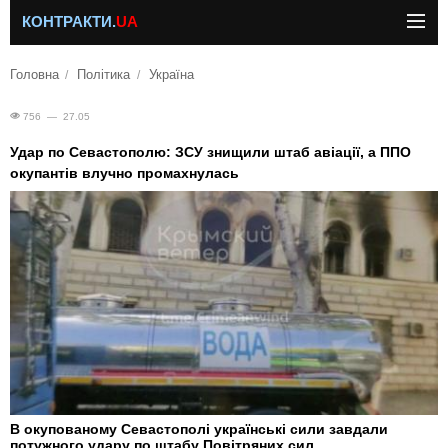
КОНТРАКТИ.
UA
Головна
Політика
Україна
756 — 27.05
Удар по Севастополю: ЗСУ знищили штаб авіації, а ППО
окупантів влучно промахнулась
В окупованому Севастополі українські сили завдали
потужного удару по штабу Повітряних сил