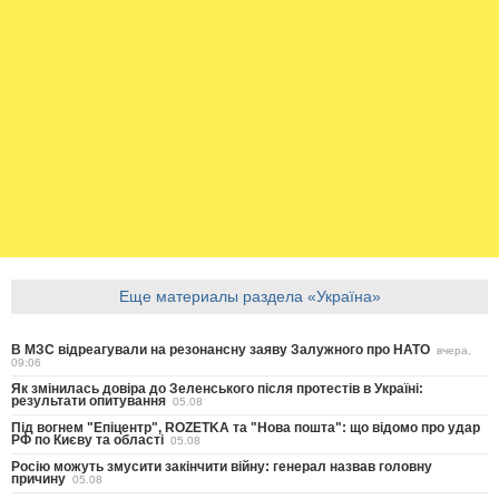
Еще материалы раздела «Україна»
В МЗС відреагували на резонансну заяву Залужного про НАТО
вчера,
09:06
Як змінилась довіра до Зеленського після протестів в Україні:
результати опитування
05.08
Під вогнем "Епіцентр", ROZETKA та "Нова пошта": що відомо про удар
РФ по Києву та області
05.08
Росію можуть змусити закінчити війну: генерал назвав головну
причину
05.08