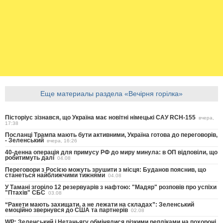
Еще материалы раздела «Вечірня горілка»
Пісторіус зізнався, що Україна має новітні німецькі САУ RCH-155
вчера,
17:38
Посланці Трампа мають бути активними, Україна готова до переговорів,
- Зеленський
вчера, 16:26
40-денна операція для примусу РФ до миру минула: в ОП відповіли, що
робитимуть далі
04.08
Переговори з Росією можуть зрушити з місця: Буданов пояснив, що
станеться найближчими тижнями
04.08
У Тамані згоріло 12 резервуарів з нафтою: "Мадяр" розповів про успіхи
"Птахів" СБС
03.08
“Ракети мають захищати, а не лежати на складах”: Зеленський
емоційно звернувся до США та партнерів
02.08
WP: Зеленський і Нетаньягу обмінялися різкими репліками на похороні