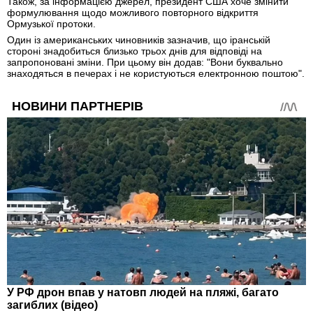
Також, за інформацією джерел, президент США хоче змінити
формулювання щодо можливого повторного відкриття
Ормузької протоки.
Один із американських чиновників зазначив, що іранській
стороні знадобиться близько трьох днів для відповіді на
запропоновані зміни. При цьому він додав: "Вони буквально
знаходяться в печерах і не користуються електронною поштою".