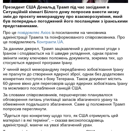
Президент США Дональд Трамп під час засідання в
Ситуаційній кімнаті Білого дому попросив внести низку
змін до проєкту меморандуму про взаєморозуміння, який
був попередньо погоджений його посланцями з іранськими
представниками.
Про це
повідомляє Axios
із посиланням на чиновника
адміністрації Трампа та поінформованого співрозмовника. Про
це повідомляють
Контракти.UA
.
За даними джерел, Трамп зацікавлений у досягненні угоди з
Іраном і сподівається на її швидке укладення, однак прагне
змінити низку ключових положень документа, зокрема тих, що
стосуються ядерної програми Ірану.
У чинній версії меморандуму передбачено зобов’язання Ірану
не прагнути до створення ядерної зброї, однак без додаткових
конкретних поступок з боку Тегерана. Також документ містить
60-денне вікно для переговорів щодо ядерних зобов’язань Ірану
та можливого послаблення санкцій США.
За словами співрозмовників, першочергово планувалося
обговорення питань утилізації запасів збагаченого урану та
обмеження подальшого збагачення. Саме ці положення Трамп
попросив переглянути.
"Йдеться про конкретику щодо того, як США отримують цей
матеріал і в які терміни", – сказав високопосадовець
адміністрації, маючи на увазі збагачений уран.