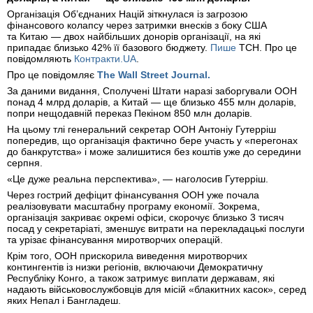
Організація Об’єднаних Націй зіткнулася із загрозою
фінансового колапсу через затримки внесків з боку США
та Китаю — двох найбільших донорів організації, на які
припадає близько 42% її базового бюджету.
Пише
ТСН. Про це
повідомляють
Контракти.UA
.
Про це повідомляє
The Wall Street Journal.
За даними видання, Сполучені Штати наразі заборгували ООН
понад 4 млрд доларів, а Китай — ще близько 455 млн доларів,
попри нещодавній переказ Пекіном 850 млн доларів.
На цьому тлі генеральний секретар ООН Антоніу Гутерріш
попередив, що організація фактично бере участь у «перегонах
до банкрутства» і може залишитися без коштів уже до середини
серпня.
«Це дуже реальна перспектива», — наголосив Гутерріш.
Через гострий дефіцит фінансування ООН уже почала
реалізовувати масштабну програму економії. Зокрема,
організація закриває окремі офіси, скорочує близько 3 тисяч
посад у секретаріаті, зменшує витрати на перекладацькі послуги
та урізає фінансування миротворчих операцій.
Крім того, ООН прискорила виведення миротворчих
контингентів із низки регіонів, включаючи Демократичну
Республіку Конго, а також затримує виплати державам, які
надають військовослужбовців для місій «блакитних касок», серед
яких Непал і Бангладеш.