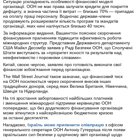
Ситуацію ускладнюють особливості фінансової моделі
організації. ООН не має права залучати кредити для покриття
дефіциту, а значна частина її витрат — близько 70% — припадає
на оплату праці персоналу. Водночас держави-члени
продовжують розширювати кількість програм та мандатів
організації, яких нині налічується близько 40 тисяч.
За інформацією видання, Вашингтон пояснює скорочення
фінансування прагненням підвищити ефективність роботи
міжнародних структур. Представник Державного департаменту
США Майкл Десомбр заявив у Раді Безпеки ООН, що Сполучені
Штати виступають за «пріоритет ясності та результатів над
неефективністю і порожніми словами».
Китай, своєю чергою, заявляє про готовність виконати свої
фінансові зобов’язання перед організацією.
The Wall Street Journal також зазначає, що фінансовий тиск
на ООН посилюється через скорочення внесків інших
традиційних донорів, серед яких Велика Британія, Німеччина,
Швеція та Нідерланди.
На тлі зростання заборгованості найбільших платників
і зменшення міжнародної підтримки керівництво ООН
попереджає, що без додаткового фінансування організація
може зіткнутися з найсерйознішою бюджетною кризою
за останні десятиліття.
Нагадаємо,
Ізраїль може припинити співпрацю
з офісом
генерального секретаря ООН Антоніу Гутерріша після появи
ізраїльських сил безпеки у щорічному звіті організації щодо