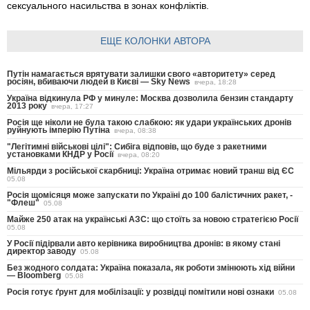
сексуального насильства в зонах конфліктів.
ЕЩЕ КОЛОНКИ АВТОРА
Путін намагається врятувати залишки свого «авторитету» серед
росіян, вбиваючи людей в Києві — Sky News
вчера, 18:28
Україна відкинула РФ у минуле: Москва дозволила бензин стандарту
2013 року
вчера, 17:27
Росія ще ніколи не була такою слабкою: як удари українських дронів
руйнують імперію Путіна
вчера, 08:38
"Легітимні військові цілі": Сибіга відповів, що буде з ракетними
установками КНДР у Росії
вчера, 08:20
Мільярди з російської скарбниці: Україна отримає новий транш від ЄС
05.08
Росія щомісяця може запускати по Україні до 100 балістичних ракет, -
"Флеш"
05.08
Майже 250 атак на українські АЗС: що стоїть за новою стратегією Росії
05.08
У Росії підірвали авто керівника виробництва дронів: в якому стані
директор заводу
05.08
Без жодного солдата: Україна показала, як роботи змінюють хід війни
— Bloomberg
05.08
Росія готує ґрунт для мобілізації: у розвідці помітили нові ознаки
05.08