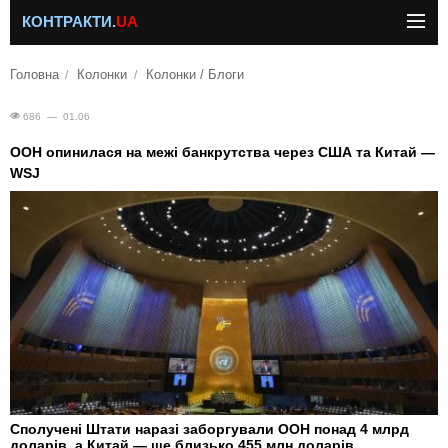
КОНТРАКТИ.
UA
Головна
Колонки
Колонки / Блоги
686 — 01.06
ООН опинилася на межі банкрутства через США та Китай —
WSJ
Сполучені Штати наразі заборгували ООН понад 4 млрд
доларів, а Китай — ще близько 455 млн доларів.