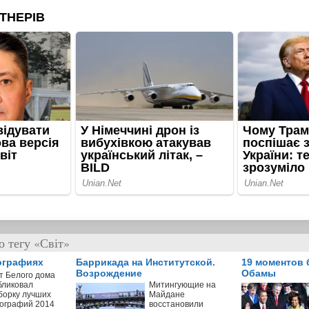
 тегу «Світ»
ографиях
Баррикада на Институтской.
19 моментов 
Возрождение
Обамы
т Белого дома
бликовал
Митингующие на
борку лучших
Майдане
ографий 2014
восстановили