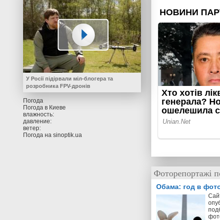
У Росії підірвали міл-блогера та
розробника FPV-дронів
Погода
Погода в
Киеве
влажность:
давление:
ветер:
Погода на
sinoptik.ua
Фоторепортажі по
Обама: год в фот
Cай
опу
под
фот