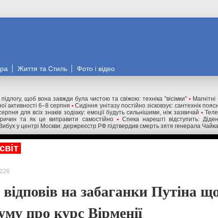
ора
Життя та Стиль
Фото і відео
 підлогу, щоб вона завжди була чистою та свіжою: техніка "вісімки"
•
Магнітні 
ної активності 6–8 серпня
•
Сидіння унітазу постійно зісковзує: сантехнік пояс
серпня для всіх знаків зодіаку: емоції будуть сильнішими, ніж зазвичай
•
Теле
причин та як це виправити самостійно
•
Спека нарешті відступить: Діде
Вибух у центрі Москви: держреєстр РФ підтвердив смерть зятя генерала Чайк
світ
226
відповів на забаганки Путіна щ
уму про курс Вірменії