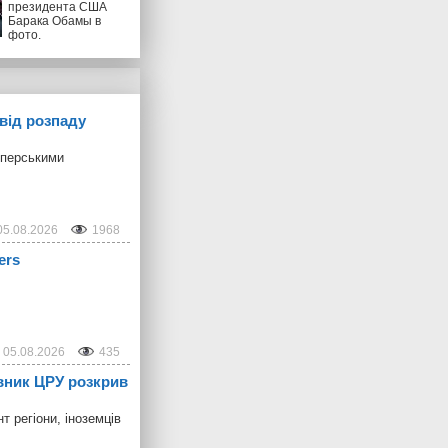
президента США
Барака Обамы в
фото.
від розпаду
мперськими
05.08.2026
1968
ers
05.08.2026
435
овник ЦРУ розкрив
 регіони, іноземців