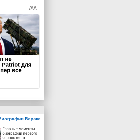
биографии Барака
Главные моменты
биографии первого
чернокожего