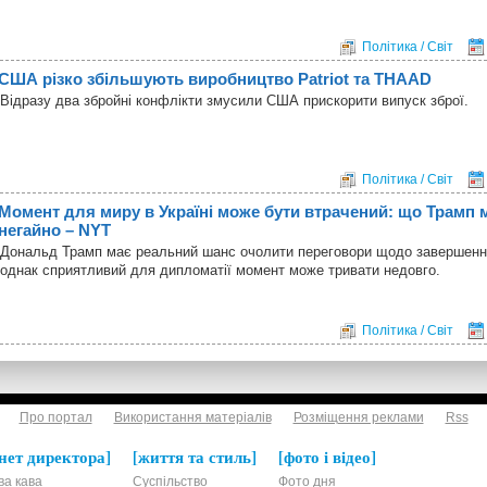
Політика / Світ
США різко збільшують виробництво Patriot та THAAD
Відразу два збройні конфлікти змусили США прискорити випуск зброї.
Політика / Світ
Момент для миру в Україні може бути втрачений: що Трамп 
негайно – NYT
Дональд Трамп має реальний шанс очолити переговори щодо завершення 
однак сприятливий для дипломатії момент може тривати недовго.
Політика / Світ
Про портал
Використання матеріалів
Розміщення реклами
Rss
нет директора
життя та стиль
фото і відео
ва кава
Суспільство
Фото дня