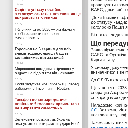
пропонувати грома
ЄАЕС, доки вибір 
Сидіння унітазу постійно
зісковзує: сантехнік пояснив, як це
"Доки Вірменія оф
виправити за 5 хвилин
до статусу кандид
наголосив Пашиня
Яблучний Спас 2026 — які фрукти
треба освятити і що вони
Він також додав, 
символізують
Що переду
Гороскоп на 6 серпня для всіх
Заява вірменського
знаків зодіаку: емоції будуть
ЄАЕС та Організаці
сильнішими, ніж зазвичай
Киргизстану.
У своєму документ
Мариновані помідори з гірчицею у
визначитися з ве
відрах: не відрізнити від бочкових
До ОДКБ входять Р
Росія запускає нові провокації перед
Ще у вересні 2023 
виборами в Німеччині, - Reuters
операцію Азербайд
співпраці із захід
Телефон почав заряджатися
повільно: 5 головних причин та як
Нагадаємо, країна
це виправити самостійно
ЄС
. Зокрема, мін
поставок газу, наф
Зеленський розкрив, як Україна
Також заступник м
планує зменшити ракетні удари Росії
євроінтеграцію є 