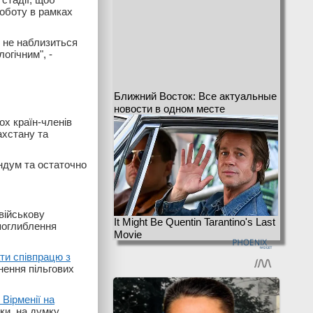
роботу в рамках
о не наблизиться
огічним", -
Ближний Восток: Все актуальные
новости в одном месте
ох країн-членів
ахстану та
ндум та остаточно
військову
It Might Be Quentin Tarantino's Last
 поглиблення
Movie
ати співпрацю з
нення пільгових
 Вірменії на
оки, на думку