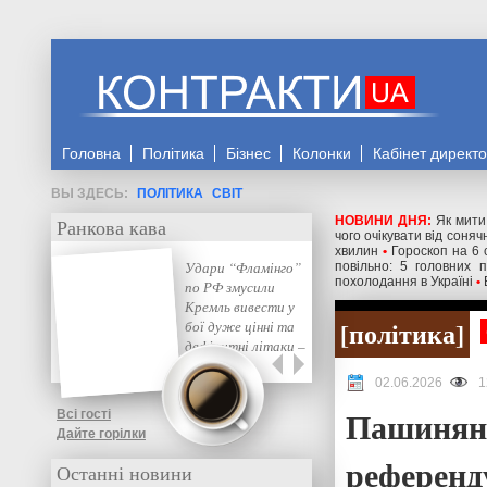
Головна
Політика
Бізнес
Колонки
Кабінет директ
ПОЛІТИКА
СВІТ
НОВИНИ ДНЯ:
Як мити
Ранкова кава
чого очікувати від соняч
хвилин
•
Гороскоп на 6 
Зеленський назвав
повільно: 5 головних 
похолодання в Україні
•
Україну гарантом
незалежності
політика
країн колишнього
СРСР
02.06.2026
1
Пашинян 
Всі гості
Дайте горілки
референд
Останні новини