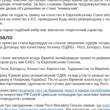
дянам чіткий вибір. За його словами, Вірменія продовжуватиме 
між двома об'єднаннями не стане "неминучим".
іційно не подасть заявку на членство в Європейському Союзі аб
ата на членство в ЄС, проведення будь-якого референдуму є нел
н.
що наразі подібний вибір має виключно теоретичний характер.
вало
 прем'єра стала відповіддю на спільне звернення лідерів чотирь
ї Договору про колективну безпеку (ОДКБ) - Росії, Білорусі, Каз
і вони закликали владу Вірменії якнайшвидше провести рефере
ктором руху між ЄАЕС та Європейським Союзом.
осія, Білорусь, Казахстан, Киргизстан, Таджикистан та Вірменія.
року Єреван різко розкритикував ОДКБ за відсутність реакції на 
жану в Нагірному Карабасі. Після цього Вірменія взяла курс на
ними партнерами, одночасно поступово дистанціюючись від Росії.
-агресорка
посилила тиск на Вірменію через її наміри поглиблюв
істр енергетики РФ Сергій Цивільов попередив про можливе припи
топродуктів і алмазів.
іністра закордонних справ Росії Михайло Галузін заявив, що
курс
для Москви "абсолютно неприйнятним"
. Він наголосив, що такі кр