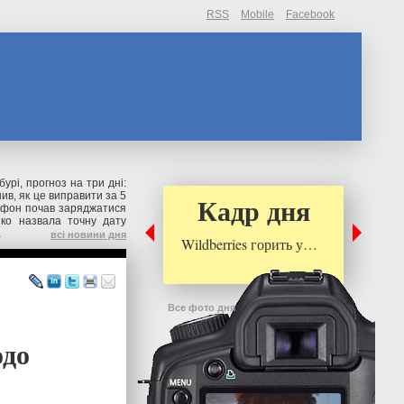
RSS
Mobile
Facebook
бурі, прогноз на три дні:
нив, як це виправити за 5
Кадр дня
фон почав заряджатися
нко назвала точну дату
а
всі новини дня
Wildberries горить у…
Все фото дня
одо