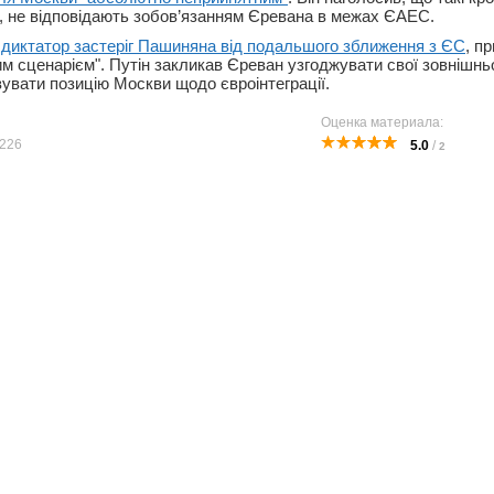
и, не відповідають зобов’язанням Єревана в межах ЄАЕС.
 диктатор застеріг Пашиняна від подальшого зближення з ЄС
, п
им сценарієм". Путін закликав Єреван узгоджувати свої зовнішнь
вувати позицію Москви щодо євроінтеграції.
Оценка материала:
226
5.0
/
2