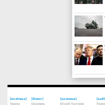
політика
бізнес
колонки
кабі
Україна
Економіка
Віталій Портніков
Ранко