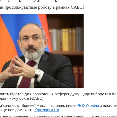
ван продовжуватиме роботу в рамках ЄАЕС?
бачить підстав для проведення референдуму щодо вибору між чл
номічному союзі (ЄАЕС).
м’єр-міністр Вірменії Нікол Пашинян, пише
РБК-Україна
з посила
ро це повідомляють
Контракти.UA
.
 уряду пояснив, що процес євроінтеграції країни ще не досяг тієї