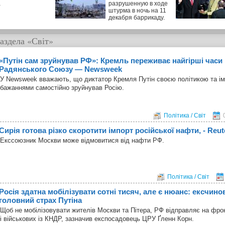
а
разрушенную в ходе
штурма в ночь на 11
декабря баррикаду.
аздела
«Світ»
«Путін сам зруйнував РФ»: Кремль переживає найгірші часи 
Радянського Союзу — Newsweek
У Newsweek вважають, що диктатор Кремля Путін своєю політикою та і
бажаннями самостійно зруйнував Росію.
Політика / Світ
Сирія готова різко скоротити імпорт російської нафти, - Reut
Екссоюзник Москви може відмовитися від нафти РФ.
Політика / Світ
Росія здатна мобілізувати сотні тисяч, але є нюанс: ексчин
головний страх Путіна
Щоб не мобілізовувати жителів Москви та Пітера, РФ відправляє на фронт
і військових із КНДР, зазначив експосадовець ЦРУ Ґленн Корн.