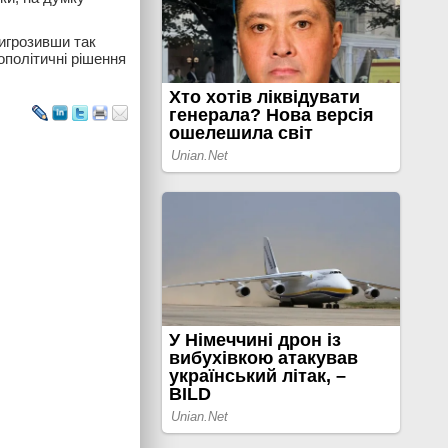
ригрозивши так
ополітичні рішення