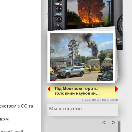
Під Москвою горить
головний науковий…
и другие фотогалереи
енством в ЄС та
Мы в соцсетях
нням
<
>
 стадії, щоб