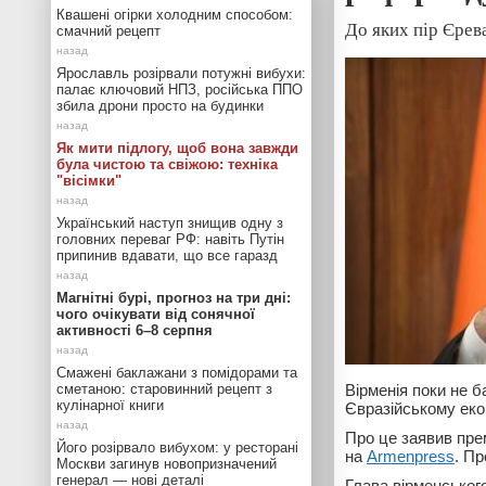
Квашені огірки холодним способом:
До яких пір Єре
смачний рецепт
Ярославль розірвали потужні вибухи:
палає ключовий НПЗ, російська ППО
збила дрони просто на будинки
Як мити підлогу, щоб вона завжди
була чистою та свіжою: техніка
"вісімки"
Український наступ знищив одну з
головних переваг РФ: навіть Путін
припинив вдавати, що все гаразд
Магнітні бурі, прогноз на три дні:
чого очікувати від сонячної
активності 6–8 серпня
Смажені баклажани з помідорами та
сметаною: старовинний рецепт з
Вірменія поки не 
кулінарної книги
Євразійському еко
Про це заявив пре
Його розірвало вибухом: у ресторані
на
Armenpress
. П
Москви загинув новопризначений
генерал — нові деталі
Глава вірменського