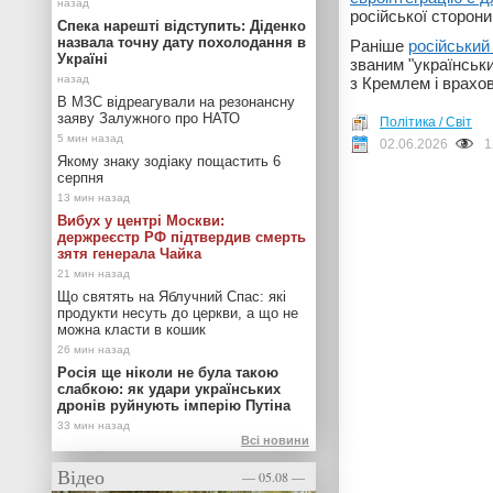
російської сторон
Спека нарешті відступить: Діденко
назвала точну дату похолодання в
Раніше
російський
Україні
званим "українськ
з Кремлем і врахо
В МЗС відреагували на резонансну
заяву Залужного про НАТО
Політика / Світ
02.06.2026
1
Якому знаку зодіаку пощастить 6
серпня
Вибух у центрі Москви:
держреєстр РФ підтвердив смерть
зятя генерала Чайка
Що святять на Яблучний Спас: які
продукти несуть до церкви, а що не
можна класти в кошик
Росія ще ніколи не була такою
слабкою: як удари українських
дронів руйнують імперію Путіна
Всі новини
Відео
— 05.08 —