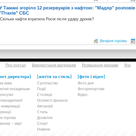
У Тамані згоріло 12 резервуарів з нафтою: "Мадяр" розповів
"Птахів" СБС
Скільки нафти втратила Росія після удару дронів?
Вечірня горілка
Про портал
Використання матеріалів
Розміщення реклами
Rss
нет директора
життя та стиль
фото і відео
ва кава
Суспільство
Фото дня
егічні посиденьки
Події
Фоторепортажі
онсульт
Столиця
Відео
t-management
Особисті фінанси
-комунікації
Автоклуб
ренції
Стиль
я горілка
Дозвілля
енер – звір!
Спорт
Новини