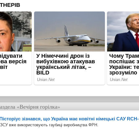
аздела
«Вечірня горілка»
Пісторіус зізнався, що Україна має новітні німецькі САУ RCH
ЗСУ вже використовують гаубиці виробництва ФРН.