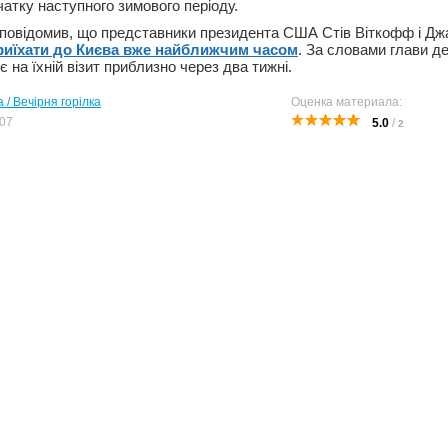
атку наступного зимового періоду.
повідомив, що представники президента США Стів Віткофф і Дж
риїхати до Києва вже найближчим часом
. За словами глави д
 на їхній візит приблизно через два тижні.
 / Вечірня горілка
Оценка материала:
07
5.0
/
2