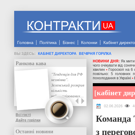
Головна
Політика
Бізнес
Колонки
Кабінет директ
КАБІНЕТ ДИРЕКТОРА
ВЕЧІРНЯ ГОРІЛКА
НОВИНИ ДНЯ:
Як мити
Ранкова кава
чого очікувати від соняч
хвилин
•
Гороскоп на 6 
"Тенденція для РФ
повільно: 5 головних 
похолодання в Україні
•
незмінна".
Зеленський розкрив
кабінет ди
кількість
нейтралізованих…
02.06.2026
4
Команда 
Всі гості
Дайте горілки
з перего
Останні новини