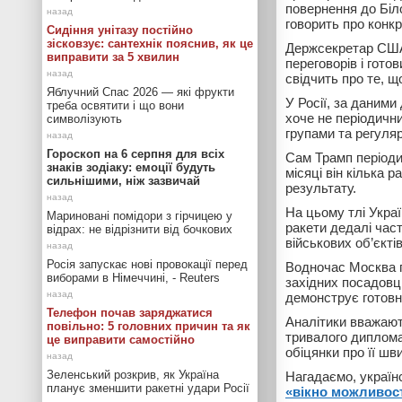
повернення до Біло
говорить про конкр
Сидіння унітазу постійно
зісковзує: сантехнік пояснив, як це
Держсекретар США
виправити за 5 хвилин
переговорів і гото
свідчить про те, 
Яблучний Спас 2026 — які фрукти
У Росії, за даним
треба освятити і що вони
хоче не періодични
символізують
групами та регуля
Гороскоп на 6 серпня для всіх
Сам Трамп періодич
знаків зодіаку: емоції будуть
місяці він кілька 
сильнішими, ніж зазвичай
результату.
На цьому тлі Украї
Мариновані помідори з гірчицею у
ракети дедалі част
відрах: не відрізнити від бочкових
військових об’єктів
Росія запускає нові провокації перед
Водночас Москва пр
виборами в Німеччині, - Reuters
західних посадовці
демонструє готовно
Телефон почав заряджатися
Аналітики вважают
повільно: 5 головних причин та як
тривалого диплома
це виправити самостійно
обіцянки про її ш
Зеленський розкрив, як Україна
Нагадаємо, україн
планує зменшити ракетні удари Росії
«вікно можливос