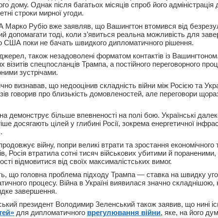
го дому. Однак після багатьох місяців спроб його адміністрація 
етні строки мирної угоди.
 Марко Рубіо вже заявляв, що Вашингтон втомився від безрезу
вий допомагати тоді, коли з’явиться реальна можливість для зав
що США поки не бачать швидкого дипломатичного рішення.
и джерел, також незадоволені форматом контактів із Вашингтоном
х візитів спецпосланців Трампа, а постійного переговорного про
рними зустрічами.
но визнавав, що недооцінив складність війни між Росією та Укра
разів говорив про близькість домовленостей, але переговори щор
на демонструє більше впевненості на полі бою. Українські далек
іше досягають цілей у глибині Росії, зокрема енергетичної інфрас
.
одовжує війну, попри великі втрати та зростання економічного т
в, Росія втратила сотні тисяч військових убитими й пораненими, 
сті відмовитися від своїх максималістських вимог.
ь, що головна проблема підходу Трампа — ставка на швидку уго
тичного процесу. Війна в Україні виявилася значно складнішою, 
видке завершення.
ський президент Володимир Зеленський також заявив, що нині і
тей»
для дипломатичного
врегулювання війни
, яке, на його ду