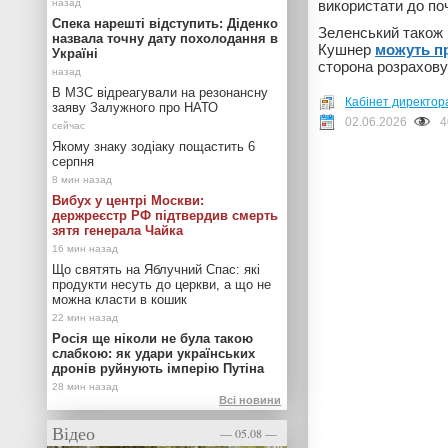
використати до поч
Спека нарешті відступить: Діденко
Зеленський також 
назвала точну дату похолодання в
Кушнер
можуть п
Україні
сторона розраховує
В МЗС відреагували на резонансну
Кабінет директора
заяву Залужного про НАТО
02.06.2026
4
Якому знаку зодіаку пощастить 6
серпня
Вибух у центрі Москви:
держреєстр РФ підтвердив смерть
зятя генерала Чайка
Що святять на Яблучний Спас: які
продукти несуть до церкви, а що не
можна класти в кошик
Росія ще ніколи не була такою
слабкою: як удари українських
дронів руйнують імперію Путіна
Всі новини
Відео
— 05.08 —