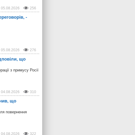
05.08.2026
256
реговорів, -
05.08.2026
276
дповіли, що
ації з примусу Росії
04.08.2026
310
нив, що
для повернення
04.08.2026
322