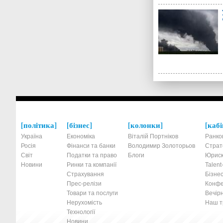
політика
бізнес
колонки
кабі
Україна
Економіка
Віталій Портніков
Ранко
Росія
Фінанси та банки
Володимир Золоторьов
Страт
Світ
Податки та право
Блоги
Юриск
Новини
Ринки та компанії
Talen
Страхування
Бізнес
Прес-релізи
Конфе
Товари та послуги
Вечірн
Нерухомість
Наш тр
Технології
Новини