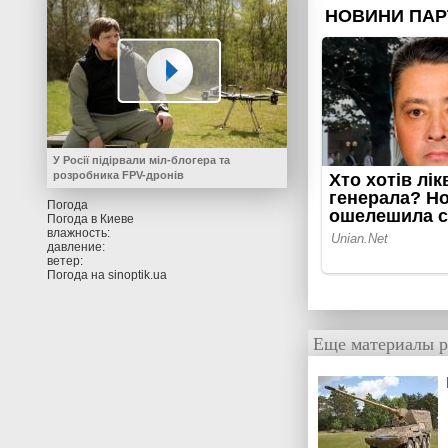
У Росії підірвали міл-блогера та
розробника FPV-дронів
Погода
Погода в
Киеве
влажность:
давление:
ветер:
Погода на
sinoptik.ua
Еще материалы р