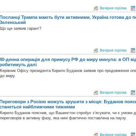
Вечірня горілка
Посланці Трампа мають бути активними, Україна готова до пе
Зеленський
Що ще заявив гарант?
Вечірня горілка
40-денна операція для примусу РФ до миру минула: в ОП ві
робитимуть далі
Керівник Офісу президента Кирило Буданов заявив про продовження опер
до миру.
Вечірня горілка
Переговори з Росією можуть зрушити з місця: Буданов пояс
станеться найближчими тижнями
Кирило Буданов пояснив, що Вашингтон спробує з’ясувати, чи є умови 
переговорів в активну фазу, яка нині фактично поставлена на паузу.
Вечірня горілка