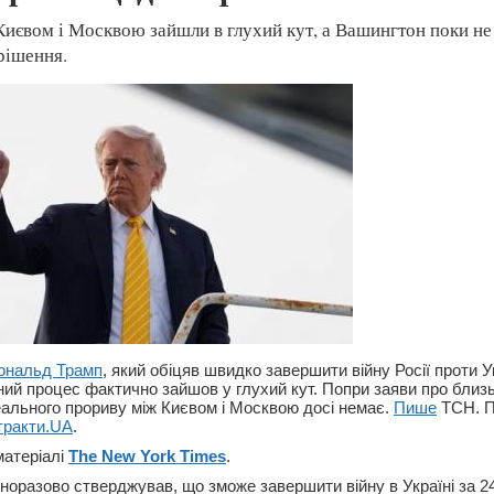
иєвом і Москвою зайшли в глухий кут, а Вашингтон поки не
рішення.
ональд Трамп
, який обіцяв швидко завершити війну Росії проти Ук
ний процес фактично зайшов у глухий кут. Попри заяви про близь
ального прориву між Києвом і Москвою досі немає.
Пише
ТСН. П
тракти.UA
.
матеріалі
The New York Times
.
норазово стверджував, що зможе завершити війну в Україні за 24