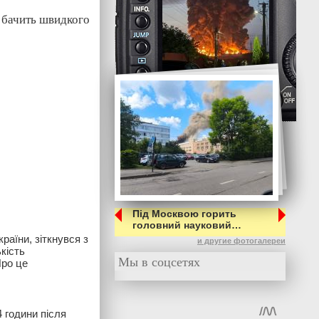
 бачить швидкого
Під Москвою горить
головний науковий…
раїни, зіткнувся з
и другие фотогалереи
кість
Мы в соцсетях
ро це
 години після