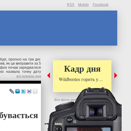
RSS
Mobile
Facebook
бурі, прогноз на три дні:
нив, як це виправити за 5
Кадр дня
фон почав заряджатися
нко назвала точну дату
а
всі новини дня
Wildberries горить у…
Все фото дня
бувається