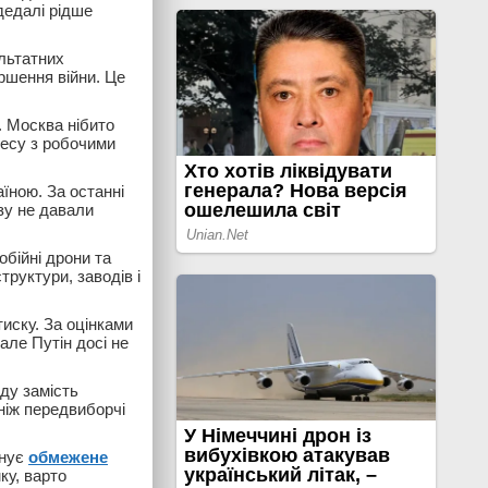
дедалі рідше
льтатних
ершення війни. Це
. Москва нібито
цесу з робочими
їною. За останні
азу не давали
обійні дрони та
труктури, заводів і
иску. За оцінками
але Путін досі не
ду замість
ніж передвиборчі
снує
обмежене
мку, варто