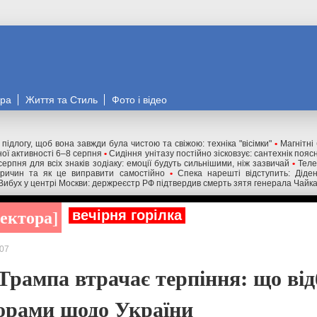
ора
Життя та Стиль
Фото і відео
 підлогу, щоб вона завжди була чистою та свіжою: техніка "вісімки"
•
Магнітні 
ної активності 6–8 серпня
•
Сидіння унітазу постійно зісковзує: сантехнік пояс
серпня для всіх знаків зодіаку: емоції будуть сильнішими, ніж зазвичай
•
Теле
причин та як це виправити самостійно
•
Спека нарешті відступить: Діде
Вибух у центрі Москви: держреєстр РФ підтвердив смерть зятя генерала Чайк
ректора
вечірня горілка
07
Трампа втрачає терпіння: що від
ворами щодо України