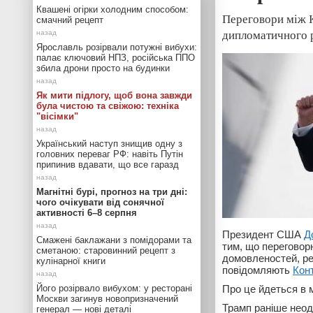
Квашені огірки холодним способом:
Переговори між К
смачний рецепт
дипломатичного 
Ярославль розірвали потужні вибухи:
палає ключовий НПЗ, російська ППО
збила дрони просто на будинки
Як мити підлогу, щоб вона завжди
була чистою та свіжою: техніка
"вісімки"
Український наступ знищив одну з
головних переваг РФ: навіть Путін
припинив вдавати, що все гаразд
Магнітні бурі, прогноз на три дні:
чого очікувати від сонячної
активності 6–8 серпня
Президент США
Д
Смажені баклажани з помідорами та
тим, що переговор
сметаною: старовинний рецепт з
домовленостей, ре
кулінарної книги
повідомляють
Кон
Його розірвало вибухом: у ресторані
Про це йдеться в 
Москви загинув новопризначений
Трамп раніше неод
генерал — нові деталі