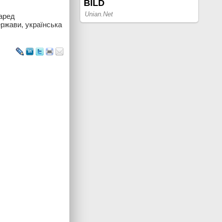
аред
ержави, українська