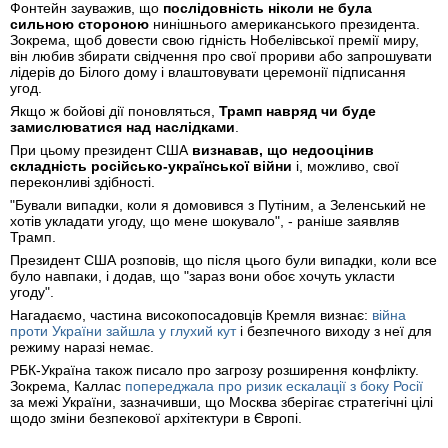
Фонтейн зауважив, що
послідовність ніколи не була
сильною стороною
нинішнього американського президента.
Зокрема, щоб довести свою гідність Нобелівської премії миру,
він любив збирати свідчення про свої прориви або запрошувати
лідерів до Білого дому і влаштовувати церемонії підписання
угод.
Якщо ж бойові дії поновляться,
Трамп навряд чи буде
замислюватися над наслідками
.
При цьому президент США
визнавав, що недооцінив
складність російсько-української війни
і, можливо, свої
переконливі здібності.
"Бували випадки, коли я домовився з Путіним, а Зеленський не
хотів укладати угоду, що мене шокувало", - раніше заявляв
Трамп.
Президент США розповів, що після цього були випадки, коли все
було навпаки, і додав, що "зараз вони обоє хочуть укласти
угоду".
Нагадаємо, частина високопосадовців Кремля визнає:
війна
проти України зайшла у глухий кут
і безпечного виходу з неї для
режиму наразі немає.
РБК-Україна також писало про загрозу розширення конфлікту.
Зокрема, Каллас
попереджала про ризик ескалації з боку Росії
за межі України, зазначивши, що Москва зберігає стратегічні цілі
щодо зміни безпекової архітектури в Європі.