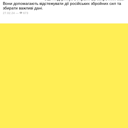
Вони допомагають відстежувати дії російських збройних сил та
збирати важливі дані.
27.02.24 —
673