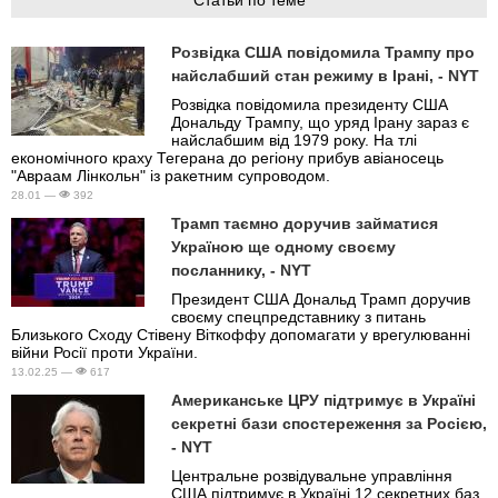
Розвідка США повідомила Трампу про
найслабший стан режиму в Ірані, - NYT
Розвідка повідомила президенту США
Дональду Трампу, що уряд Ірану зараз є
найслабшим від 1979 року. На тлі
економічного краху Тегерана до регіону прибув авіаносець
"Авраам Лінкольн" із ракетним супроводом.
28.01 —
392
Трамп таємно доручив займатися
Україною ще одному своєму
посланнику, - NYT
Президент США Дональд Трамп доручив
своєму спецпредставнику з питань
Близького Сходу Стівену Віткоффу допомагати у врегулюванні
війни Росії проти України.
13.02.25 —
617
Американське ЦРУ підтримує в Україні
секретні бази спостереження за Росією,
- NYT
Центральне розвідувальне управління
США підтримує в Україні 12 секретних баз.