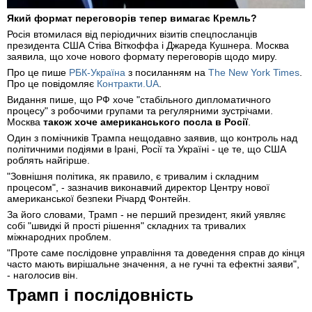
Який формат переговорів тепер вимагає Кремль?
Росія втомилася від періодичних візитів спецпосланців
президента США Стіва Віткоффа і Джареда Кушнера. Москва
заявила, що хоче нового формату переговорів щодо миру.
Про це пише
РБК-Україна
з посиланням на
The New York Times
.
Про це повідомляє
Контракти.UA
.
Видання пише, що РФ хоче "стабільного дипломатичного
процесу" з робочими групами та регулярними зустрічами.
Москва
також хоче американського посла в Росії
.
Один з помічників Трампа нещодавно заявив, що контроль над
політичними подіями в Ірані, Росії та Україні - це те, що США
роблять найгірше.
"Зовнішня політика, як правило, є тривалим і складним
процесом", - зазначив виконавчий директор Центру нової
американської безпеки Річард Фонтейн.
За його словами, Трамп - не перший президент, який уявляє
собі "швидкі й прості рішення" складних та тривалих
міжнародних проблем.
"Проте саме послідовне управління та доведення справ до кінця
часто мають вирішальне значення, а не гучні та ефектні заяви",
- наголосив він.
Трамп і послідовність