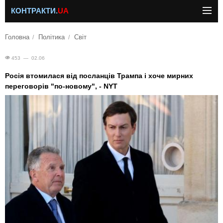
КОНТРАКТИ.
UA
Головна
Політика
Світ
453 — 02.06
Росія втомилася від посланців Трампа і хоче мирних
переговорів "по-новому", - NYT