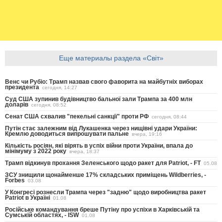
Еще материалы раздела «Світ»
Венс чи Рубіо: Трамп назвав свого фаворита на майбутніх виборах
президента
сегодня, 14:27
Суд США зупинив будівництво бальної зали Трампа за 400 млн
доларів
сегодня, 08:52
Сенат США схвалив "пекельні санкції" проти РФ
сегодня, 08:44
Путін стає залежним від Лукашенка через нищівні удари України:
Кремлю доводиться випрошувати пальне
вчера, 19:16
Кількість росіян, які вірять в успіх війни проти України, впала до
мінімуму з 2022 року
вчера, 18:37
Трамп відкинув прохання Зеленського щодо ракет для Patriot, - FT
05.08
ЗСУ знищили щонайменше 17% складських приміщень Wildberries, -
Forbes
03.08
У Конгресі рознесли Трампа через "задню" щодо виробництва ракет
Patriot в Україні
01.08
Російське командування бреше Путіну про успіхи в Харківській та
Сумській областях, - ISW
01.08