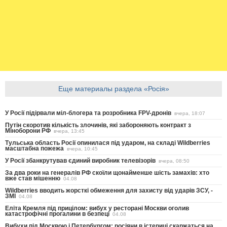
Еще материалы раздела «Росія»
У Росії підірвали міл-блогера та розробника FPV-дронів
вчера, 18:07
Путін скоротив кількість злочинів, які забороняють контракт з
Міноборони РФ
вчера, 13:45
Тульська область Росії опинилася під ударом, на складі Wildberries
масштабна пожежа
вчера, 10:45
У Росії збанкрутував єдиний виробник телевізорів
вчера, 08:50
За два роки на генералів РФ скоїли щонайменше шість замахів: хто
вже став мішенню
04.08
Wildberries вводить жорсткі обмеження для захисту від ударів ЗСУ, -
ЗМІ
04.08
Еліта Кремля під прицілом: вибух у ресторані Москви оголив
катастрофічні прогалини в безпеці
04.08
Вибухи під Москвою і Петербургом: росіяни в істериці скаржаться на