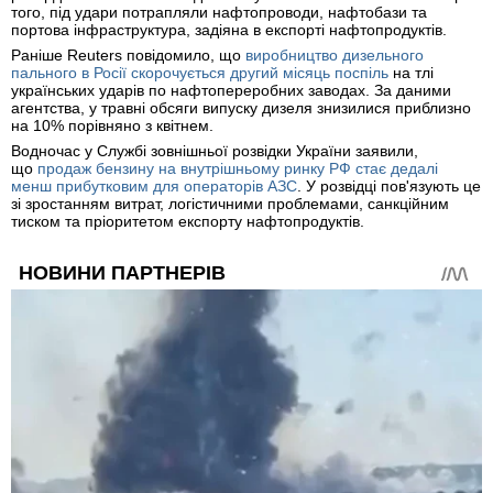
того, під удари потрапляли нафтопроводи, нафтобази та
портова інфраструктура, задіяна в експорті нафтопродуктів.
Раніше Reuters повідомило, що
виробництво дизельного
пального в Росії скорочується другий місяць поспіль
на тлі
українських ударів по нафтопереробних заводах. За даними
агентства, у травні обсяги випуску дизеля знизилися приблизно
на 10% порівняно з квітнем.
Водночас у Службі зовнішньої розвідки України заявили,
що
продаж бензину на внутрішньому ринку РФ стає дедалі
менш прибутковим для операторів АЗС
. У розвідці пов'язують це
зі зростанням витрат, логістичними проблемами, санкційним
тиском та пріоритетом експорту нафтопродуктів.