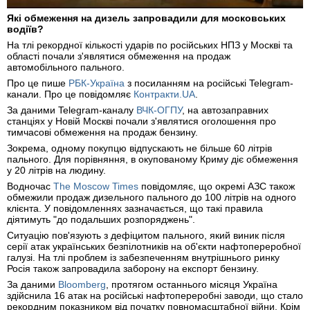
Які обмеження на дизель запровадили для московських
водіїв?
На тлі рекордної кількості ударів по російських НПЗ у Москві та
області почали з'являтися обмеження на продаж
автомобільного пального.
Про це пише
РБК-Україна
з посиланням на російські Telegram-
канали. Про це повідомляє
Контракти.UA
.
За даними Telegram-каналу
ВЧК-ОГПУ
, на автозаправних
станціях у Новій Москві почали з'являтися оголошення про
тимчасові обмеження на продаж бензину.
Зокрема, одному покупцю відпускають не більше 60 літрів
пального. Для порівняння, в окупованому Криму діє обмеження
у 20 літрів на людину.
Водночас
The Moscow Times
повідомляє, що окремі АЗС також
обмежили продаж дизельного пального до 100 літрів на одного
клієнта. У повідомленнях зазначається, що такі правила
діятимуть "до подальших розпоряджень".
Ситуацію пов'язують з дефіцитом пального, який виник після
серії атак українських безпілотників на об'єкти нафтопереробної
галузі. На тлі проблем із забезпеченням внутрішнього ринку
Росія також запровадила заборону на експорт бензину.
За даними
Bloomberg
, протягом останнього місяця Україна
здійснила 16 атак на російські нафтопереробні заводи, що стало
рекордним показником від початку повномасштабної війни. Крім