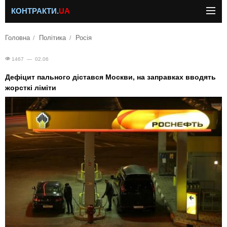
КОНТРАКТИ.
UA
Головна
Політика
Росія
1467 — 02.06
Дефіцит пального дістався Москви, на заправках вводять
жорсткі ліміти