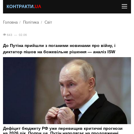
КОНТРАКТИ.
UA
Головна
Політика
Світ
643 — 02.06
До Путіна прийшли з поганими новинами про війну, і
диктатор пішов на божевільне рішення — аналіз ISW
Дефіцит бюджету РФ уже перевищив критичні прогнози
на 2026 рік. Попри це, Путін наполягає на продовженні