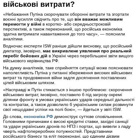
військові витрати?
«Небажання Путіна скорочувати оборонні витрати та згортати
воєнні зусилля свідчить про те, що
він вважає можливим
перемогти у війні
в коротко- або середньостроковій
перспективі, а також переконаний, що російська економіка
здатна витримати навантаження до того часу», — пояснили
аналітики.
Водночас експерти ISW раніше дійшли висновку, що російський
диктатор, імовірно,
має викривлене уявлення про реальний
перебіг бойових дій
в Україні через перебільшені звіти вищого
військового керівництва РФ.
На думку аналітиків, таке сприйняття ситуації може пояснювати
наполегливість Путіна у питанні збереження високих військових
витрат та продовження війни задля досягнення поставлених
цілей військовим шляхом.
«Насправді ж Путін стикається з іншою проблемою: скорочення
військових витрат, імовірно, поставило б під загрозу окремі
ділянки фронту в умовах українських ударів середньої дальності
та контратак, а також дозволило б українським силам розвинути
свої нещодавні успіхи на полі бою», — йдеться у звіті ISW.
До слова,
економіка РФ
демонструє суттєве сповільнення.
Головними причинами є високі кредитні ставки, західні санкції
та удари українських дронів по НПЗ і портах, що вивели з ладу
чверть нафтопереробних потужностей. Представники
російського бізнесу та еліт переконані, що єдиним дієвим