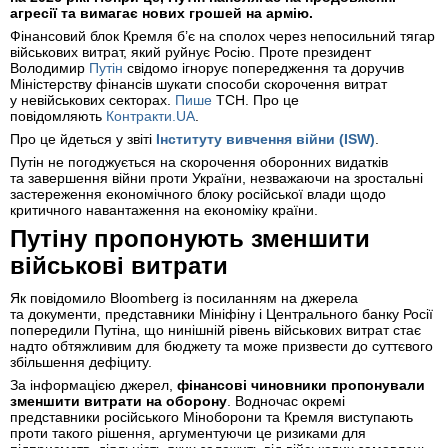
агресії та вимагає нових грошей на армію.
Фінансовий блок Кремля б’є на сполох через непосильний тягар
військових витрат, який руйнує Росію. Проте президент
Володимир
Путін
свідомо ігнорує попередження та доручив
Міністерству фінансів шукати способи скорочення витрат
у невійськових секторах.
Пише
ТСН. Про це
повідомляють
Контракти.UA
.
Про це йдеться у звіті
Інституту вивчення війни (ISW)
.
Путін не погоджується на скорочення оборонних видатків
та завершення війни проти України, незважаючи на зростальні
застереження економічного блоку російської влади щодо
критичного навантаження на економіку країни.
Путіну пропонують зменшити
військові витрати
Як повідомило Bloomberg із посиланням на джерела
та документи, представники Мініфіну і Центрального банку Росії
попередили Путіна, що нинішній рівень військових витрат стає
надто обтяжливим для бюджету та може призвести до суттєвого
збільшення дефіциту.
За інформацією джерел,
фінансові чиновники пропонували
зменшити витрати на оборону
. Водночас окремі
представники російського Міноборони та Кремля виступають
проти такого рішення, аргументуючи це ризиками для