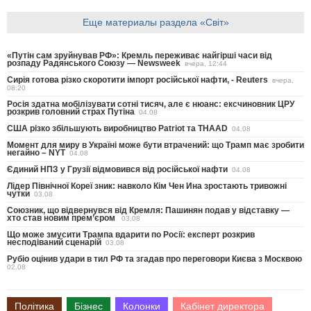
Еще материалы раздела «Світ»
«Путін сам зруйнував РФ»: Кремль переживає найгірші часи від
розпаду Радянського Союзу — Newsweek
вчера, 12:44
Сирія готова різко скоротити імпорт російської нафти, - Reuters
вчера,
08:20
Росія здатна мобілізувати сотні тисяч, але є нюанс: ексчиновник ЦРУ
розкрив головний страх Путіна
04.08
США різко збільшують виробництво Patriot та THAAD
04.08
Момент для миру в Україні може бути втрачений: що Трамп має зробити
негайно – NYT
04.08
Єдиний НПЗ у Грузії відмовився від російської нафти
04.08
Лідер Північної Кореї зник: навколо Кім Чен Ина зростають тривожні
чутки
03.08
Союзник, що відвернувся від Кремля: Пашинян подав у відставку —
хто став новим прем’єром
03.08
Що може змусити Трампа вдарити по Росії: експерт розкрив
несподіваний сценарій
03.08
Рубіо оцінив удари в тил РФ та згадав про переговори Києва з Москвою
02.08
Політика
Бізнес
Колонки
Кабінет директора