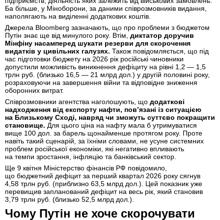
підприємств, діяльність яких залежить від військових замовлень.
Ба більше, у Міноборони, за даними співрозмовників видання,
наполягають на виділенні додаткових коштів.
Джерела Bloomberg зазначають, що про проблеми з бюджетом
Путін знає ще від минулого року. Втім,
диктатор доручив
Мінфіну насамперед шукати резерви для скорочення
видатків у цивільних галузях.
Також повідомляється, що під
час підготовки бюджету на 2026 рік російські чиновники
допустили можливість виникнення дефіциту на рівні 1,2 — 1,5
трлн руб. (близько 16,5 — 21 млрд дол.) у другій половині року,
розраховуючи на завершення війни та відповідне зниження
оборонних витрат.
Співрозмовники агентства наголошують, що
додаткові
надходження від експорту нафти, пов’язані із ситуацією
на Близькому Сході, навряд чи зможуть суттєво покращити
становище.
Для цього ціна на нафту мала б утримуватися
вище 100 дол. за барель щонайменше протягом року. Проте
навіть такий сценарій, за їхніми словами, не усуне системних
проблем російської економіки, які негативно впливають
на темпи зростання, інфляцію та банківський сектор.
Ще 9 квітня Міністерство фінансів РФ повідомило,
що бюджетний дефіцит за перший квартал 2026 року сягнув
4,58 трлн руб. (приблизно 63,5 млрд дол.). Цей показник уже
перевищив запланований дефіцит на весь рік, який становив
3,79 трлн руб. (близько 52,5 млрд дол.).
Чому Путін не хоче скорочувати