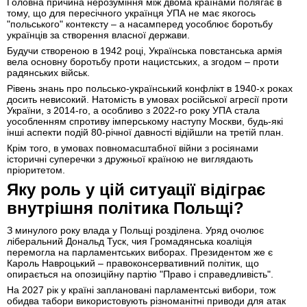
Головна причина нерозуміння між двома країнами полягає в
тому, що для пересічного українця УПА не має якогось
"польського" контексту – а насамперед уособлює боротьбу
українців за створення власної держави.
Будучи створеною в 1942 році, Українська повстанська армія
вела основну боротьбу проти нацистських, а згодом – проти
радянських військ.
Рівень знань про польсько-український конфлікт в 1940-х роках
досить невисокий. Натомість в умовах російської агресії проти
України, з 2014-го, а особливо з 2022-го року УПА стала
уособленням спротиву імперському наступу Москви, будь-які
інші аспекти подій 80-річної давності відійшли на третій план.
Крім того, в умовах повномасштабної війни з росіянами
історичні суперечки з дружньої країною не виглядають
пріоритетом.
Яку роль у цій ситуації відіграє
внутрішня політика Польщі?
З минулого року влада у Польщі розділена. Уряд очолює
ліберальний Дональд Туск, чия Громадянська коаліція
перемогла на парламентських виборах. Президентом же є
Кароль Навроцький – правоконсервативний політик, що
опирається на опозиційну партію "Право і справедливість".
На 2027 рік у країні заплановані парламентські вибори, тож
обидва табори використовують різноманітні приводи для атак