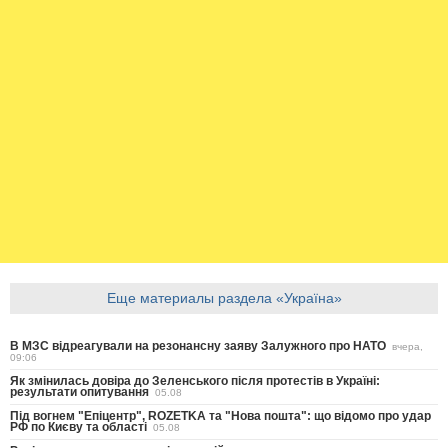
Еще материалы раздела «Україна»
В МЗС відреагували на резонансну заяву Залужного про НАТО
вчера,
09:06
Як змінилась довіра до Зеленського після протестів в Україні:
результати опитування
05.08
Під вогнем "Епіцентр", ROZETKA та "Нова пошта": що відомо про удар
РФ по Києву та області
05.08