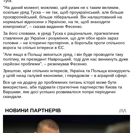
Туск.
"На даний момент, можливо, цей ризик не є таким великим,
оскільки уряд Туска – не так, щоб проукраїнський, але більше
проєвропейський, більше ліберальний. Він налаштований на
нормальні відносини з Україною, на те, щоб знаходити
компроміси", – сказав виданню Фесенко.
За його словами, в уряді Туска є раціональне, прагматичне
ставлення до України і розуміння, що для обох країн зараз
головне – не історичні протиріччя, а боротьба проти спільного
ворога та спільні інтереси в ЄС.
"Але якщо в Польщі зміниться уряд, і він буде проводити таку
політику, як президент Навроцький, тоді для нас виникнуть дуже
серйозні проблеми", – резюмував Фесенко.
Зрештою, крім спільних інтересів, Україна та Польща конкурують
у цілій низці галузей економіки, і передовсім – в аграрній сфері.
Все це на додачу до проблемних питань історії може бути
використано, аби підірвати стратегічне партнерство Києва та
Варшави, яке досі успішно розвивалося попри періодичні
скандали.