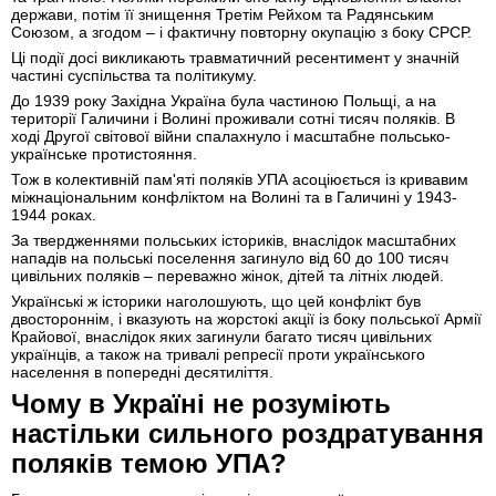
держави, потім її знищення Третім Рейхом та Радянським
Союзом, а згодом – і фактичну повторну окупацію з боку СРСР.
Ці події досі викликають травматичний ресентимент у значній
частині суспільства та політикуму.
До 1939 року Західна Україна була частиною Польщі, а на
території Галичини і Волині проживали сотні тисяч поляків. В
ході Другої світової війни спалахнуло і масштабне польсько-
українське протистояння.
Тож в колективній пам'яті поляків УПА асоціюється із кривавим
міжнаціональним конфліктом на Волині та в Галичині у 1943-
1944 роках.
За твердженнями польських істориків, внаслідок масштабних
нападів на польські поселення загинуло від 60 до 100 тисяч
цивільних поляків – переважно жінок, дітей та літніх людей.
Українські ж історики наголошують, що цей конфлікт був
двостороннім, і вказують на жорстокі акції із боку польської Армії
Крайової, внаслідок яких загинули багато тисяч цивільних
українців, а також на тривалі репресії проти українського
населення в попередні десятиліття.
Чому в Україні не розуміють
настільки сильного роздратування
поляків темою УПА?