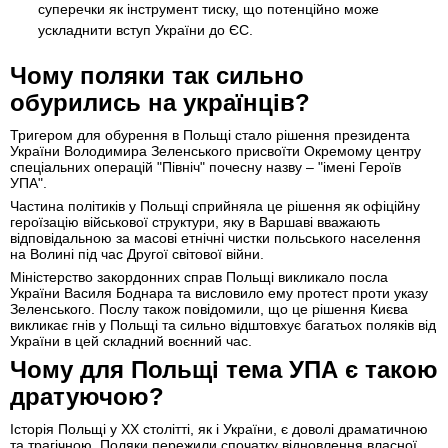
суперечки як інструмент тиску, що потенційно може
ускладнити вступ України до ЄС.
Чому поляки так сильно
обурились на українців?
Тригером для обурення в Польщі стало рішення президента
України Володимира Зеленського присвоїти Окремому центру
спеціальних операцій "Північ" почесну назву – "імені Героїв
УПА".
Частина політиків у Польщі сприйняла це рішення як офіційну
героїзацію військової структури, яку в Варшаві вважають
відповідальною за масові етнічні чистки польського населення
на Волині під час Другої світової війни.
Міністерство закордонних справ Польщі викликало посла
України Василя Боднара та висловило ему протест проти указу
Зеленського. Послу також повідомили, що це рішення Києва
викликає гнів у Польщі та сильно відштовхує багатьох поляків від
України в цей складний воєнний час.
Чому для Польщі тема УПА є такою
дратуючою?
Історія Польщі у ХХ столітті, як і України, є доволі драматичною
та трагічною. Поляки пережили спочатку відновлення власної