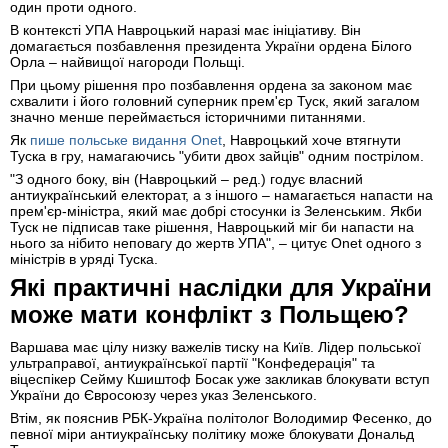
один проти одного.
В контексті УПА Навроцький наразі має ініціативу. Він
домагається позбавлення президента України ордена Білого
Орла – найвищої нагороди Польщі.
При цьому рішення про позбавлення ордена за законом має
схвалити і його головний суперник прем'єр Туск, який загалом
значно менше переймається історичними питаннями.
Як
пише польське видання Onet
, Навроцький хоче втягнути
Туска в гру, намагаючись "убити двох зайців" одним пострілом.
"З одного боку, він (Навроцький – ред.) годує власний
антиукраїнський електорат, а з іншого – намагається напасти на
прем'єр-міністра, який має добрі стосунки із Зеленським. Якби
Туск не підписав таке рішення, Навроцький міг би напасти на
нього за нібито неповагу до жертв УПА", – цитує Onet одного з
міністрів в уряді Туска.
Які практичні наслідки для України
може мати конфлікт з Польщею?
Варшава має цілу низку важелів тиску на Київ. Лідер польської
ультраправої, антиукраїнської партії "Конфедерація" та
віцеспікер Сейму Кшиштоф Босак уже закликав блокувати вступ
України до Євросоюзу через указ Зеленського.
Втім, як пояснив РБК-Україна політолог Володимир Фесенко, до
певної міри антиукраїнську політику може блокувати Дональд