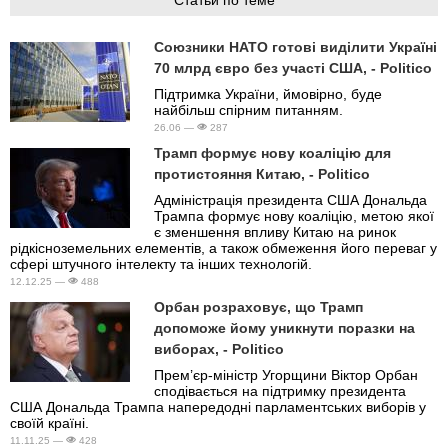
Союзники НАТО готові виділити Україні
70 млрд євро без участі США, - Politico
Підтримка України, ймовірно, буде
найбільш спірним питанням.
26.06 —
287
Трамп формує нову коаліцію для
протистояння Китаю, - Politico
Адміністрація президента США Дональда
Трампа формує нову коаліцію, метою якої
є зменшення впливу Китаю на ринок
рідкісноземельних елементів, а також обмеження його переваг у
сфері штучного інтелекту та інших технологій.
12.12.25 —
488
Орбан розраховує, що Трамп
допоможе йому уникнути поразки на
виборах, - Politico
Прем’єр-міністр Угорщини Віктор Орбан
сподівається на підтримку президента
США Дональда Трампа напередодні парламентських виборів у
своїй країні.
11.11.25 —
428