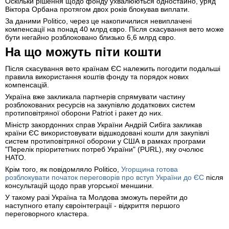
Оскільки рішення щодо фонду ухвалюються одностайно, уряд
Віктора Орбана протягом двох років блокував виплати.
За даними Politico, через це накопичилися невиплачені
компенсації на понад 40 млрд євро. Після скасування вето може
бути негайно розблоковано близько 6,6 млрд євро.
На що можуть піти кошти
Після скасування вето країнам ЄС належить погодити подальші
правила використання коштів фонду та порядок нових
компенсацій.
Україна вже закликала партнерів спрямувати частину
розблокованих ресурсів на закупівлю додаткових систем
протиповітряної оборони Patriot і ракет до них.
Міністр закордонних справ України Андрій Сибіга закликав
країни ЄС використовувати відшкодовані кошти для закупівлі
систем протиповітряної оборони у США в рамках програми
"Перелік пріоритетних потреб України" (PURL), яку очолює
НАТО.
Крім того, як повідомляло Politico,
Угорщина готова
розблокувати початок переговорів про вступ України до ЄС
після
консультацій щодо прав угорської меншини.
У такому разі Україна та Молдова зможуть перейти до
наступного етапу євроінтеграції - відкриття першого
переговорного кластера.