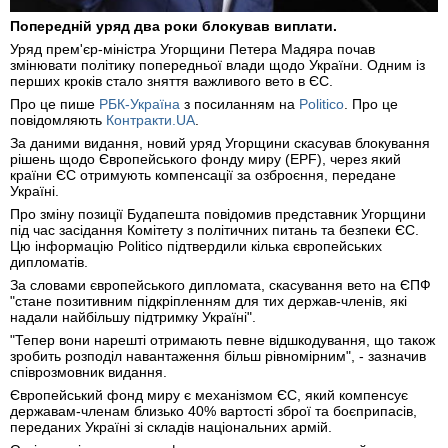
Попередній уряд два роки блокував виплати.
Уряд прем'єр-міністра Угорщини Петера Мадяра почав
змінювати політику попередньої влади щодо України. Одним із
перших кроків стало зняття важливого вето в ЄС.
Про це пише
РБК-Україна
з посиланням на
Politico
. Про це
повідомляють
Контракти.UA
.
За даними видання, новий уряд Угорщини скасував блокування
рішень щодо Європейського фонду миру (EPF), через який
країни ЄС отримують компенсації за озброєння, передане
Україні.
Про зміну позиції Будапешта повідомив представник Угорщини
під час засідання Комітету з політичних питань та безпеки ЄС.
Цю інформацію Politico підтвердили кілька європейських
дипломатів.
За словами європейського дипломата, скасування вето на ЄПФ
"стане позитивним підкріпленням для тих держав-членів, які
надали найбільшу підтримку Україні".
"Тепер вони нарешті отримають певне відшкодування, що також
зробить розподіл навантаження більш рівномірним", - зазначив
співрозмовник видання.
Європейський фонд миру є механізмом ЄС, який компенсує
державам-членам близько 40% вартості зброї та боєприпасів,
переданих Україні зі складів національних армій.