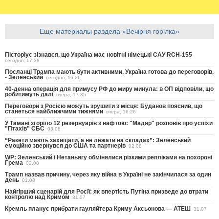
Еще материалы раздела «Вечірня горілка»
Пісторіус зізнався, що Україна має новітні німецькі САУ RCH-155
сегодня, 17:38
Посланці Трампа мають бути активними, Україна готова до переговорів,
- Зеленський
сегодня, 16:26
40-денна операція для примусу РФ до миру минула: в ОП відповіли, що
робитимуть далі
вчера, 17:35
Переговори з Росією можуть зрушити з місця: Буданов пояснив, що
станеться найближчими тижнями
вчера, 16:26
У Тамані згоріло 12 резервуарів з нафтою: "Мадяр" розповів про успіхи
"Птахів" СБС
03.08
“Ракети мають захищати, а не лежати на складах”: Зеленський
емоційно звернувся до США та партнерів
02.08
WP: Зеленський і Нетаньягу обмінялися різкими репліками на похороні
Грема
02.08
Трамп назвав причину, через яку війна в Україні не закінчилася за один
день
01.08
Найгірший сценарій для Росії: як впертість Путіна призведе до втрати
контролю над Кримом
31.07
Кремль планує прибрати гауляйтера Криму Аксьонова — АТЕШ
31.07