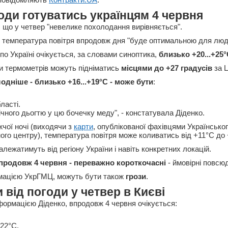
годи готуватись українцям 4 червня
, що у четвер "невелике похолодання вирівняється".
 температура повітря впродовж дня "буде оптимальною для людс
по Україні очікується, за словами синоптика,
близько +20...+25
ки термометрів можуть підніматись
місцями до +27 градусів
за Ц
одніше - близько +16...+19°С - може бути
:
ласті.
чного дьогтю у цю бочечку меду", - констатувала Діденко.
чої ночі (виходячи з
карти
, опублікованої фахівцями Українсько
ного центру), температура повітря може коливатись від +11°С до
залежатимуть від регіону України і навіть конкретних локацій.
продовж 4 червня - переважно короткочасні
- ймовірні повсюд
рмацією УкрГМЦ, можуть бути також
грози
.
 від погоди у четвер в Києві
інформацією Діденко, впродовж 4 червня очікується:
+22°С.