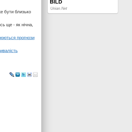
же бути близько
ь ще - як нічна,
рюються прогнози
ривалість