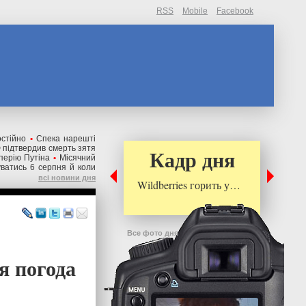
RSS
Mobile
Facebook
остійно
•
Спека нарешті
 підтвердив смерть зятя
Кадр дня
перію Путіна
•
Місячний
уватись 6 серпня й коли
всі новини дня
Wildberries горить у…
Все фото дня
я погода