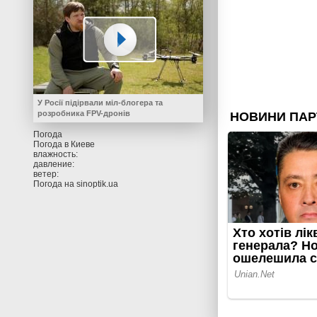
У Росії підірвали міл-блогера та
розробника FPV-дронів
Погода
Погода в
Киеве
влажность:
давление:
ветер:
Погода на
sinoptik.ua