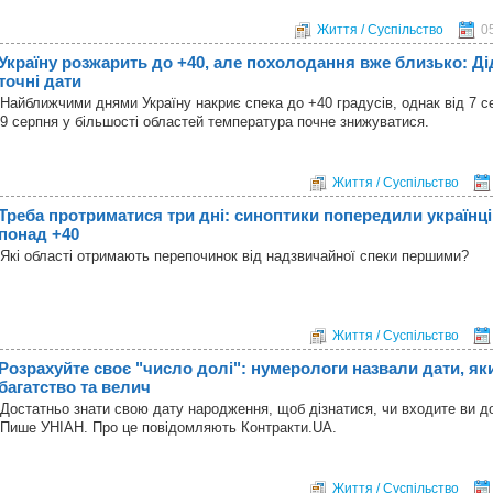
Життя / Суспільство
0
Україну розжарить до +40, але похолодання вже близько: Д
точні дати
Найближчими днями Україну накриє спека до +40 градусів, однак від 7 се
9 серпня у більшості областей температура почне знижуватися.
Життя / Суспільство
Треба протриматися три дні: синоптики попередили українці
понад +40
Які області отримають перепочинок від надзвичайної спеки першими?
Життя / Суспільство
Розрахуйте своє "число долі": нумерологи назвали дати, я
багатство та велич
Достатньо знати свою дату народження, щоб дізнатися, чи входите ви д
Пише УНІАН. Про це повідомляють Контракти.UA.
Життя / Суспільство