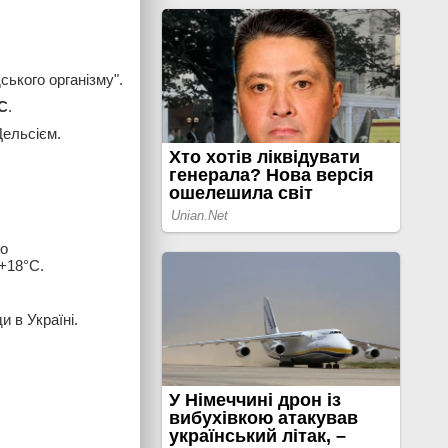
ького організму".
°С
.
ельсієм.
го
 +18°С.
и в Україні.