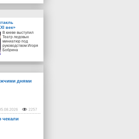
ктакль
XI век»
В киеве выступил
Театр ледовых
миниатюр под
руководством Игоря
Бобрина
лижчими днями
05.08.2026
2257
о чекали