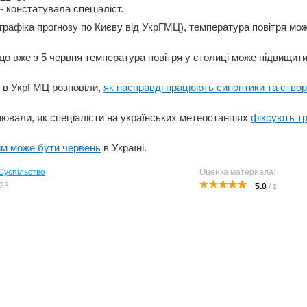
 - констатувала спеціаліст.
 графіка прогнозу по Києву від УкрГМЦ), температура повітря мо
о вже з 5 червня температура повітря у столиці може підвищитис
 в УкрГМЦ розповіли,
як насправді працюють синоптики та ство
нювали, як спеціалісти на українських метеостанціях
фіксують т
им може бути червень
в Україні.
Суспільство
Оценка материала:
33
5.0
/
2