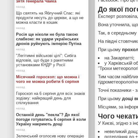
зятя генерала Чайка
До якої по
Що святять на Яблучний Спас: які
Експерт розповіла
продукти несуть до церкви, а що не
можна класти в кошик
Вона уточнила, що
Так, в середньому 
Росія ще ніколи не була такою
слабкою: як удари українських
На півдні стовпчи
дронів руйнують імперію Путіна
При цьому
прохол
"Легітимні військові цілі": Сибіга
на Закарпатті;
відповів, що буде з ракетними
у Харківській об
установками КНДР у Росії
"Трохи метеорологі
Тим часом найближ
Місячний гороскоп: що можна і
чого не можна робити 6 серпня
гідрометеорологіч
Точні показники - 
Гороскоп на 6 серпня для всіх знаків
зодіаку: найкращий день для
При цьому
дощі в
спілкування
Місцями, за інфо
Останній день "пекла"? До якої
Чого чекати
погоди готуватись 6 серпня й коли
У Києві, згідно з 
Україну накриють дощі
невеликий дощ;
Зеленський оголосив нову операцію
потепління до 