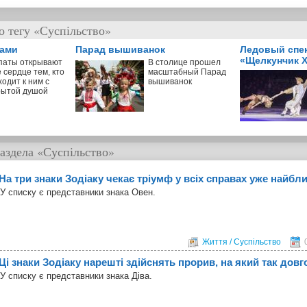
о тегу «Суспільство»
пами
Парад вышиванок
Ледовый спе
«Щелкунчик X
паты открывают
В столице прошел
 сердце тем, кто
масштабный Парад
одит к ним с
вышиванок
рытой душой
аздела
«Суспільство»
На три знаки Зодіаку чекає тріумф у всіх справах уже найб
У списку є представники знака Овен.
Життя / Суспільство
Ці знаки Зодіаку нарешті здійснять прорив, на який так довг
У списку є представники знака Діва.