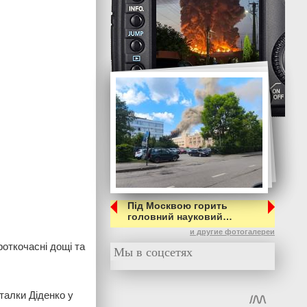
Під Москвою горить
головний науковий…
и другие фотогалереи
роткочасні дощі та
Мы в соцсетях
талки Діденко у