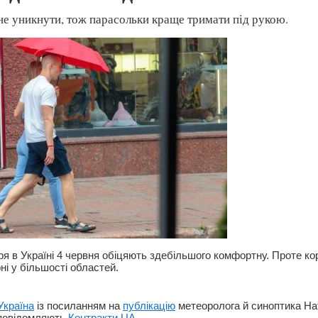
не уникнути, тож парасольки краще тримати під рукою.
ря в Україні 4 червня обіцяють здебільшого комфортну. Проте ко
рні у більшості областей.
Україна
із посиланням на
публікацію
метеоролога й синоптика На
 повідомляють
Контракти.UA
.