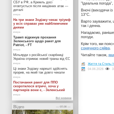
СБУ в РФ, а Кремль досі
"Ідеальна погода",
оговтується після нищівних атак —
деталі
Вночі (виходячи із
13°С.
На три знаки Зодіаку чекає тріумф
Варто зауважити, щ
у всіх справах уже найближчими
так і денна.
днями
Нагадаємо, раніше
погоди.
Трамп відкинув прохання
Зеленського щодо ракет для
Крім того, ми пояс
Patriot, - FT
сонячного сяйва
.
Читайте також,
як
Мільярди з російської скарбниці:
Україна отримає новий транш від ЄС
Життя та Стиль / 
Ці знаки Зодіаку нарешті здійснять
04.06.2026
3
прорив, на який так довго чекали
Постачання ракет для ППО
скоротилося втричі, хоча у
партнерів вони є, - Зеленський
Всі новини
Відео
— 05.08 —