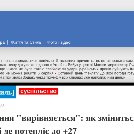
ора
Життя та Стиль
Фото і відео
н почав заряджатися повільно: 5 головних причин та як це виправити сам
вала точну дату похолодання в Україні
•
Вибух у центрі Москви: держреєстр РФ
 ще ніколи не була такою слабкою: як удари українських дронів руйнують ім
чого не можна робити 6 серпня
•
Останній день "пекла"? До якої погоди гот
На три знаки Зодіаку чекає тріумф у всіх справах уже найближчими днями
тиль
суспільство
33
ння "вирівняється": як змінитьс
і де потепліє до +27