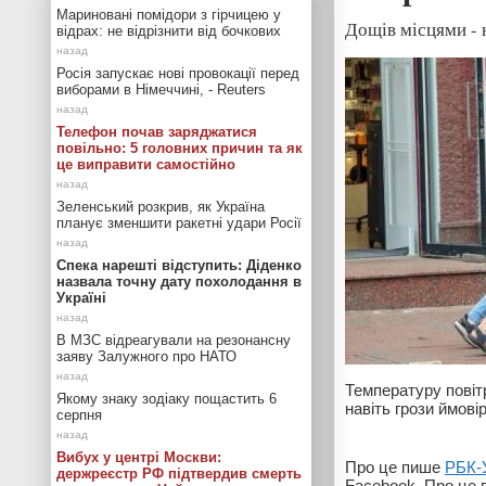
Мариновані помідори з гірчицею у
Дощів місцями - 
відрах: не відрізнити від бочкових
Росія запускає нові провокації перед
виборами в Німеччині, - Reuters
Телефон почав заряджатися
повільно: 5 головних причин та як
це виправити самостійно
Зеленський розкрив, як Україна
планує зменшити ракетні удари Росії
Спека нарешті відступить: Діденко
назвала точну дату похолодання в
Україні
В МЗС відреагували на резонансну
заяву Залужного про НАТО
Температуру повіт
Якому знаку зодіаку пощастить 6
навіть грози ймові
серпня
Вибух у центрі Москви:
Про це пише
РБК-
держреєстр РФ підтвердив смерть
Facebook. Про це