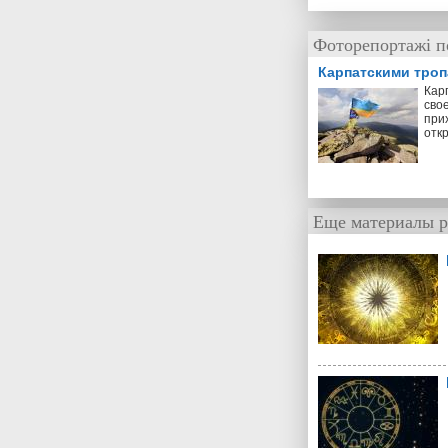
Фоторепортажі п
Карпатскими тро
Кар
свое
прих
отк
Еще материалы р