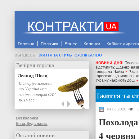
Головна
Політика
Бізнес
Колонки
Кабінет директ
ЖИТТЯ ТА СТИЛЬ
СУСПІЛЬСТВО
НОВИНИ ДНЯ:
Телефо
Вечірня горілка
відступить: Діденко наз
генерала Чайка
•
Росія
Леонид Швец
гороскоп: що можна і 
Україну накриють дощі
•
Пісторіус зізнався,
що Україна має
життя та с
новітні німецькі САУ
RCH-155
04.06.2026
3
Похолода
Всі колонки
Квви, будь ласка
4 червня 
Останні новини