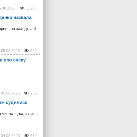
5.08.2026
12286
іденко назвала
рпня на заході, а 8–
05.08.2026
509
в про спеку
05.08.2026
252
ким судилися
о числа щасливчиків.
04.08.2026
679