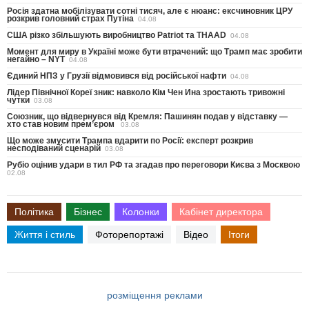
Росія здатна мобілізувати сотні тисяч, але є нюанс: ексчиновник ЦРУ
розкрив головний страх Путіна
04.08
США різко збільшують виробництво Patriot та THAAD
04.08
Момент для миру в Україні може бути втрачений: що Трамп має зробити
негайно – NYT
04.08
Єдиний НПЗ у Грузії відмовився від російської нафти
04.08
Лідер Північної Кореї зник: навколо Кім Чен Ина зростають тривожні
чутки
03.08
Союзник, що відвернувся від Кремля: Пашинян подав у відставку —
хто став новим прем’єром
03.08
Що може змусити Трампа вдарити по Росії: експерт розкрив
несподіваний сценарій
03.08
Рубіо оцінив удари в тил РФ та згадав про переговори Києва з Москвою
02.08
Політика
Бізнес
Колонки
Кабінет директора
Життя і стиль
Фоторепортажі
Відео
Ітоги
розміщення реклами