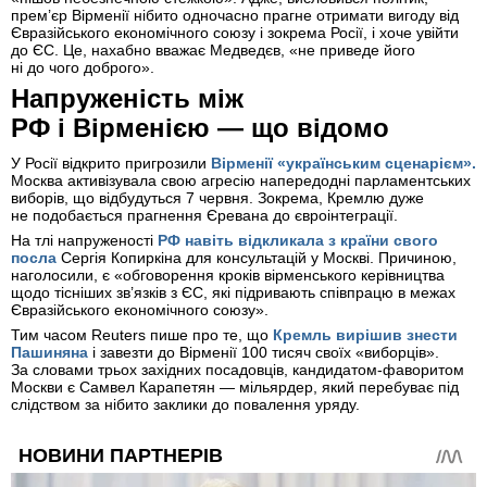
прем’єр Вірменії нібито одночасно прагне отримати вигоду від
Євразійського економічного союзу і зокрема Росії, і хоче увійти
до ЄС. Це, нахабно вважає Медведєв, «не приведе його
ні до чого доброго».
Напруженість між
РФ і Вірменією — що відомо
У Росії відкрито пригрозили
Вірменії «українським сценарієм».
Москва активізувала свою агресію напередодні парламентських
виборів, що відбудуться 7 червня. Зокрема, Кремлю дуже
не подобається прагнення Єревана до євроінтеграції.
На тлі напруженості
РФ навіть відкликала з країни свого
посла
Сергія Копиркіна для консультацій у Москві. Причиною,
наголосили, є «обговорення кроків вірменського керівництва
щодо тісніших зв’язків з ЄС, які підривають співпрацю в межах
Євразійського економічного союзу».
Тим часом Reuters пише про те, що
Кремль вирішив знести
Пашиняна
і завезти до Вірменії 100 тисяч своїх «виборців».
За словами трьох західних посадовців, кандидатом-фаворитом
Москви є Самвел Карапетян — мільярдер, який перебуває під
слідством за нібито заклики до повалення уряду.