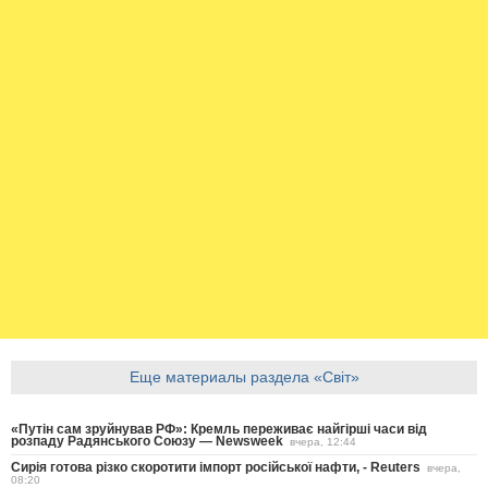
Еще материалы раздела «Світ»
«Путін сам зруйнував РФ»: Кремль переживає найгірші часи від
розпаду Радянського Союзу — Newsweek
вчера, 12:44
Сирія готова різко скоротити імпорт російської нафти, - Reuters
вчера,
08:20