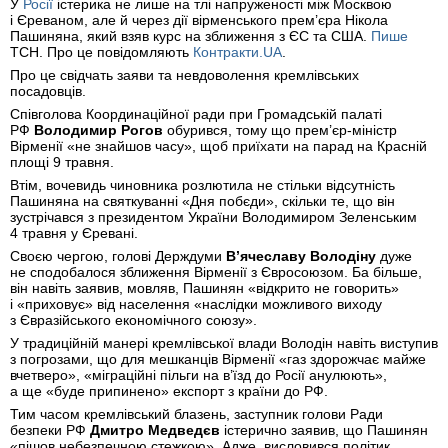
У
Росії
істерика не лише на тлі напруженості між Москвою
і Єреваном, але й через дії вірменського прем’єра Нікола
Пашиняна, який взяв курс на зближення з ЄС та США.
Пише
ТСН. Про це повідомляють
Контракти.UA
.
Про це свідчать заяви та невдоволення кремлівських
посадовців.
Співголова Координаційної ради при Громадській палаті
РФ
Володимир Рогов
обурився, тому що прем’єр-міністр
Вірменії «не знайшов часу», щоб приїхати на парад на Красній
площі 9 травня.
Втім, вочевидь чиновника розлютила не стільки відсутність
Пашиняна на святкуванні «Дня побєди», скільки те, що він
зустрічався з президентом України Володимиром Зеленським
4 травня у Єревані.
Своєю чергою, голові Держдуми
В’ячеславу Володіну
дуже
не сподобалося зближення Вірменії з Євросоюзом. Ба більше,
він навіть заявив, мовляв, Пашинян «відкрито не говорить»
і «приховує» від населення «наслідки можливого виходу
з Євразійського економічного союзу».
У традиційній манері кремлівської влади Володін навіть виступив
з погрозами, що для мешканців Вірменії «газ здорожчає майже
вчетверо», «міграційні пільги на в’їзд до Росії анулюють»,
а ще «буде припинено» експорт з країни до РФ.
Тим часом кремлівський блазень, заступник голови Ради
безпеки РФ
Дмитро Медведєв
істерично заявив, що Пашинян
«пішов небезпечною стежкою». Адже, висловився політик,