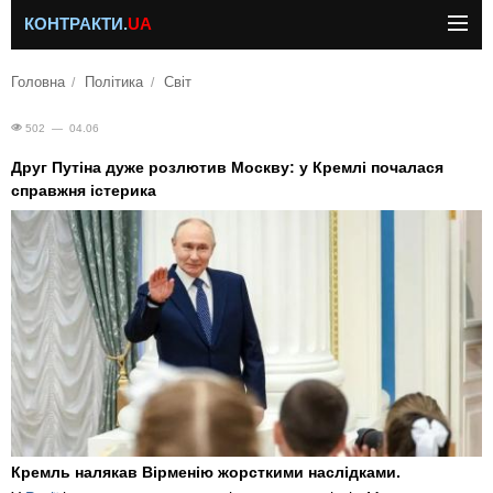
КОНТРАКТИ.
UA
Головна
Політика
Світ
502 — 04.06
Друг Путіна дуже розлютив Москву: у Кремлі почалася
справжня істерика
Кремль налякав Вірменію жорсткими наслідками.