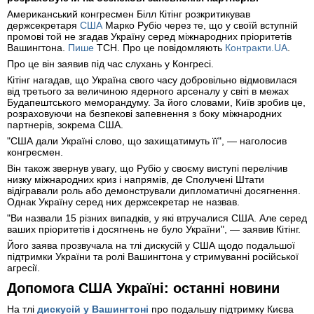
Американський конгресмен Білл Кітінг розкритикував
держсекретаря
США
Марко Рубіо через те, що у своїй вступній
промові той не згадав Україну серед міжнародних пріоритетів
Вашингтона.
Пише
ТСН. Про це повідомляють
Контракти.UA
.
Про це він заявив під час слухань у Конгресі.
Кітінг нагадав, що Україна свого часу добровільно відмовилася
від третього за величиною ядерного арсеналу у світі в межах
Будапештського меморандуму. За його словами, Київ зробив це,
розраховуючи на безпекові запевнення з боку міжнародних
партнерів, зокрема США.
"США дали Україні слово, що захищатимуть її", — наголосив
конгресмен.
Він також звернув увагу, що Рубіо у своєму виступі перелічив
низку міжнародних криз і напрямів, де Сполучені Штати
відігравали роль або демонстрували дипломатичні досягнення.
Однак Україну серед них держсекретар не назвав.
"Ви назвали 15 різних випадків, у які втручалися США. Але серед
ваших пріоритетів і досягнень не було України", — заявив Кітінг.
Його заява прозвучала на тлі дискусій у США щодо подальшої
підтримки України та ролі Вашингтона у стримуванні російської
агресії.
Допомога США Україні: останні новини
На тлі
дискусій у Вашингтоні
про подальшу підтримку Києва