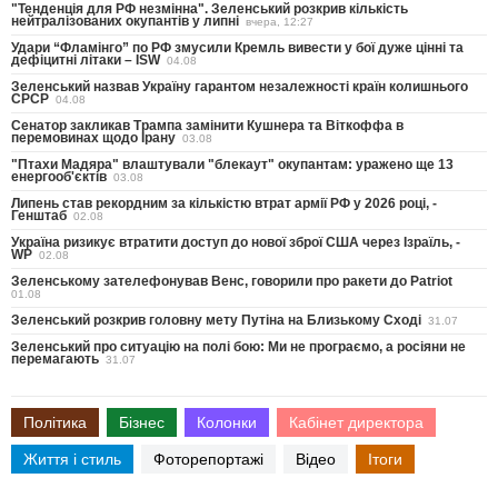
"Тенденція для РФ незмінна". Зеленський розкрив кількість
нейтралізованих окупантів у липні
вчера, 12:27
Удари “Фламінго” по РФ змусили Кремль вивести у бої дуже цінні та
дефіцитні літаки – ISW
04.08
Зеленський назвав Україну гарантом незалежності країн колишнього
СРСР
04.08
Сенатор закликав Трампа замінити Кушнера та Віткоффа в
перемовинах щодо Ірану
03.08
"Птахи Мадяра" влаштували "блекаут" окупантам: уражено ще 13
енергооб'єктів
03.08
Липень став рекордним за кількістю втрат армії РФ у 2026 році, -
Генштаб
02.08
Україна ризикує втратити доступ до нової зброї США через Ізраїль, -
WP
02.08
Зеленському зателефонував Венс, говорили про ракети до Patriot
01.08
Зеленський розкрив головну мету Путіна на Близькому Сході
31.07
Зеленський про ситуацію на полі бою: Ми не програємо, а росіяни не
перемагають
31.07
Політика
Бізнес
Колонки
Кабінет директора
Життя і стиль
Фоторепортажі
Відео
Ітоги