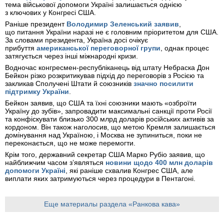
тема військової допомоги Україні залишається однією
з ключових у Конгресі США.
Раніше президент
Володимир Зеленський заявив
,
що питання України наразі не є головним пріоритетом для США.
За словами президента, Україна досі очікує
прибуття
американської переговорної групи
, однак процес
затягується через інші міжнародні кризи.
Водночас конгресмен-республіканець від штату Небраска Дон
Бейкон різко розкритикував підхід до переговорів з Росією та
закликав Сполучені Штати й союзників
значно посилити
підтримку України
.
Бейкон заявив, що США та їхні союзники мають «озброїти
Україну до зубів», запровадити максимальні санкції проти Росії
та конфіскувати близько 300 млрд доларів російських активів за
кордоном. Він також наголосив, що метою Кремля залишається
домінування над Україною, і Москва не зупиниться, поки не
переконається, що не може перемогти.
Крім того, державний секретар США Марко Рубіо заявив, що
найближчим часом з’являться
новини щодо 400 млн доларів
допомоги Україні
, які раніше схвалив Конгрес США, але
виплати яких затримуються через процедури в Пентагоні.
Еще материалы раздела «Ранкова кава»