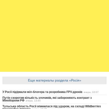
Еще материалы раздела «Росія»
У Росії підірвали міл-блогера та розробника FPV-дронів
вчера, 18:07
Путін скоротив кількість злочинів, які забороняють контракт з
Міноборони РФ
вчера, 13:45
Тульська область Росії опинилася під ударом, на складі Wildberries
масштабна пожежа