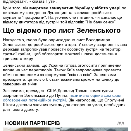
підписувати", - сказав Путін.
Крім того, він
вчергове звинуватив Україну у нібито ударі
по
цивільному коледжі на Луганщині та закликав російських
окупантів "працювати". На уточнююче питання, чи означає це
відмову диктатора від зустрічі той відповів: "Не бачу сенсу".
Що відомо про лист Зеленського
Нагадаємо, вчора було оприлюднено лист Володимира
Зеленського до російського диктатора. У своєму зверненні глава
держави запропонував провести особисту зустріч на території
третьої країни, щоб обговорити можливі шляхи досягнення
тривалого миру.
Зеленський заявив, що Україна готова оголосити припинення
вогню на час переговорів. Також Київ запропонував провести
обмін полоненими за формулою "всіх на всіх". За словами
президента, це могло б стати важливим кроком на шляху до
завершення війни.
Зазначимо, президент США Дональд Трамп, коментуючи
звернення Зеленського до Путіна,
позитивно оцінив сам факт
обговорення потенційної зустрічі
. Він наголосив, що Сполучені
Штати доклали значних зусиль для створення умов, необхідних
для такого діалогу.