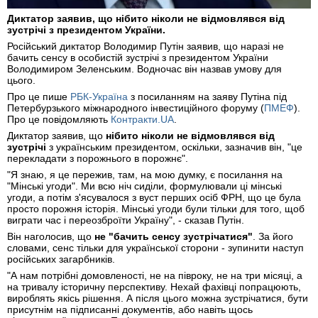
Диктатор заявив, що нібито ніколи не відмовлявся від
зустрічі з президентом України.
Російський диктатор Володимир Путін заявив, що наразі не
бачить сенсу в особистій зустрічі з президентом України
Володимиром Зеленським. Водночас він назвав умову для
цього.
Про це пише
РБК-Україна
з посиланням на заяву Путіна під
Петербурзького міжнародного інвестиційного форуму (
ПМЕФ
).
Про це повідомляють
Контракти.UA
.
Диктатор заявив, що
нібито ніколи не відмовлявся від
зустрічі
з українським президентом, оскільки, зазначив він, "це
перекладати з порожнього в порожнє".
"Я знаю, я це пережив, там, на мою думку, є посилання на
"Мінські угоди". Ми всю ніч сиділи, формулювали ці мінські
угоди, а потім з'ясувалося з вуст перших осіб ФРН, що це була
просто порожня історія. Мінські угоди були тільки для того, щоб
виграти час і переозброїти Україну", - сказав Путін.
Він наголосив, що
не "бачить сенсу зустрічатися"
. За його
словами, сенс тільки для української сторони - зупинити наступ
російських загарбників.
"А нам потрібні домовленості, не на півроку, не на три місяці, а
на тривалу історичну перспективу. Нехай фахівці попрацюють,
вироблять якісь рішення. А після цього можна зустрічатися, бути
присутнім на підписанні документів, або навіть щось