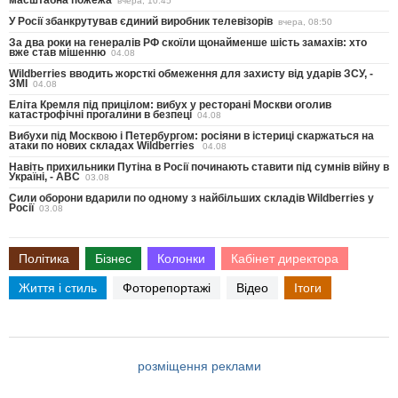
вчера, 10:45
У Росії збанкрутував єдиний виробник телевізорів
вчера, 08:50
За два роки на генералів РФ скоїли щонайменше шість замахів: хто
вже став мішенню
04.08
Wildberries вводить жорсткі обмеження для захисту від ударів ЗСУ, -
ЗМІ
04.08
Еліта Кремля під прицілом: вибух у ресторані Москви оголив
катастрофічні прогалини в безпеці
04.08
Вибухи під Москвою і Петербургом: росіяни в істериці скаржаться на
атаки по нових складах Wildberries
04.08
Навіть прихильники Путіна в Росії починають ставити під сумнів війну в
Україні, - ABC
03.08
Сили оборони вдарили по одному з найбільших складів Wildberries у
Росії
03.08
Політика
Бізнес
Колонки
Кабінет директора
Життя і стиль
Фоторепортажі
Відео
Ітоги
розміщення реклами