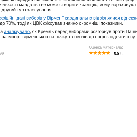
кількості мандатів і не може створити коаліцію, йому нараховуют
 другий тур голосування.
офіційні дані виборів у Вірменії кардинально відрізнялися від екз
о 70%, тоді як ЦВК фіксував значно скромніші показники.
на
аналізувало
, як Кремль перед виборами розгорнув проти Паши
 на імпорт вірменського коньяку та овочів до погроз підняти ціну н
Оценка материала:
99
5.0
/
3