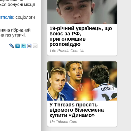
ься бонусні місця
итполів
: соціологи
няна гібридний
а газ утричі.