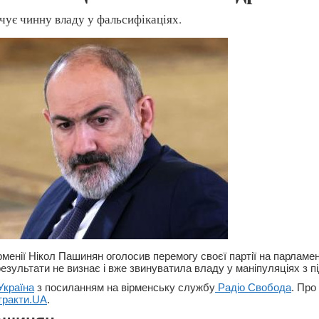
чує чинну владу у фальсифікаціях.
рменії Нікол Пашинян оголосив перемогу своєї партії на парламе
езультати не визнає і вже звинуватила владу у маніпуляціях з п
Україна
з посиланням на вірменську службу
Радіо Свобода
. Про
тракти.UA
.