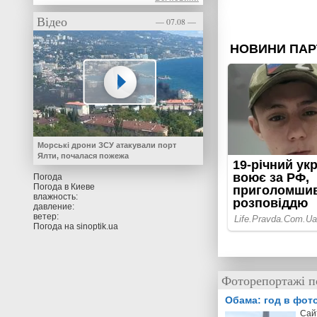
Відео
— 07.08 —
Морські дрони ЗСУ атакували порт
Ялти, почалася пожежа
Погода
Погода в
Киеве
влажность:
давление:
ветер:
Погода на
sinoptik.ua
Фоторепортажі по
Обама: год в фот
Cай