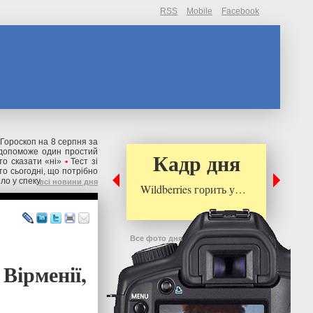
RSS
Mobile
Facebook
Гороскоп на 8 серпня за
: допоможе один простий
Кадр дня
то сказати «ні»
•
Тест зі
то сьогодні, що потрібно
іло у спеку
всі новини дня
Wildberries горить у…
Все фото дня
Вірменії,