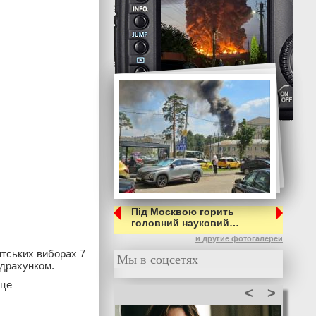
Під Москвою горить
головний науковий…
и другие фотогалереи
нтських виборах 7
Мы в соцсетях
ідрахунком.
 це
<
>