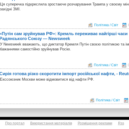
Ця суперечка підкреслила зростаюче розчарування Трампа у своєму міні
західні ЗМІ.
Політика / Світ
«Путін сам зруйнував РФ»: Кремль переживає найгірші часи 
Радянського Союзу — Newsweek
У Newsweek вважають, що диктатор Кремля Путін своєю політикою та і
бажаннями самостійно зруйнував Росію.
Політика / Світ
Сирія готова різко скоротити імпорт російської нафти, - Reut
Екссоюзник Москви може відмовитися від нафти РФ.
Політика / Світ
Про портал
Використання матеріалів
Розміщення реклами
Rss