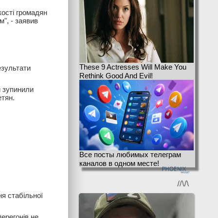
кості громадян
м", - заявив
These 9 Actresses Will Make You
езультати
Rethink Good And Evil!
и зупинили
етян.
Все посты любимых телеграм
каналов в одном месте!
ня стабільної
перегонів не