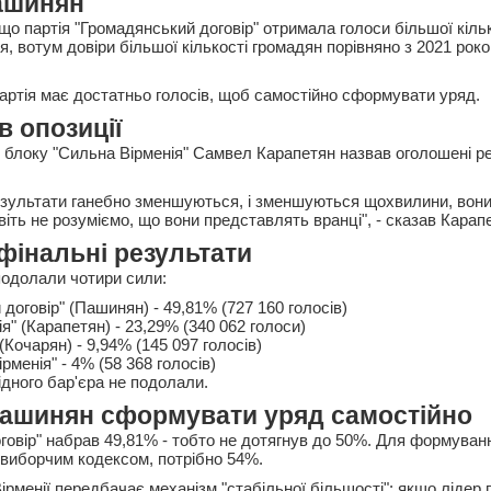
ашинян
що партія "Громадянський договір" отримала голоси більшої кіль
я, вотум довіри більшої кількості громадян порівняно з 2021 роко
партія має достатньо голосів, щоб самостійно сформувати уряд.
в опозиції
о блоку "Сильна Вірменія" Самвел Карапетян назвав оголошені р
результати ганебно зменшуються, і зменшуються щохвилини, вон
авіть не розуміємо, що вони представлять вранці", - сказав Карап
фінальні результати
подолали чотири сили:
договір" (Пашинян) - 49,81% (727 160 голосів)
я" (Карапетян) - 23,29% (340 062 голоси)
 (Кочарян) - 9,94% (145 097 голосів)
рменія" - 4% (58 368 голосів)
хідного бар'єра не подолали.
Пашинян сформувати уряд самостійно
говір" набрав 49,81% - тобто не дотягнув до 50%. Для формуван
з виборчим кодексом, потрібно 54%.
рменії передбачає механізм "стабільної більшості": якщо лідер 