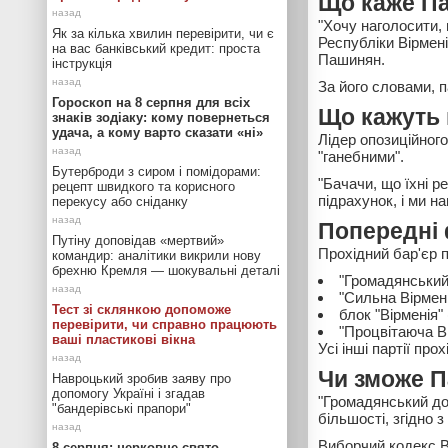
Що каже П
"Хочу наголосити, 
Як за кілька хвилин перевірити, чи є
Республіки Вірмені
на вас банківський кредит: проста
Пашинян.
інструкція
За його словами, 
Гороскоп на 8 серпня для всіх
Що кажуть 
знаків зодіаку: кому повернеться
удача, а кому варто сказати «ні»
Лідер опозиційног
"ганебними".
Бутерброди з сиром і помідорами:
"Бачачи, що їхні 
рецепт швидкого та корисного
підрахунок, і ми н
перекусу або сніданку
Попередні 
Путіну доповідав «мертвий»
Прохідний бар'єр 
командир: аналітики викрили нову
брехню Кремля — шокувальні деталі
"Громадянський 
"Сильна Вірмені
Тест зі склянкою допоможе
блок "Вірменія"
перевірити, чи справно працюють
"Процвітаюча Ві
ваші пластикові вікна
Усі інші партії про
Чи зможе 
Навроцький зробив заяву про
допомогу Україні і згадав
"Громадянський до
"бандерівські прапори"
більшості, згідно 
Виборчий кодекс Ві
8 серпня: церковне свято