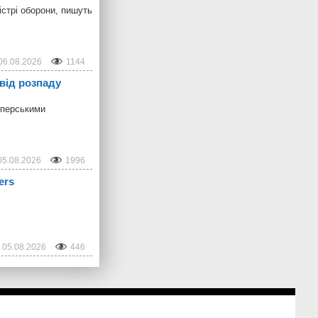
стрі оборони, пишуть
06.08.2026
1144
від розпаду
мперськими
05.08.2026
1996
ers
05.08.2026
446