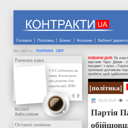
Головна
Політика
Бізнес
Колонки
Кабінет директ
ПОЛІТИКА
СВІТ
НОВИНИ ДНЯ:
Як очист
Ранкова кава
картами Таро: Дівам - с
предмет з кухні
•
Горос
У ЄС відповіли на
склянкою допоможе пере
зробити, щоб здійснило
заяву Зеленського
про ракети для
політика
української ППО
08.06.2026
9
Партія П
Всі гості
Дайте горілки
обійшовш
Останні новини