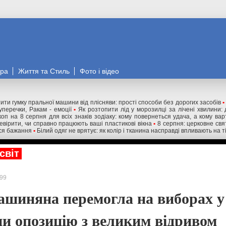
ора
Життя та Стиль
Фото і відео
ити гумку пральної машини від плісняви: прості способи без дорогих засобів
•
уперечки, Ракам - емоції
•
Як розтопити лід у морозилці за лічені хвилини
коп на 8 серпня для всіх знаків зодіаку: кому повернеться удача, а кому вар
вірити, чи справно працюють ваші пластикові вікна
•
8 серпня: церковне свя
ся бажання
•
Білий одяг не врятує: як колір і тканина насправді впливають на т
світ
99
ашиняна перемогла на виборах у 
и опозицію з великим відривом