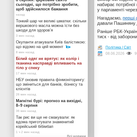
набирає потрібної 
сьогодні, що потрібно зробити,
щоб здійснилося бажання
у парламенті через
Нагадаємо,
перші 
Тонкий шар чи великі шматки: скільки
давали Пашиняну д
вершкового масла можна їсти без
шкоди для здоров’я
Раніше РБК-Украї
тиск - від заборони
Окупанти атакували Київ балістикою:
що відомо на цей момент
Політика / Світ
08.06.2026
9
Білий одяг не врятує: як колір і
тканина насправді впливають на
тіло у спеку
НБУ оновив правила фінмоніторингу:
що зміниться для банків, бізнесу та
клієнтів
Магнітні бурі: прогноз на вихідні,
8–9 серпня
Так рис ви ще не смакували: як
вдома приготувати знаменитий
корейський бібімбап
Всі новини