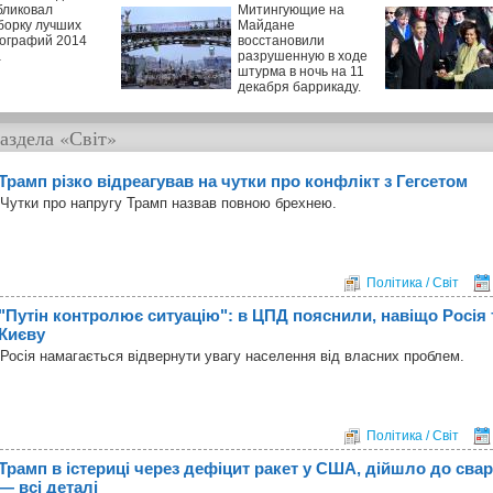
бликовал
Митингующие на
борку лучших
Майдане
ографий 2014
восстановили
а
разрушенную в ходе
штурма в ночь на 11
декабря баррикаду.
аздела
«Світ»
Трамп різко відреагував на чутки про конфлікт з Гегсетом
Чутки про напругу Трамп назвав повною брехнею.
Політика / Світ
"Путін контролює ситуацію": в ЦПД пояснили, навіщо Росія
Києву
Росія намагається відвернути увагу населення від власних проблем.
Політика / Світ
Трамп в істериці через дефіцит ракет у США, дійшло до сва
— всі деталі