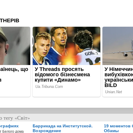
 тегу «Світ»
ографиях
Баррикада на Институтской.
19 моментов 
Возрождение
Обамы
т Белого дома