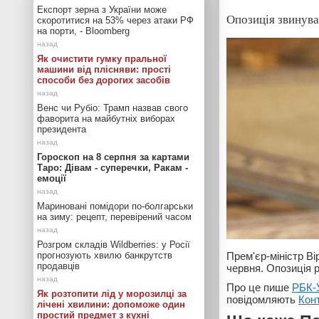
Експорт зерна з України може
Опозиція звинува
скоротитися на 53% через атаки РФ
на порти, - Bloomberg
Як очистити гумку пральної
машини від плісняви: прості
способи без дорогих засобів
Венс чи Рубіо: Трамп назвав свого
фаворита на майбутніх виборах
президента
Гороскоп на 8 серпня за картами
Таро: Дівам - суперечки, Ракам -
емоції
Мариновані помідори по-болгарськи
на зиму: рецепт, перевірений часом
Розгром складів Wildberries: у Росії
прогнозують хвилю банкрутств
Прем'єр-міністр Ві
продавців
червня. Опозиція р
Про це пише
РБК-
Як розтопити лід у морозилці за
повідомляють
Кон
лічені хвилини: допоможе один
простий предмет з кухні