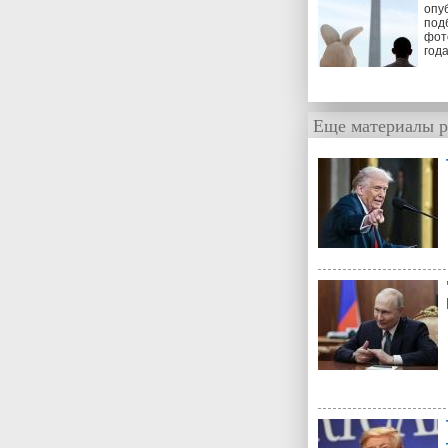
опу
под
фот
год
Еще материалы р