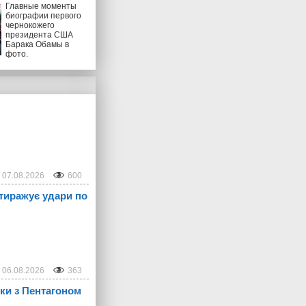
Главные моменты
биографии первого
чернокожего
президента США
Барака Обамы в
фото.
07.08.2026
600
 тиражує удари по
06.08.2026
363
рки з Пентагоном