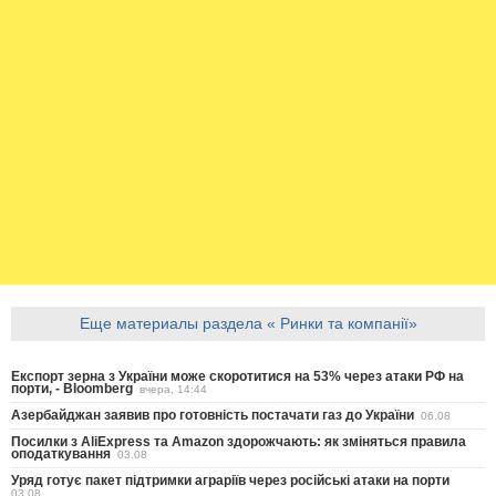
Еще материалы раздела « Ринки та компанії»
Експорт зерна з України може скоротитися на 53% через атаки РФ на
порти, - Bloomberg
вчера, 14:44
Азербайджан заявив про готовність постачати газ до України
06.08
Посилки з AliExpress та Amazon здорожчають: як зміняться правила
оподаткування
03.08
Уряд готує пакет підтримки аграріїв через російські атаки на порти
03.08