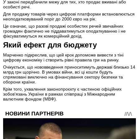
У законі передбачили межу для тих, хто продає вживані або
особисті речі.
Для продажу товарів через цифрові платформи встановлюється
неоподатковуваний поріг до 2000 євро на рік.
Це означає, що разові продажі особистих речей звичайних
громадян фактично не піддаватимуться оподаткуванню і не
фіксуватимуться як комерційний дохід.
Який ефект для бюджету
Марченко підкреслив, що цей крок допоможе вивести з тіні
цифрову економіку і створить рівні правила гри на ринку.
Очікується, що нововведення приноситимуть державі близько 14
млрд грн щорічно. В умовах війни, всі ці кошти будуть
спрямовані виключно на фінансування сектору безпеки та
оборони країни.
Крім того, ухвалення законопроєкту є частиною офіційних
зобов'язань України в рамках співпраці з Міжнародним
валютним фондом (МВФ).