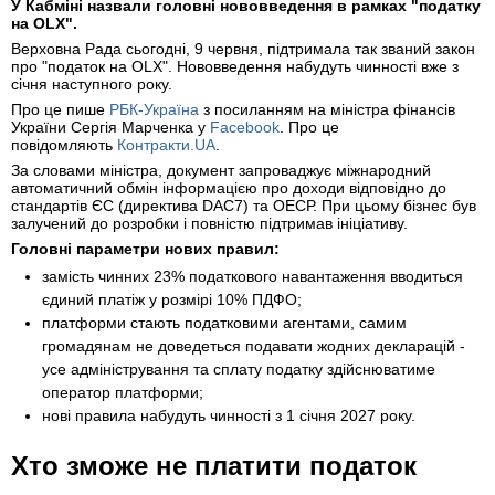
У Кабміні назвали головні нововведення в рамках "податку
на OLX".
Верховна Рада сьогодні, 9 червня, підтримала так званий закон
про "податок на OLX". Нововведення набудуть чинності вже з
січня наступного року.
Про це пише
РБК-Україна
з посиланням на міністра фінансів
України Сергія Марченка у
Facebook
. Про це
повідомляють
Контракти.UA
.
За словами міністра, документ запроваджує міжнародний
автоматичний обмін інформацією про доходи відповідно до
стандартів ЄС (директива DAC7) та ОЕСР. При цьому бізнес був
залучений до розробки і повністю підтримав ініціативу.
Головні параметри нових правил:
замість чинних 23% податкового навантаження вводиться
єдиний платіж у розмірі 10% ПДФО;
платформи стають податковими агентами, самим
громадянам не доведеться подавати жодних декларацій -
усе адміністрування та сплату податку здійснюватиме
оператор платформи;
нові правила набудуть чинності з 1 січня 2027 року.
Хто зможе не платити податок