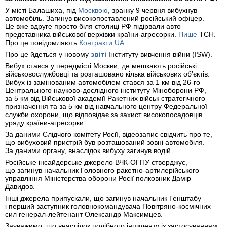
У місті Балашиха, під
Москвою
, зранку 9 червня вибухнув
автомобіль. Загинув високопоставлений російський офіцер.
Це вже вдруге просто біля столиці РФ підірвали авто
представника військової верхівки країни-агресорки.
Пише
ТСН.
Про це повідомляють
Контракти.UA
.
Про це йдеться у новому
звіті
Інституту вивчення війни (ISW).
Вибух стався у передмісті Москви, де мешкають російські
військовослужбовці та розташовано кілька військових об’єктів.
Вибух із замінованим автомобілем стався за 1 км від 26-го
Центрального науково-дослідного інституту Міноборони РФ,
за 5 км від Військової академії Ракетних військ стратегічного
призначення та за 5 км від навчального центру Федеральної
служби охорони, що відповідає за захист високопосадовців
уряду країни-агресорки.
За даними Слідчого комітету Росії, відеозапис свідчить про те,
що вибуховий пристрій був розташований зовні автомобіля.
За даними органу, внаслідок вибуху загинув водій.
Російське інсайдерське джерело ВЧК-ОГПУ стверджує,
що загинув начальник Головного ракетно-артилерійського
управління Міністерства оборони Росії полковник Дамір
Давидов.
Інші джерела припускали, що загинув начальник Генштабу
і перший заступник головнокомандувача Повітряно-космічних
сил генерал-лейтенант Олександр Максимцев.
Зауважимо, що внаслідок подібного інциденту із застосуванням