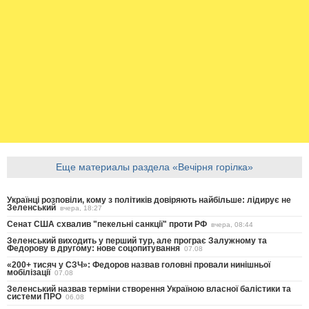
Еще материалы раздела «Вечірня горілка»
Українці розповіли, кому з політиків довіряють найбільше: лідирує не
Зеленський
вчера, 18:27
Сенат США схвалив "пекельні санкції" проти РФ
вчера, 08:44
Зеленський виходить у перший тур, але програє Залужному та
Федорову в другому: нове соцопитування
07.08
«200+ тисяч у СЗЧ»: Федоров назвав головні провали нинішньої
мобілізації
07.08
Зеленський назвав терміни створення Україною власної балістики та
системи ПРО
06.08