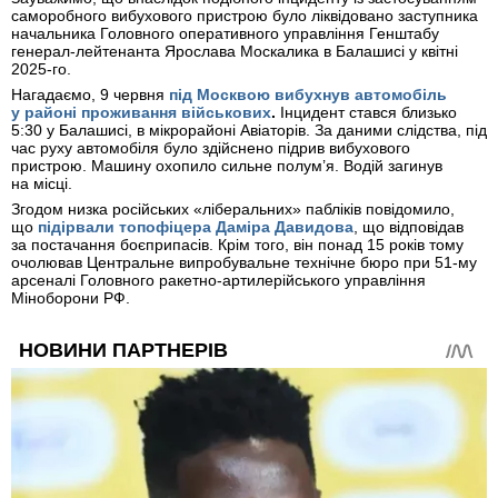
саморобного вибухового пристрою було ліквідовано заступника
начальника Головного оперативного управління Генштабу
генерал-лейтенанта Ярослава Москалика в Балашисі у квітні
2025-го.
Нагадаємо, 9 червня
під Москвою вибухнув автомобіль
у районі проживання військових
.
Інцидент стався близько
5:30 у Балашисі, в мікрорайоні Авіаторів. За даними слідства, під
час руху автомобіля було здійснено підрив вибухового
пристрою. Машину охопило сильне полум’я. Водій загинув
на місці.
Згодом низка російських «ліберальних» пабліків повідомило,
що
підірвали топофіцера Даміра Давидова
, що відповідав
за постачання боєприпасів. Крім того, він понад 15 років тому
очолював Центральне випробувальне технічне бюро при 51-му
арсеналі Головного ракетно-артилерійського управління
Міноборони РФ.