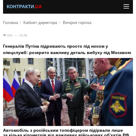
КОНТРАКТИ.
UA
Головна
Кабінет директора
Вечірня горілка
326 — 10.06
Генералів Путіна підривають просто під носом у
спецслужб: розкрито важливу деталь вибуху під Москвою
Автомобіль з російським топофіцером підірвали лише
за кілька кілометрів від важливих військових об’єктів РФ.