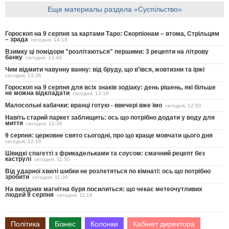
Еще материалы раздела «Суспільство»
Гороскоп на 9 серпня за картами Таро: Скорпіонам – втома, Стрільцям
– зрада
сегодня, 14:18
Взимку ці помідори "розлітаються" першими: 3 рецепти на літрову
банку
сегодня, 13:49
Чим відмити чавунну ванну: від бруду, що в'ївся, жовтизни та іржі
сегодня, 13:36
Гороскоп на 9 серпня для всіх знаків зодіаку: день рішень, які більше
не можна відкладати
сегодня, 13:16
Малосольні кабачки: вранці готую - ввечері вже їмо
сегодня, 12:50
Навіть старий паркет заблищить: ось що потрібно додати у воду для
миття
сегодня, 12:38
9 серпня: церковне свято сьогодні, про що краще мовчати цього дня
сегодня, 12:16
Швидкі спагетті з фрикадельками та соусом: смачний рецепт без
каструлі
сегодня, 11:50
Від ударної хвилі шибки не розлетяться по кімнаті: ось що потрібно
зробити
сегодня, 11:36
На вихідних магнітна буря посилиться: що чекає метеочутливих
людей 9 серпня
сегодня, 11:16
Політика
Бізнес
Колонки
Кабінет директора