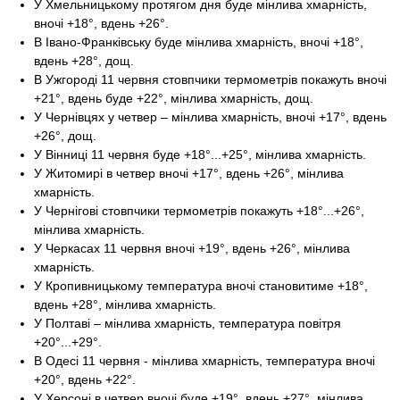
У Хмельницькому протягом дня буде мінлива хмарність,
вночі +18°, вдень +26°.
В Івано-Франківську буде мінлива хмарність, вночі +18°,
вдень +28°, дощ.
В Ужгороді 11 червня стовпчики термометрів покажуть вночі
+21°, вдень буде +22°, мінлива хмарність, дощ.
У Чернівцях у четвер – мінлива хмарність, вночі +17°, вдень
+26°, дощ.
У Вінниці 11 червня буде +18°...+25°, мінлива хмарність.
У Житомирі в четвер вночі +17°, вдень +26°, мінлива
хмарність.
У Чернігові стовпчики термометрів покажуть +18°...+26°,
мінлива хмарність.
У Черкасах 11 червня вночі +19°, вдень +26°, мінлива
хмарність.
У Кропивницькому температура вночі становитиме +18°,
вдень +28°, мінлива хмарність.
У Полтаві – мінлива хмарність, температура повітря
+20°...+29°.
В Одесі 11 червня - мінлива хмарність, температура вночі
+20°, вдень +22°.
У Херсоні в четвер вночі буде +19°, вдень +27°, мінлива