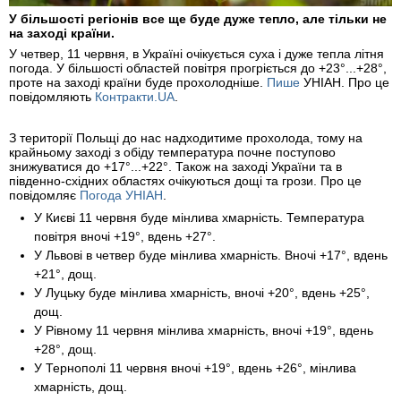
У більшості регіонів все ще буде дуже тепло, але тільки не
на заході країни.
У четвер, 11 червня, в Україні очікується суха і дуже тепла літня
погода. У більшості областей повітря прогріється до +23°...+28°,
проте на заході країни буде прохолодніше.
Пише
УНІАН. Про це
повідомляють
Контракти.UA
.
З території Польщі до нас надходитиме прохолода, тому на
крайньому заході з обіду температура почне поступово
знижуватися до +17°...+22°. Також на заході України та в
південно-східних областях очікуються дощі та грози. Про це
повідомляє
Погода УНІАН
.
У Києві 11 червня буде мінлива хмарність. Температура
повітря вночі +19°, вдень +27°.
У Львові в четвер буде мінлива хмарність. Вночі +17°, вдень
+21°, дощ.
У Луцьку буде мінлива хмарність, вночі +20°, вдень +25°,
дощ.
У Рівному 11 червня мінлива хмарність, вночі +19°, вдень
+28°, дощ.
У Тернополі 11 червня вночі +19°, вдень +26°, мінлива
хмарність, дощ.