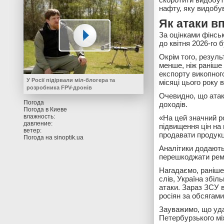
нафту, яку видобу
Як атаки в
За оцінками фінськ
до квітня 2026-го 
Окрім того, резуль
менше, ніж раніше 
експорту викопног
У Росії підірвали міл-блогера та
місяці цього року
розробника FPV-дронів
Очевидно, що атак
Погода
доходів.
Погода в
Киеве
влажность:
«На цей значний ро
давление:
підвищення цін на
ветер:
продавати продукц
Погода на
sinoptik.ua
Аналітики додають,
перешкоджати ремо
Нагадаємо, раніш
слів, Україна збіл
атаки. Зараз ЗСУ 
росіян за обсягами
Зауважимо, що уда
Петербурзького мі