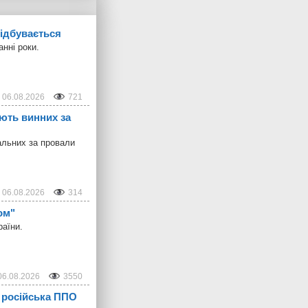
відбувається
нні роки.
06.08.2026
721
ають винних за
дальних за провали
06.08.2026
314
ом"
раїни.
06.08.2026
3550
 російська ППО