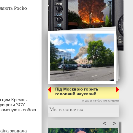
вляють Росію
Під Москвою горить
головний науковий…
и цим Кремль.
и другие фотогалереи
три роки ЗСУ
Мы в соцсетях
 знаменують собою
<
>
раїна завдала