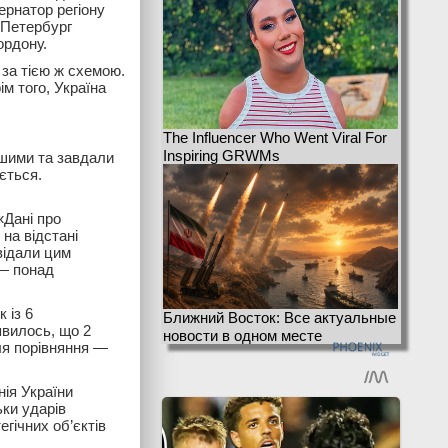
ернатор регіону
 Петербург
ордону.
 за тією ж схемою.
м того, Україна
The Influencer Who Went Viral For
Inspiring GRWMs
ішими та завдали
ється.
«Дані про
на відстані
відали цим
 — понад
 із 6
Ближний Восток: Все актуальные
явилось, що 2
новости в одном месте
Для порівняння —
нія України
ьки ударів
гічних об’єктів