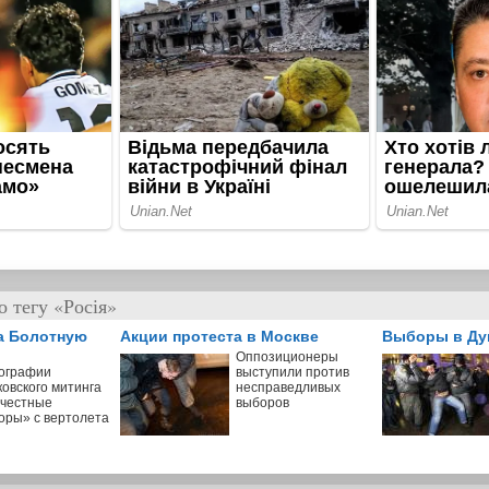
 тегу «Росія»
а Болотную
Акции протеста в Москве
Выборы в Ду
Оппозиционеры
ографии
выступили против
ковского митинга
несправедливых
 честные
выборов
оры» с вертолета