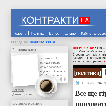
Головна
Політика
Бізнес
Колонки
Кабінет директ
ПОЛІТИКА
РОСІЯ
НОВИНИ ДНЯ:
Як приб
Ранкова кава
потрібно обов’язково п
7 серпня для всіх знак
Український
засмальцьовані рушники
назвала дати і регіони
•
наступ знищив
одну з головних
політика
переваг РФ: навіть
Путін припинив…
11.06.2026
3
Все ще гі
Всі гості
Дайте горілки
приховат
Останні новини