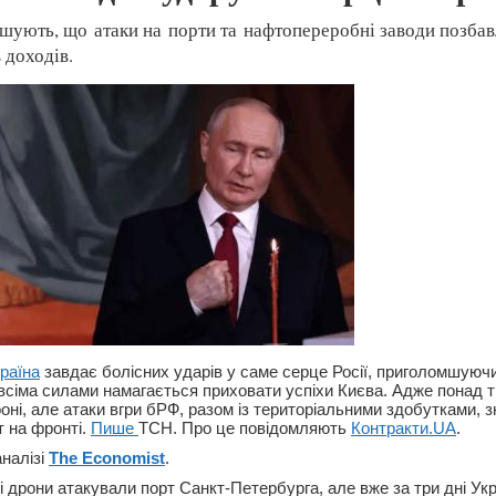
шують, що атаки на порти та нафтопереробні заводи позба
 доходів.
раїна
завдає болісних ударів у саме серце Росії, приголомшуюч
сіма силами намагається приховати успіхи Києва. Адже понад 
оні, але атаки вгри бРФ, разом із територіальними здобутками,
 на фронті.
Пише
ТСН. Про це повідомляють
Контракти.UA
.
аналізі
The Economist
.
і дрони атакували порт Санкт-Петербурга, але вже за три дні Ук