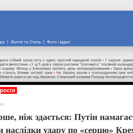
ора
Життя та Стиль
Фото і відео
рати стійкий запах поту з одягу: простий народний спосіб
•
7 серпня: церко
одати милостиню
•
У ці 5 днів у серпні рослини "спатимуть": посівний календа
ів зодіаку: Місяць у Близнюках зробить день непередбачуваним
•
Одна крише
 стануть білими: хитрий трюк
•
На Україну разом з похолоданням суне неб
Збивати ракети ще над Україною: Сікорський шокував Польщу безпрецедентн
росія
44
рше, ніж здається: Путін намага
и наслідки удару по «серцю» Кр