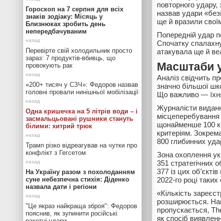
повторного удару, 
Гороскоп на 7 серпня для всіх
назвав удари «без
знаків зодіаку: Місяць у
ще й вразили свої
Близнюках зробить день
непередбачуваним
Попередній удар п
Спочатку спалахну
Перевірте свій холодильник просто
атакувала ще й ве
зараз: 7 продуктів-вбивць, що
Масштаби у
провокують рак
Аналіз свідчить пр
«200+ тисяч у СЗЧ»: Федоров назвав
значно більшої шко
головні провали нинішньої мобілізації
Що важливо — їхня
Журналісти видання
Одна кришечка на 5 літрів води – і
місцеперебування 
засмальцьовані рушники стануть
щонайменше 100 км 
білими: хитрий трюк
критеріям. Зокрема
800 глибинних удар
Трамп різко відреагував на чутки про
конфлікт з Гегсетом
Зона охоплення укр
351 стратегічних 
377 із цих об’єкті
На Україну разом з похолоданням
суне небезпечна стихія: Діденко
2022-го році таких
назвала дати і регіони
«Кількість зареєс
розширюється. Наві
"Це якраз найкраща зброя": Федоров
пропускається, The
пояснив, як зупинити російські
як спосіб виявленн
ракетні удари