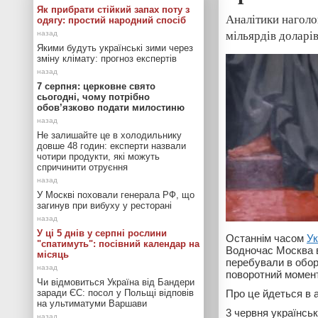
Як прибрати стійкий запах поту з
Аналітики наголо
одягу: простий народний спосіб
мільярдів доларів
Якими будуть українські зими через
зміну клімату: прогноз експертів
7 серпня: церковне свято
сьогодні, чому потрібно
обов’язково подати милостиню
Не залишайте це в холодильнику
довше 48 годин: експерти назвали
чотири продукти, які можуть
спричинити отруєння
У Москві поховали генерала РФ, що
загинув при вибуху у ресторані
У ці 5 днів у серпні рослини
Останнім часом
Ук
"спатимуть": посівний календар на
Водночас Москва в
місяць
перебували в обор
поворотний момент
Чи відмовиться Україна від Бандери
заради ЄС: посол у Польщі відповів
Про це йдеться в 
на ультиматуми Варшави
3 червня українськ