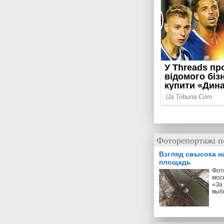
Фоторепортажі по
Взгляд свысока н
площадь
Фот
мос
«За
выб