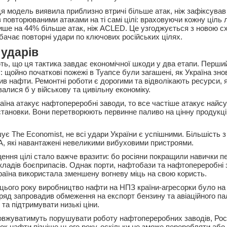
ця модель виявила приблизно втричі більше атак, ніж зафіксува
з повторюваними атаками на ті самі цілі: враховуючи кожну ціль 
ше на 44% більше атак, ніж ACLED. Це узгоджується з новою с
бачає повторні удари по ключових російських цілях.
 ударів
ть, що ця тактика завдає економічної шкоди у два етапи. Пер
 щойно початкові пожежі в Туапсе були загашені, як Україна зно
в нафти. Ремонтні роботи є дорогими та відволікають ресурси, я
алися б у військову та цивільну економіку.
їна атакує нафтопереробні заводи, то все частіше атакує найсуч
установки. Вони перетворюють первинне паливо на цінну продукц
ує The Economist, не всі удари України є успішними. Більшість 
, які навантажені невеликими вибуховими пристроями.
ення цілі стало важче вразити: бо росіяни покращили навички 
кладів боєприпасів. Однак порти, нафтобази та нафтопереробні
країна використала зменшену вогневу міць на свою користь.
 цього року виробництво нафти на НПЗ країни-агресорки було н
 уряд запровадив обмеження на експорт бензину та авіаційного п
та підтримувати низькі ціни.
овжуватимуть порушувати роботу нафтопереробних заводів, Рос
ок нафти пізніше цього року, оскільки не зможе переробляти аб