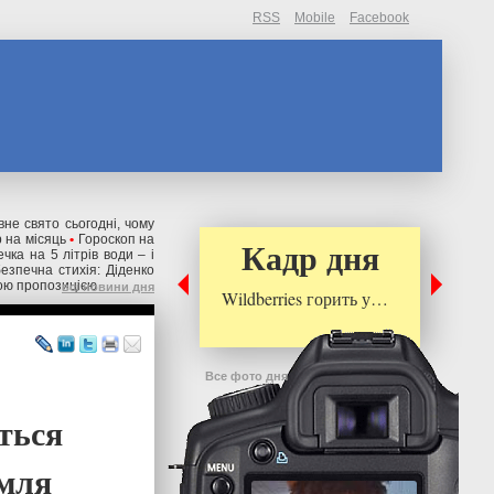
RSS
Mobile
Facebook
вне свято сьогодні, чому
р на місяць
•
Гороскоп на
Кадр дня
чка на 5 літрів води – і
езпечна стихія: Діденко
ою пропозицією
всі новини дня
Wildberries горить у…
Все фото дня
ється
емля