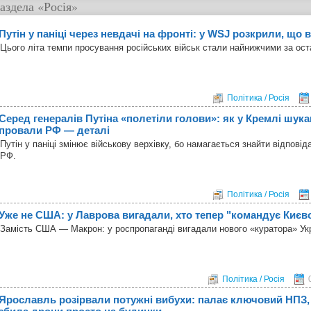
аздела
«Росія»
Путін у паніці через невдачі на фронті: у WSJ розкрили, що 
Цього літа темпи просування російських військ стали найнижчими за оста
Політика / Росія
Серед генералів Путіна «полетіли голови»: як у Кремлі шук
провали РФ — деталі
Путін у паніці змінює військову верхівку, бо намагається знайти відпові
РФ.
Політика / Росія
Уже не США: у Лаврова вигадали, хто тепер "командує Києв
Замість США — Макрон: у роспропаганді вигадали нового «куратора» Ук
Політика / Росія
Ярославль розірвали потужні вибухи: палає ключовий НПЗ,