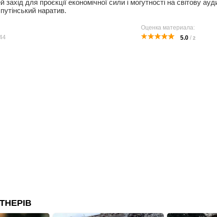
 захід для проєкції економічної сили і могутності на світову ауд
 путінський наратив.
Оценка материала:
44
5.0
/
2