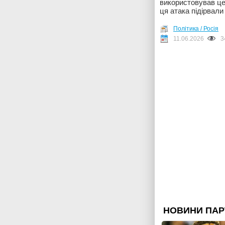
використовував цей
ця атака підірвали
Політика / Росія
11.06.2026
3