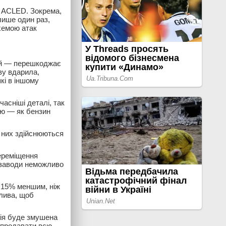
в ACLED. Зокрема,
лише один раз,
хемою атак
ший — перешкоджає
ву вдарила,
кі в іншому
асніші деталі, так
ію — як бензин
з них здійснюються
переміщення
 заводи неможливо
а 15% меншим, ніж
алива, щоб
ія буде змушена
о продавати всю