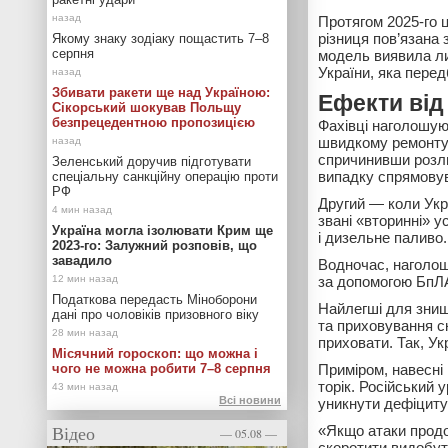
Протягом 2025-го 
різниця пов’язана 
Якому знаку зодіаку пощастить 7–8
серпня
модель виявила ли
України, яка перед
Збивати ракети ще над Україною:
Ефекти від
Сікорський шокував Польщу
безпрецедентною пропозицією
Фахівці наголошую
швидкому ремонту:
спричинивши розли
Зеленський доручив підготувати
випадку спрямовув
спеціальну санкційну операцію проти
РФ
Другий — коли Укра
звані «вторинні» 
Україна могла ізолювати Крим ще
і дизельне паливо.
2023-го: Залужний розповів, що
завадило
Водночас, наголош
за допомогою БпЛА
Податкова передасть Міноборони
Найлегші для знищ
дані про чоловіків призовного віку
та приховування с
приховати. Так, У
Місячний гороскоп: що можна і
чого не можна робити 7–8 серпня
Приміром, навесні
торік. Російський
Всі новини
уникнути дефіциту 
Відео
«Якщо атаки прод
— 05.08 —
скоротити видобут