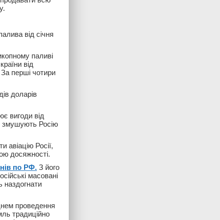
y.
палива від січня
викопному паливі
країни від
 За перші чотири
дів доларів
ює вигоди від
 і змушують Росію
и авіацію Росії,
ою досяжності.
онів по РФ.
З його
осійські масовані
ь наздогнати
нем ​​проведення
ль традиційно