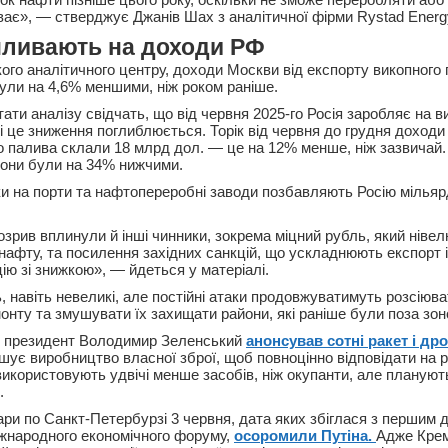
ває», — стверджує Джанів Шах з аналітичної фірми Rystad Energ
пливають на доходи РФ
ого аналітичного центру, доходи Москви від експорту викопного 
були на 4,6% меншими, ніж роком раніше.
тати аналізу свідчать, що від червня 2025-го Росія заробляє на 
і це зниження поглиблюється. Торік від червня до грудня доходи 
о палива склали 18 млрд дол. — це на 12% менше, ніж зазвичай.
 вони були на 34% нижчими.
и на порти та нафтопереробні заводи позбавляють Росію мільяр
зрив вплинули й інші чинники, зокрема міцний рубль, який нівел
 нафту, та посилення західних санкцій, що ускладнюють експорт
ію зі знижкою», — йдеться у матеріалі.
 навіть невеликі, але постійні атаки продовжуватимуть розсіюват
нту та змушувати їх захищати райони, які раніше були поза зон
е президент Володимир Зеленський
анонсував сотні ракет і др
ьшує виробництво власної зброї, щоб повноцінно відповідати на р
використовують удвічі менше засобів, ніж окупанти, але плануют
.
ри по Санкт-Петербурзі 3 червня, дата яких збіглася з першим д
жнародного економічного форуму,
осоромили Путіна.
Адже Крем