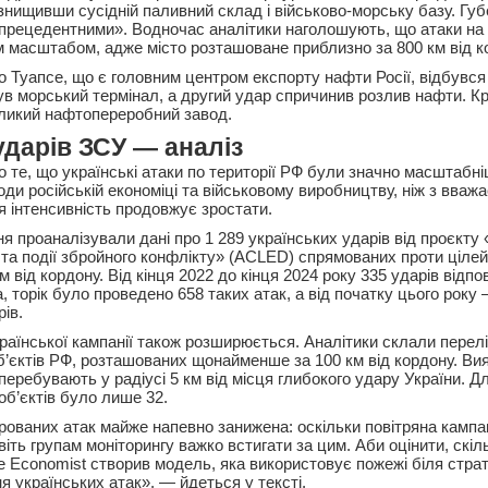
знищивши сусідній паливний склад і військово-морську базу. Губ
прецедентними». Водночас аналітики наголошують, що атаки на
м масштабом, адже місто розташоване приблизно за 800 км від к
о Туапсе, що є головним центром експорту нафти Росії, відбувся
в морський термінал, а другий удар спричинив розлив нафти. Крі
ликий нафтопереробний завод.
дарів ЗСУ — аналіз
о те, що українські атаки по території РФ були значно масштабн
ди російській економіці та військовому виробництву, ніж з вважа
 інтенсивність продовжує зростати.
 проаналізували дані про 1 289 українських ударів від проєкту 
та події збройного конфлікту» (ACLED) спрямованих проти цілей 
від кордону. Від кінця 2022 до кінця 2024 року 335 ударів відпо
, торік було проведено 658 таких атак, а від початку цього року
ів.
аїнської кампанії також розширюється. Аналітики склали перелік
об’єктів РФ, розташованих щонайменше за 100 км від кордону. Ви
в перебувають у радіусі 5 км від місця глибокого удару України. 
 об’єктів було лише 32.
трованих атак майже напевно занижена: оскільки повітряна кампа
ть групам моніторингу важко встигати за цим. Аби оцінити, скіл
 Economist створив модель, яка використовує пожежі біля страте
я українських атак», — йдеться у тексті.