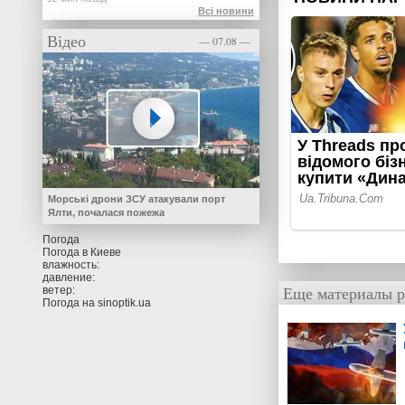
Всі новини
Відео
— 07.08 —
Морські дрони ЗСУ атакували порт
Ялти, почалася пожежа
Погода
Погода в
Киеве
влажность:
давление:
Еще материалы р
ветер:
Погода на
sinoptik.ua