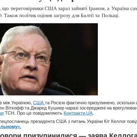
в, що переговірники США зараз зайняті Іраном, а Україна с
. Також політик оцінив загрозу для Балтії та Польщі.
в між Україною,
США
та Росією фактично призупинено, оскільки 
вен Віткофф та Джаред Кушнер наразі зосереджені на врегулюванн
ше
ТСН. Про це повідомляють
Контракти.UA
.
пецпосланець президента США з питань України Кіт Келлог пові
ільному».
овори призупинилися — заява Келлог