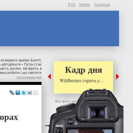
RSS
Mobile
Facebook
 атакувати країни Балтії,
 абітурієнти
•
Путін стає
Кадр дня
ькість росіян, які вірять в
ожна робити і що святити
всі новини дня
Wildberries горить у…
Все фото дня
ворах