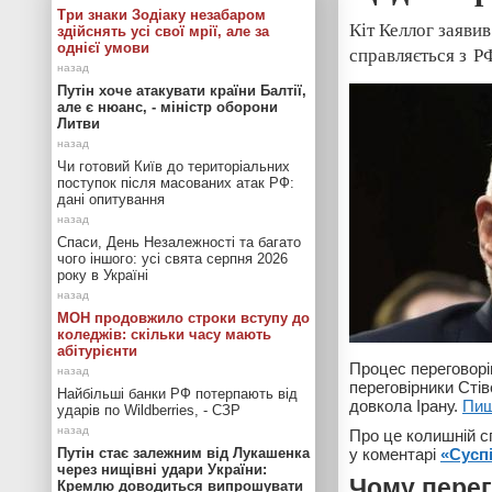
Три знаки Зодіаку незабаром
Кіт Келлог заяви
здійснять усі свої мрії, але за
однієї умови
справляється з РФ
Путін хоче атакувати країни Балтії,
але є нюанс, - міністр оборони
Литви
Чи готовий Київ до територіальних
поступок після масованих атак РФ:
дані опитування
Спаси, День Незалежності та багато
чого іншого: усі свята серпня 2026
року в Україні
МОН продовжило строки вступу до
коледжів: скільки часу мають
абітурієнти
Процес переговорі
переговірники Сті
Найбільші банки РФ потерпають від
довкола Ірану.
Пи
ударів по Wildberries, - СЗР
Про це колишній с
Путін стає залежним від Лукашенка
у коментарі
«Сусп
через нищівні удари України:
Чому перег
Кремлю доводиться випрошувати