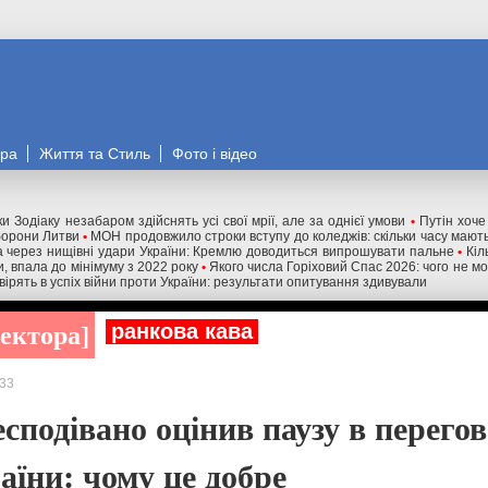
ора
Життя та Стиль
Фото і відео
и Зодіаку незабаром здійснять усі свої мрії, але за однієї умови
•
Путін хоче
оборони Литви
•
МОН продовжило строки вступу до коледжів: скільки часу мають
 через нищівні удари України: Кремлю доводиться випрошувати пальне
•
Кіл
и, впала до мінімуму з 2022 року
•
Якого числа Горіховий Спас 2026: чого не м
 вірять в успіх війни проти України: результати опитування здивували
ректора
ранкова кава
33
сподівано оцінив паузу в перего
аїни: чому це добре