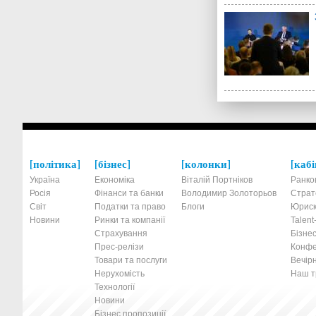
політика
бізнес
колонки
кабі
Україна
Економіка
Віталій Портніков
Ранко
Росія
Фінанси та банки
Володимир Золоторьов
Страт
Світ
Податки та право
Блоги
Юриск
Новини
Ринки та компанії
Talen
Страхування
Бізнес
Прес-релізи
Конфе
Товари та послуги
Вечірн
Нерухомість
Наш тр
Технології
Новини
Бізнес пропозиції