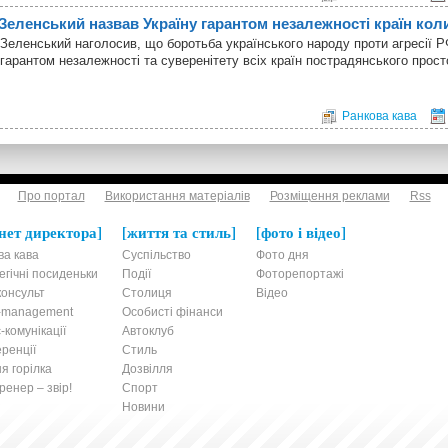
Зеленський назвав Україну гарантом незалежності країн к
Зеленський наголосив, що боротьба українського народу проти агресії 
гарантом незалежності та суверенітету всіх країн пострадянського прост
Ранкова кава
Про портал
Використання матеріалів
Розміщення реклами
Rss
нет директора
життя та стиль
фото і відео
ва кава
Суспільство
Фото дня
егічні посиденьки
Події
Фоторепортажі
онсульт
Столиця
Відео
t-management
Особисті фінанси
-комунікації
Автоклуб
ренції
Стиль
я горілка
Дозвілля
енер – звір!
Спорт
Новини