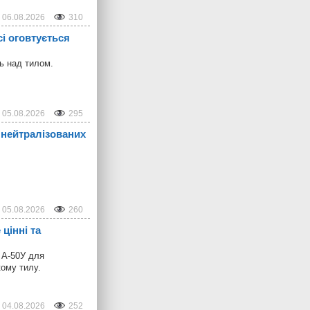
06.08.2026
310
і оговтується
ль над тилом.
05.08.2026
295
 нейтралізованих
05.08.2026
260
цінні та
ї А-50У для
ому тилу.
04.08.2026
252