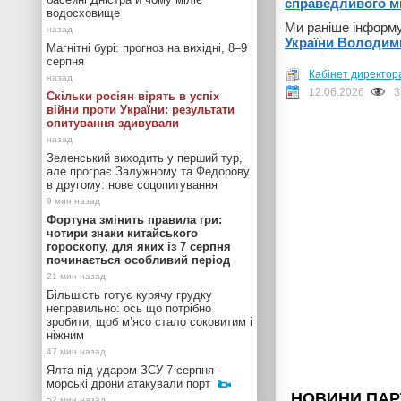
справедливого м
водосховище
Ми раніше інформу
України Володим
Магнітні бурі: прогноз на вихідні, 8–9
серпня
Кабінет директора
12.06.2026
3
Скільки росіян вірять в успіх
війни проти України: результати
опитування здивували
Зеленський виходить у перший тур,
але програє Залужному та Федорову
в другому: нове соцопитування
Фортуна змінить правила гри:
чотири знаки китайського
гороскопу, для яких із 7 серпня
починається особливий період
Більшість готує курячу грудку
неправильно: ось що потрібно
зробити, щоб м’ясо стало соковитим і
ніжним
Ялта під ударом ЗСУ 7 серпня -
морські дрони атакували порт