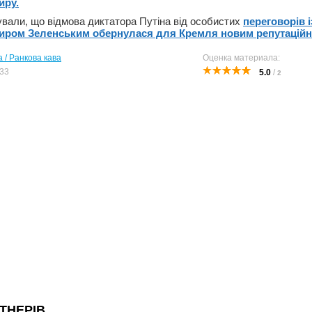
иру.
вали, що відмова диктатора Путіна від особистих
переговорів 
иром Зеленським обернулася для Кремля новим репутацій
 / Ранкова кава
Оценка материала:
33
5.0
/
2