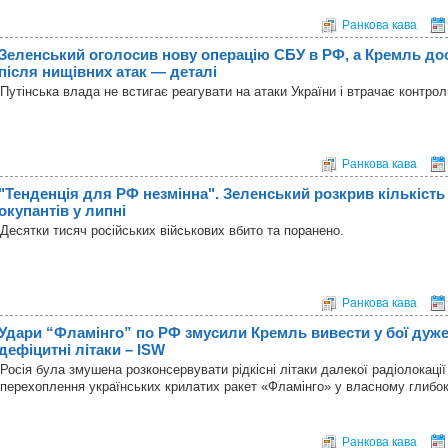
Ранкова кава
Зеленський оголосив нову операцію СБУ в РФ, а Кремль дос
після нищівних атак — деталі
Путінська влада не встигає реагувати на атаки України і втрачає контро
Ранкова кава
"Тенденція для РФ незмінна". Зеленський розкрив кількість
окупантів у липні
Десятки тисяч російських військових вбито та поранено.
Ранкова кава
Удари “Фламінго” по РФ змусили Кремль вивести у бої дуже 
дефіцитні літаки – ISW
Росія була змушена розконсервувати рідкісні літаки далекої радіолокаці
перехоплення українських крилатих ракет «Фламінго» у власному глибок
Ранкова кава