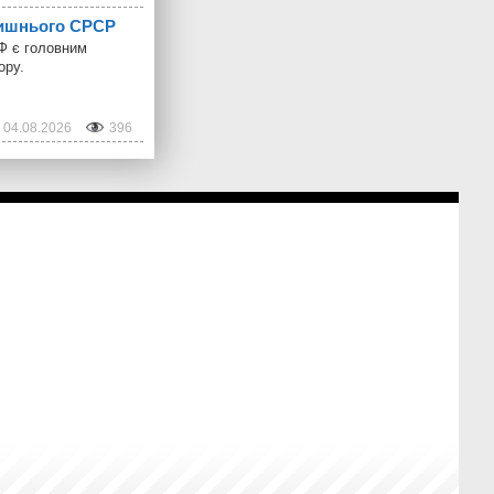
олишнього СРСР
РФ є головним
ору.
04.08.2026
396