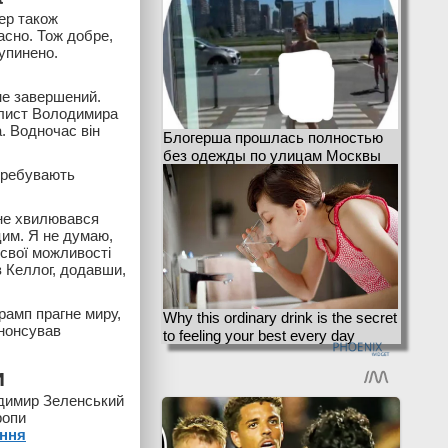
ер також
асно. Тож добре,
упинено.
не завершений.
 лист Володимира
. Водночас він
Блогерша прошлась полностью
без одежды по улицам Москвы
перебувають
 не хвилювався
цим. Я не думаю,
 свої можливості
ив Келлог, додавши,
рамп прагне миру,
Why this ordinary drink is the secret
анонсував
to feeling your best every day
и
одимир Зеленський
ропи
ення