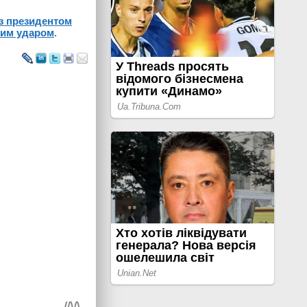
із президентом
ним ударом
.