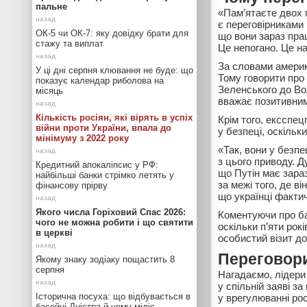
пальне
«Пам’ятаєте двох 
є переговірниками 
ОК-5 чи ОК-7: яку довідку брати для
що вони зараз пра
стажу та виплат
Це непогано. Це н
За словами америк
У ці дні серпня клювання не буде: що
Тому говорити пр
показує календар риболова на
Зеленського до Во
місяць
вважає позитивним
Кількість росіян, які вірять в успіх
Крім того, ексспе
війни проти України, впала до
у безпеці, оскільк
мінімуму з 2022 року
«Так, вони у безпе
з цього приводу. 
Кредитний апокаліпсис у РФ:
що Путін має зараз
найбільші банки стрімко летять у
за межі того, де в
фінансову прірву
що українці факти
Якого числа Горіховий Спас 2026:
Коментуючи про ба
чого не можна робити і що святити
оскільки п’яти рок
в церкві
особистий візит до
Переговори
Якому знаку зодіаку пощастить 8
серпня
Нагадаємо, лідери
у спільній заяві з
Історична посуха: що відбувається в
у врегулюванні рос
басейні Дністра й чому міліє