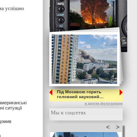
ама успішно
Під Москвою горить
головний науковий…
американські
и другие фотогалереи
і ситуації
Мы в соцсетях
домив
<
>
а