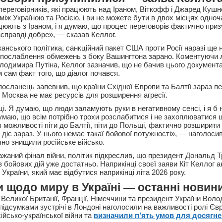
переговірників, які працюють над Іраном, Віткофф і Джаред Кушн
між Україною та Росією, і ви не можете бути в двох місцях одноч
цюють з Іраном, і я думаю, що процес переговорів фактично приз
асправді добре», — сказав Келлог.
анського політика, санкційний пакет США проти Росії наразі ще 
о послаблення обмежень з боку Вашингтона зарано. Коментуючи
лодимира Путіна, Келлог зазначив, що не бачив цього документа
 сам факт того, що діалог почався.
цпосланець запевнив, що країни Східної Європи та Балтії зараз 
и Москва не має ресурсів для розширення агресії.
ці. Я думаю, що люди заламують руки в негативному сенсі, і я б
Думаю, що всім потрібно трохи розслабитися і не захоплюватися 
 можливості піти до Балтії, піти до Польщі, фактично розширити
ін діє зараз. У нього немає такаї бойової потужності», — наголос
чно знищили російське військо.
жаний фінал війни, політик підкреслив, що президент Дональд Т
ів бойових дій уже достатньо. Наприкінці своєї заяви Кіт Келлог 
 України, який має відбутися наприкінці літа 2026 року.
 щодо миру в Україні — останні новин
 Великої Британії, Франції, Німеччини та президент України Вол
а підсумками зустрічі в Лондоні наголосили на важливості ролі Єв
ійсько-української війни та
визначили п’ять умов для досягн