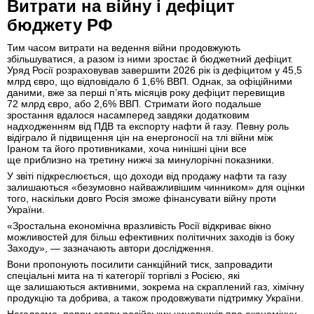
Витрати на війну і дефіцит
бюджету РФ
Тим часом витрати на ведення війни продовжують
збільшуватися, а разом із ними зростає й бюджетний дефіцит.
Уряд Росії розраховував завершити 2026 рік із дефіцитом у 45,5
млрд євро, що відповідало б 1,6% ВВП. Однак, за офіційними
даними, вже за перші п’ять місяців року дефіцит перевищив
72 млрд євро, або 2,6% ВВП. Стримати його подальше
зростання вдалося насамперед завдяки додатковим
надходженням від ПДВ та експорту нафти й газу. Певну роль
відіграло й підвищення цін на енергоносії на тлі війни між
Іраном та його противниками, хоча нинішні ціни все
ще приблизно на третину нижчі за минулорічні показники.
У звіті підкреслюється, що доходи від продажу нафти та газу
залишаються «безумовно найважливішим чинником» для оцінки
того, наскільки довго Росія зможе фінансувати війну проти
України.
«Зростальна економічна вразливість Росії відкриває вікно
можливостей для більш ефективних політичних заходів із боку
Заходу», — зазначають автори дослідження.
Вони пропонують посилити санкційний тиск, запровадити
спеціальні мита на ті категорії торгівлі з Росією, які
ще залишаються активними, зокрема на скраплений газ, хімічну
продукцію та добрива, а також продовжувати підтримку України.