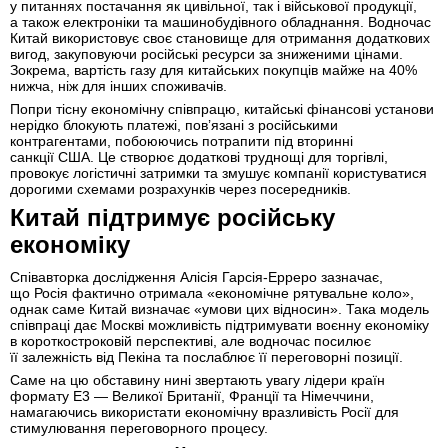
у питаннях постачання як цивільної, так і військової продукції,
а також електроніки та машинобудівного обладнання. Водночас
Китай використовує своє становище для отримання додаткових
вигод, закуповуючи російські ресурси за зниженими цінами.
Зокрема, вартість газу для китайських покупців майже на 40%
нижча, ніж для інших споживачів.
Попри тісну економічну співпрацю, китайські фінансові установи
нерідко блокують платежі, пов’язані з російськими
контрагентами, побоюючись потрапити під вторинні
санкції США. Це створює додаткові труднощі для торгівлі,
провокує логістичні затримки та змушує компанії користуватися
дорогими схемами розрахунків через посередників.
Китай підтримує російську
економіку
Співавторка дослідження Алісія Гарсія-Ерреро зазначає,
що Росія фактично отримала «економічне рятувальне коло»,
однак саме Китай визначає «умови цих відносин». Така модель
співпраці дає Москві можливість підтримувати воєнну економіку
в короткостроковій перспективі, але водночас посилює
її залежність від Пекіна та послаблює її переговорні позиції.
Саме на цю обставину нині звертають увагу лідери країн
формату E3 — Великої Британії, Франції та Німеччини,
намагаючись використати економічну вразливість Росії для
стимулювання переговорного процесу.