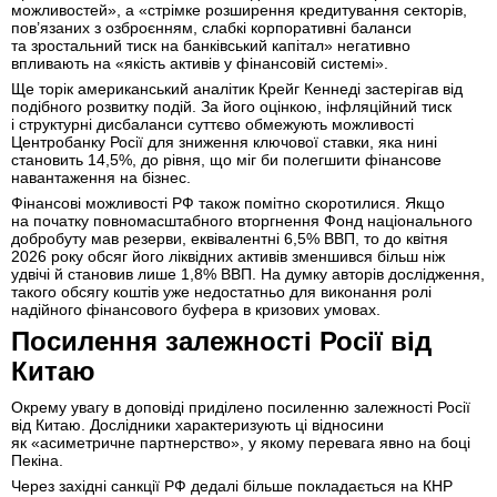
можливостей», а «стрімке розширення кредитування секторів,
пов’язаних з озброєнням, слабкі корпоративні баланси
та зростальний тиск на банківський капітал» негативно
впливають на «якість активів у фінансовій системі».
Ще торік американський аналітик Крейг Кеннеді застерігав від
подібного розвитку подій. За його оцінкою, інфляційний тиск
і структурні дисбаланси суттєво обмежують можливості
Центробанку Росії для зниження ключової ставки, яка нині
становить 14,5%, до рівня, що міг би полегшити фінансове
навантаження на бізнес.
Фінансові можливості РФ також помітно скоротилися. Якщо
на початку повномасштабного вторгнення Фонд національного
добробуту мав резерви, еквівалентні 6,5% ВВП, то до квітня
2026 року обсяг його ліквідних активів зменшився більш ніж
удвічі й становив лише 1,8% ВВП. На думку авторів дослідження,
такого обсягу коштів уже недостатньо для виконання ролі
надійного фінансового буфера в кризових умовах.
Посилення залежності Росії від
Китаю
Окрему увагу в доповіді приділено посиленню залежності Росії
від Китаю. Дослідники характеризують ці відносини
як «асиметричне партнерство», у якому перевага явно на боці
Пекіна.
Через західні санкції РФ дедалі більше покладається на КНР