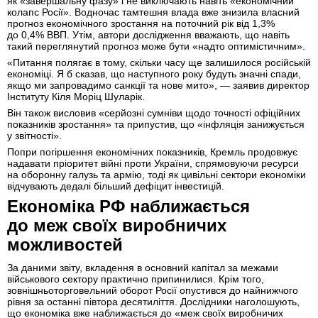
як «завершальну фазу» і не виключають навіть «економічний
колапс Росії». Водночас тамтешня влада вже знизила власний
прогноз економічного зростання на поточний рік від 1,3%
до 0,4% ВВП. Утім, автори дослідження вважають, що навіть
такий переглянутий прогноз може бути «надто оптимістичним».
«Питання полягає в тому, скільки часу ще залишилося російській
економіці. Я б сказав, що наступного року будуть значні спади,
якщо ми запровадимо санкції та нове мито», — заявив директор
Інституту Кіля Моріц Шуларік.
Він також висловив «серйозні сумніви щодо точності офіційних
показників зростання» та припустив, що «інфляція занижується
у звітності».
Попри погіршення економічних показників, Кремль продовжує
надавати пріоритет війні проти України, спрямовуючи ресурси
на оборонну галузь та армію, тоді як цивільні сектори економіки
відчувають дедалі більший дефіцит інвестицій.
Економіка РФ наближається
до меж своїх виробничих
можливостей
За даними звіту, вкладення в основний капітал за межами
військового сектору практично припинилися. Крім того,
зовнішньоторговельний оборот Росії опустився до найнижчого
рівня за останні півтора десятиліття. Дослідники наголошують,
що економіка вже наближається до «меж своїх виробничих