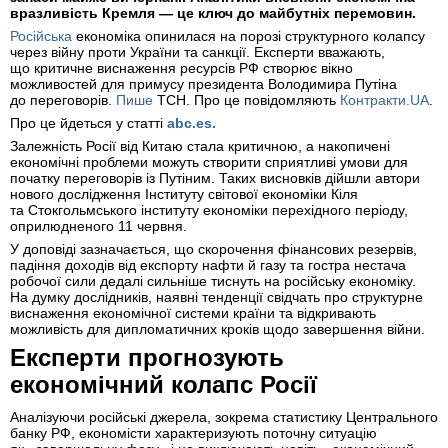
вразливість Кремля — це ключ до майбутніх перемовин.
Російська
економіка опинилася на порозі структурного колапсу
через війну проти України та санкції. Експерти вважають,
що критичне виснаження ресурсів РФ створює вікно
можливостей для примусу президента Володимира Путіна
до переговорів.
Пише
ТСН. Про це повідомляють
Контракти.UA
.
Про це йдеться у статті
abc.es.
Залежність Росії від Китаю стала критичною, а накопичені
економічні проблеми можуть створити сприятливі умови для
початку переговорів із Путіним. Таких висновків дійшли автори
нового дослідження Інституту світової економіки Кіля
та Стокгольмського інституту економіки перехідного періоду,
оприлюдненого 11 червня.
У доповіді зазначається, що скорочення фінансових резервів,
падіння доходів від експорту нафти й газу та гостра нестача
робочої сили дедалі сильніше тиснуть на російську економіку.
На думку дослідників, наявні тенденції свідчать про структурне
виснаження економічної системи країни та відкривають
можливість для дипломатичних кроків щодо завершення війни.
Експерти прогнозують
економічний колапс Росії
Аналізуючи російські джерела, зокрема статистику Центрального
банку РФ, економісти характеризують поточну ситуацію