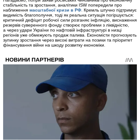
Нагадаємо, попри заяви російських чиновників про економічну
стабільність та зростання, аналітики ISW попередили про
наближення
масштабної кризи в РФ
. Кремль штучно підтримує
видимість благополуччя, тоді як реальна ситуація погіршується:
критичний дефіцит робочої сили розганяє інфляцію, виснаження
резервів суверенного фонду створює проблеми з ліквідністю,
а через удари України по нафтовій інфраструктурі в низці
регіонів уже обмежують продаж палива. Економісти прогнозують
зупинку зростання через високі витрати на позики та пріоритет
фінансування війни на шкоду розвитку економіки.