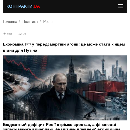
КОНТРАКТИ.
UA
Головна
Політика
Росія
650 — 12.06
Економіка РФ у передсмертній агонії: це може стати кінцем
війни для Путіна
Бюджетний дефіцит Росії стрімко зростає, а фінансові
запаси майже вичерпані. Аналітики впевнені: економічна