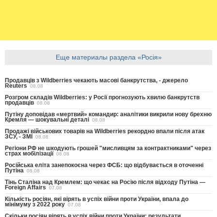
Еще материалы раздела «Росія»
Продавців з Wildberries чекають масові банкрутства, - джерело
Reuters
08.08
Розгром складів Wildberries: у Росії прогнозують хвилю банкрутств
продавців
08.08
Путіну доповідав «мертвий» командир: аналітики викрили нову брехню
Кремля — шокувальні деталі
08.08
Продажі військових товарів на Wildberries рекордно впали після атак
ЗСУ, - ЗМІ
08.08
Регіони РФ не шкодують грошей "мисливцям за контрактниками" через
страх мобілізації
08.08
Російська еліта занепокоєна через ФСБ: що відбувається в оточенні
Путіна
08.08
Тінь Сталіна над Кремлем: що чекає на Росію після відходу Путіна —
Foreign Affairs
07.08
Кількість росіян, які вірять в успіх війни проти України, впала до
мінімуму з 2022 року
07.08
Скільки росіян вірять в успіх війни проти України: результати