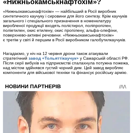
«Нижньокамськнафтохім»?
«Нижньокамськнафтохім» — найбільший в Росії виробник
синтетичного каучуку і сировини для його синтезу. Крім каучуків
загального і спеціального призначення в номенклатуру
виробленої продукції входять полістирол, поліпропілен,
поліетилен, окис етилену, окис пропілену, альфа-олефіни,
поверхнево-активні речовини. «Нижньокамськнафтохім»
є третім у світі й першим в Росії виробником галобутилкаучуків.
Нагадаємо, у ніч на 12 червня дрони також атакували
стратегічний
завод «Тольяттікаучук»
у Самарській області РФ.
Після серії вибухів на підприємстві спалахнула потужна пожежа,
над містом здійнявся густий чорний дим. Цей завод виробляє
компоненти для військової техніки та фінансує російську армію.