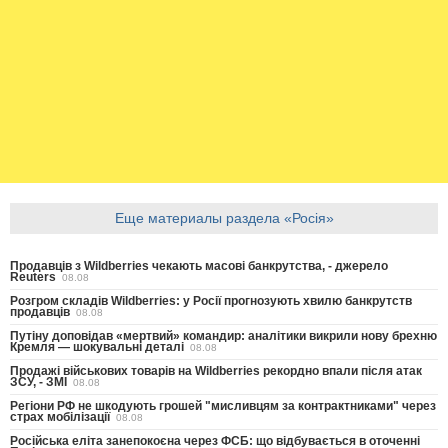
Еще материалы раздела «Росія»
Продавців з Wildberries чекають масові банкрутства, - джерело
Reuters
08.08
Розгром складів Wildberries: у Росії прогнозують хвилю банкрутств
продавців
08.08
Путіну доповідав «мертвий» командир: аналітики викрили нову брехню
Кремля — шокувальні деталі
08.08
Продажі військових товарів на Wildberries рекордно впали після атак
ЗСУ, - ЗМІ
08.08
Регіони РФ не шкодують грошей "мисливцям за контрактниками" через
страх мобілізації
08.08
Російська еліта занепокоєна через ФСБ: що відбувається в оточенні