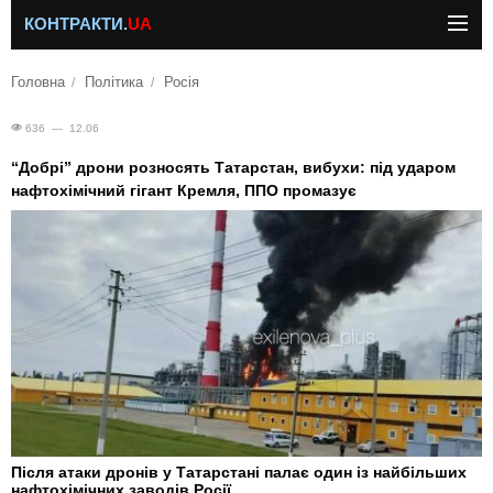
КОНТРАКТИ.
UA
Головна
Політика
Росія
636 — 12.06
“Добрі” дрони розносять Татарстан, вибухи: під ударом
нафтохімічний гігант Кремля, ППО промазує
Після атаки дронів у Татарстані палає один із найбільших
нафтохімічних заводів Росії.