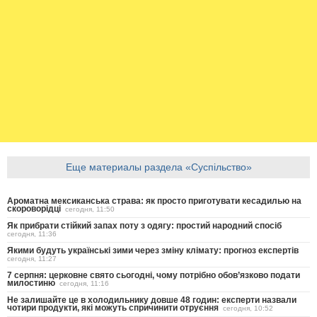
Еще материалы раздела «Суспільство»
Ароматна мексиканська страва: як просто приготувати кесадилью на
скороворідці
сегодня, 11:50
Як прибрати стійкий запах поту з одягу: простий народний спосіб
сегодня, 11:36
Якими будуть українські зими через зміну клімату: прогноз експертів
сегодня, 11:27
7 серпня: церковне свято сьогодні, чому потрібно обов’язково подати
милостиню
сегодня, 11:16
Не залишайте це в холодильнику довше 48 годин: експерти назвали
чотири продукти, які можуть спричинити отруєння
сегодня, 10:52