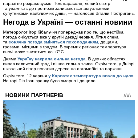
наразі не розраховуємо. Тож парасоля, легкий светр
та уважність до прогнозів залишаються актуальними
супутниками найближчих днів», — наголосив Віталій Постригань.
Негода в Україні — останні новини
Метеоролог Ігор Кібальчич попереджав про те, що нестійка
погода очікується вже у другій декаді червня. Літня спека
та
сонячна погода зміняться похолоданням,
дощами,
грозами, місцями з градом. В окремих регіонах температура
вночі може знизитися до +7°C.
Днями
Україну накрила сильна негода
.
В деяких областях
випав величезний град і пішла сильна злива. Окрім того, у Дніпрі
шквальний вітер повалив дерева на автомобілі та паркани.
Окрім того, 12 червня
у Карпатах
температура впала до нуля.
На горі Піп Іван зранку було хмарно і дощило.