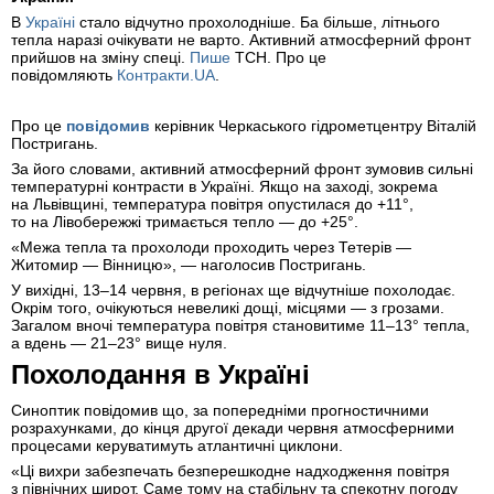
В
Україні
стало відчутно прохолодніше. Ба більше, літнього
тепла наразі очікувати не варто. Активний атмосферний фронт
прийшов на зміну спеці.
Пише
ТСН. Про це
повідомляють
Контракти.UA
.
Про це
повідомив
керівник Черкаського гідрометцентру Віталій
Постригань.
За його словами, активний атмосферний фронт зумовив сильні
температурні контрасти в Україні. Якщо на заході, зокрема
на Львівщині, температура повітря опустилася до +11°,
то на Лівобережжі тримається тепло — до +25°.
«Межа тепла та прохолоди проходить через Тетерів —
Житомир — Вінницю», — наголосив Постригань.
У вихідні, 13–14 червня, в регіонах ще відчутніше похолодає.
Окрім того, очікуються невеликі дощі, місцями — з грозами.
Загалом вночі температура повітря становитиме 11–13° тепла,
а вдень — 21–23° вище нуля.
Похолодання в Україні
Синоптик повідомив що, за попередніми прогностичними
розрахунками, до кінця другої декади червня атмосферними
процесами керуватимуть атлантичні циклони.
«Ці вихри забезпечать безперешкодне надходження повітря
з північних широт. Саме тому на стабільну та спекотну погоду