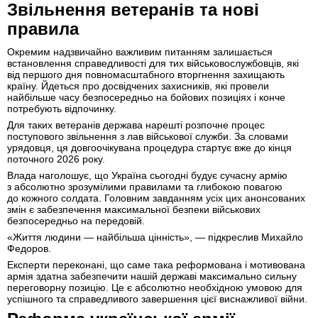
Звільнення ветеранів та нові
правила
Окремим надзвичайно важливим питанням залишається
встановлення справедливості для тих військовослужбовців, які
від першого дня повномасштабного вторгнення захищають
країну. Йдеться про досвідчених захисників, які провели
найбільше часу безпосередньо на бойових позиціях і конче
потребують відпочинку.
Для таких ветеранів держава нарешті розпочне процес
поступового звільнення з лав військової служби. За словами
урядовця, ця довгоочікувана процедура стартує вже до кінця
поточного 2026 року.
Влада наголошує, що Україна сьогодні будує сучасну армію
з абсолютно зрозумілими правилами та глибокою повагою
до кожного солдата. Головним завданням усіх цих анонсованих
змін є забезпечення максимальної безпеки військових
безпосередньо на передовій.
«Життя людини — найбільша цінність», — підкреслив Михайло
Федоров.
Експерти переконані, що саме така реформована і мотивована
армія здатна забезпечити нашій державі максимально сильну
переговорну позицію. Це є абсолютно необхідною умовою для
успішного та справедливого завершення цієї виснажливої війни.