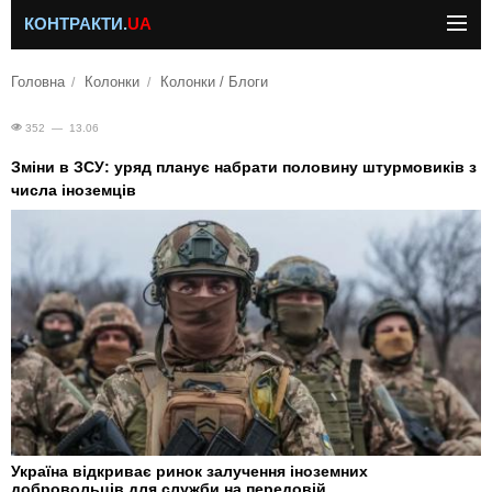
КОНТРАКТИ.
UA
Головна
Колонки
Колонки / Блоги
352 — 13.06
Зміни в ЗСУ: уряд планує набрати половину штурмовиків з
числа іноземців
Україна відкриває ринок залучення іноземних
добровольців для служби на передовій.