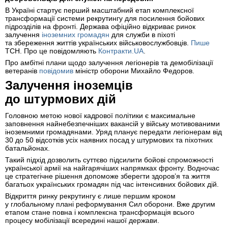
В Україні стартує перший масштабний етап комплексної
трансформації системи рекрутингу для посилення бойових
підрозділів на фронті. Держава офіційно відкриває ринок
залучення
іноземних громадян
для служби в піхоті
та збереження життів українських військовослужбовців.
Пише
ТСН. Про це повідомляють
Контракти.UA
.
Про амбітні плани щодо залучення легіонерів та демобілізації
ветеранів
повідомив
міністр оборони Михайло Федоров.
Залучення іноземців
до штурмових дій
Головною метою нової кадрової політики є максимальне
заповнення найнебезпечніших вакансій у війську мотивованими
іноземними громадянами. Уряд планує передати легіонерам від
30 до 50 відсотків усіх наявних посад у штурмових та піхотних
батальйонах.
Такий підхід дозволить суттєво підсилити бойові спроможності
української армії на найгарячіших напрямках фронту. Водночас
це стратегічне рішення допоможе зберегти здоров’я та життя
багатьох українських громадян під час інтенсивних бойових дій.
Відкриття ринку рекрутингу є лише першим кроком
у глобальному плані реформування Сил оборони. Вже другим
етапом стане повна і комплексна трансформація всього
процесу мобілізації всередині нашої держави.