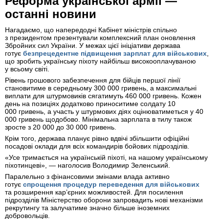
Реформа української армії —
останні новини
Нагадаємо, що напередодні Кабінет міністрів спільно
з президентом презентували комплексний план оновлення
Збройних сил України. У межах цієї ініціативи держава
готує
безпрецедентне підвищення зарплат для військових
,
що зробить українську піхоту найбільш високооплачуваною
у всьому світі.
Рівень грошового забезпечення для бійців першої лінії
становитиме в середньому 300 000 гривень, а максимальні
виплати для штурмовиків сягатимуть 460 000 гривень. Кожен
день на позиціях додатково приноситиме солдату 10
000 гривень, а участь у штурмових діях оцінюватиметься у 40
000 гривень щодобово. Мінімальна зарплата в тилу також
зросте з 20 000 до 30 000 гривень.
Крім того, держава планує рівно вдвічі збільшити офіційні
посадові оклади для всіх командирів бойових підрозділів.
«Усе тримається на українській піхоті, на нашому українському
піхотинцеві», — наголосив Володимир Зеленський.
Паралельно з фінансовими змінами влада активно
готує
спрощення процедур переведення для військових
та розширення кар’єрних можливостей. Для посилення
підрозділів Міністерство оборони запровадить нові механізми
рекрутингу та залучатиме значно більше іноземних
добровольців.