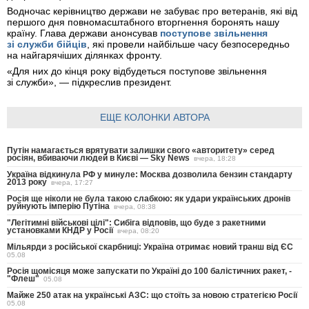
Водночас керівництво держави не забуває про ветеранів, які від
першого дня повномасштабного вторгнення боронять нашу
країну. Глава держави анонсував
поступове звільнення
зі служби бійців
, які провели найбільше часу безпосередньо
на найгарячіших ділянках фронту.
«Для них до кінця року відбудеться поступове звільнення
зі служби», — підкреслив президент.
ЕЩЕ КОЛОНКИ АВТОРА
Путін намагається врятувати залишки свого «авторитету» серед
росіян, вбиваючи людей в Києві — Sky News
вчера, 18:28
Україна відкинула РФ у минуле: Москва дозволила бензин стандарту
2013 року
вчера, 17:27
Росія ще ніколи не була такою слабкою: як удари українських дронів
руйнують імперію Путіна
вчера, 08:38
"Легітимні військові цілі": Сибіга відповів, що буде з ракетними
установками КНДР у Росії
вчера, 08:20
Мільярди з російської скарбниці: Україна отримає новий транш від ЄС
05.08
Росія щомісяця може запускати по Україні до 100 балістичних ракет, -
"Флеш"
05.08
Майже 250 атак на українські АЗС: що стоїть за новою стратегією Росії
05.08